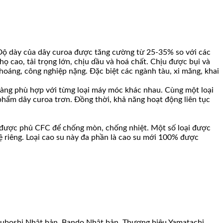
 Độ dày của dây curoa được tăng cường từ 25-35% so với các
 cao, tải trọng lớn, chịu dầu và hoá chất. Chịu được bụi và
oáng, công nghiệp nặng. Đặc biệt các ngành tàu, xi măng, khai
h hàng phù hợp với từng loại máy móc khác nhau. Cùng một loại
phẩm dây curoa trơn. Đồng thời, khả năng hoạt động liên tục
ng, được phủ CFC để chống mòn, chống nhiệt. Một số loại được
hệ riêng. Loại cao su này đa phần là cao su mới 100% được
tsuboshi Nhật bản, Bando Nhật bản. Thương hiệu Yamatachi