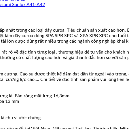
usumi Sanlux A41-A42
p nhất trong các loại dây curoa. Tiêu chuẩn sản xuất cao hơn.
biệt làm dây curoa dòng SPA SPB SPC và XPA XPB XPC cho tuổi thọ
tải lớn được dùng rất nhiều trong các ngành công nghiệp khai kh
u rất rõ về đặc tính từng loại , thương hiệu để tư vấn cho khác
 thường có chất lượng cao hơn và giá thành đắc hơn so với sản 
u kim cương. Cao su được thiết kế đậm đạt dần từ ngoài vào tro
ải cường lực cao,… Chi tiết về đặc tính sản phẩm vui lòng liên 
ưng là: Bản rộng mặt lưng 16,3mm
roa 13 mm
 là chu vi ước chừng.
re, sản xuất tại Việt Nam. Mitsusumi Thái lan. Thương hiệu Mi