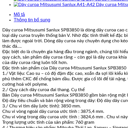
Dây curoa Mits
Mô tả
Thông tin bổ sung
Dây curoa Mitsusumi Sanlux SPB3850 là dòng dây curoa cao cấ
loại dây curoa truyền thống bản V. Nhờ đặc tính thiết kế đặc 
làm được ngoài trời. Dòng dây curoa này chuyên dụng cho kéo 
thác đá….
Đặc biệt do là chuyên gia hàng đầu trong ngành, chúng tôi hiể
quy cách, sản phẩm dây curoa răng – còn gọi là dây curoa khía
của dây curoa răng luôn tốt hơn.
Đặc tính sản phẩm của Dây curoa Mitsusumi Sanlux SPB3850
1./ Vật liệu: Cao su – có độ đậm đặc cao, xoắn đa sợi lõi kiể
phủ thêm CKC để chống bám dầu. Được gia cố lõi để tải nặng, t
cường hoá với polyme.
2./ Quy cách dây curoa đai thang. Cụ thể
Bản Dây curoa Mitsusumi Sanlux SPB3850 gồm bản rộng mặt l
Độ dày tiêu chuẩn và bản rộng vòng trong dây: Độ dày dây cu
3./ Chu vi tim dây (ước tính): 3850 mm.
Chu vi vòng ngoài dây curoa ước tính : 3875,4 mm.
Chu vi vòng trong dây curoa ước tính : 3824,6 mm . Chu vi này
Trọng lượng ước tính của sản phẩm: 760 gram
4./ Thương hiệu sản phẩm: Mitsuba Thái Lan. Sanwu – Singapo