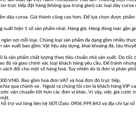
còn trực tiếp đặt hàng (không qua trung gian) các loại dây cur
m dây curoa. Giá thành cũng cao hơn. Để lựa chọn được phẩm chấ
g xuất hiện 1 số sản phẩm nhái. Hàng giả. Hàng đóng mác gần giố
ài ngàn sợi mỗi loại. Chủng loại sản phẩm đa dạng gồm nhiều thươ
 sản xuất bao gồm: Vật liệu xây dựng, khai khoáng đá, tàu thuyề
là sản phẩm chất lượng theo tiêu chuẩn nhà sản xuất. Do tốc độ
iao đủ và giao chính xác loại khách hàng yêu cầu. Để tránh nhưng
ách đổi cho một số hàng hoá. Tuy nhiên do là đơn vị phân phối s
00.000 VNĐ. Bao gồm hoá đơn VAT và hoá đơn đỏ trực tiếp.
chia qua chành xe . Ngoài ra chúng tôi còn là khách hàng VIP c
 cước vận chuyển tốt hơn các đơn vị khác. Vì vậy, việc giá cướ
 mặt.
ỗ trợ vui lòng liên hệ SĐT/Zalo: 0906.999.843 và địa chỉ tại s