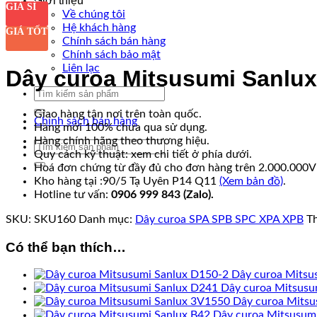
Giới thiệu
GIÁ SỈ
Về chúng tôi
Hệ khách hàng
GIÁ TỐT
Chính sách bán hàng
Chính sách bảo mật
Liên lạc
Dây curoa Mitsusumi Sanlu
Tìm
kiếm:
Giao hàng tận nơi trên toàn quốc.
Chính sách bán hàng
Hàng mới 100% chưa qua sử dụng.
Hàng chính hãng theo thương hiệu.
Tìm
Quy cách kỹ thuật: xem chi tiết ở phía dưới.
kiếm:
Hoá đơn chứng từ đầy đủ cho đơn hàng trên 2.000.000
Kho hàng tại :90/5 Tạ Uyên P14 Q11
(Xem bản đồ)
.
Hotline tư vấn:
0906 999 843 (Zalo).
SKU:
SKU160
Danh mục:
Dây curoa SPA SPB SPC XPA XPB
T
Có thể bạn thích…
Dây curoa Mitsu
Dây curoa Mitsusu
Dây curoa Mitsu
Dây curoa Mitsusum