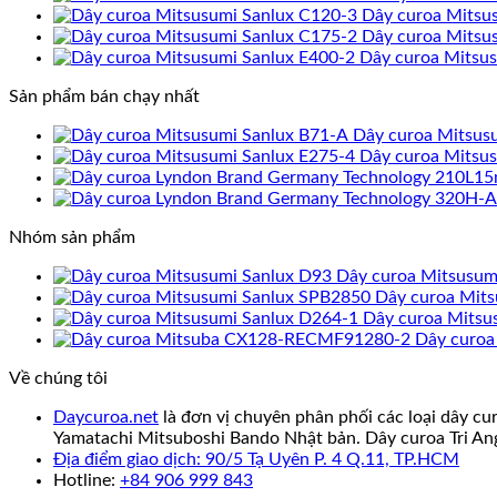
Dây curoa Mitsu
Dây curoa Mitsu
Dây curoa Mitsu
Sản phẩm bán chạy nhất
Dây curoa Mitsus
Dây curoa Mitsu
Nhóm sản phẩm
Dây curoa Mitsusum
Dây curoa Mit
Dây curoa Mitsu
Dây curo
Về chúng tôi
Daycuroa.net
là đơn vị chuyên phân phối các loại dây cu
Yamatachi Mitsuboshi Bando Nhật bản. Dây curoa Tri An
Địa điểm giao dịch: 90/5 Tạ Uyên P. 4 Q.11, TP.HCM
Hotline:
+84 906 999 843