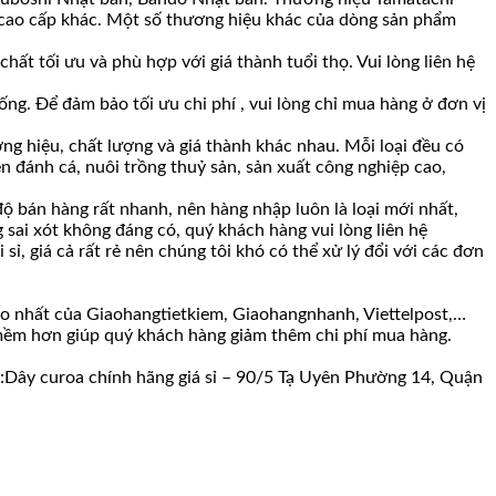
oa cao cấp khác. Một số thương hiệu khác của dòng sản phẩm
t tối ưu và phù hợp với giá thành tuổi thọ. Vui lòng liên hệ
ng. Để đảm bảo tối ưu chi phí , vui lòng chỉ mua hàng ở đơn vị
ng hiệu, chất lượng và giá thành khác nhau. Mỗi loại đều có
n đánh cá, nuôi trồng thuỷ sản, sản xuất công nghiệp cao,
 bán hàng rất nhanh, nên hàng nhập luôn là loại mới nhất,
 sai xót không đáng có, quý khách hàng vui lòng liên hệ
ỉ, giá cả rất rẻ nên chúng tôi khó có thể xử lý đổi với các đơn
ao nhất của Giaohangtietkiem, Giaohangnhanh, Viettelpost,…
c mềm hơn giúp quý khách hàng giảm thêm chi phí mua hàng.
ố :Dây curoa chính hãng giá sỉ – 90/5 Tạ Uyên Phường 14, Quận