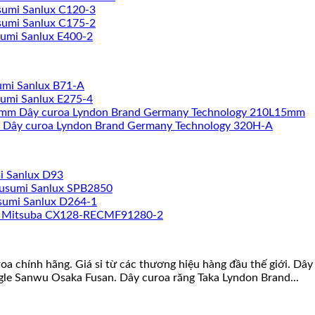
sumi Sanlux C120-3
sumi Sanlux C175-2
sumi Sanlux E400-2
umi Sanlux B71-A
sumi Sanlux E275-4
Dây curoa Lyndon Brand Germany Technology 210L15mm
Dây curoa Lyndon Brand Germany Technology 320H-A
i Sanlux D93
susumi Sanlux SPB2850
sumi Sanlux D264-1
a Mitsuba CX128-RECMF91280-2
roa chính hãng. Giá sỉ từ các thương hiệu hàng đầu thế giới. D
gle Sanwu Osaka Fusan. Dây curoa răng Taka Lyndon Brand...