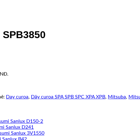
x SPB3850
VNĐ.
hẻ:
Day curoa
,
Dây curoa SPA SPB SPC XPA XPB
,
Mitsuba
,
Mits
sumi Sanlux D150-2
mi Sanlux D241
sumi Sanlux 3V1550
i Sanlux B42