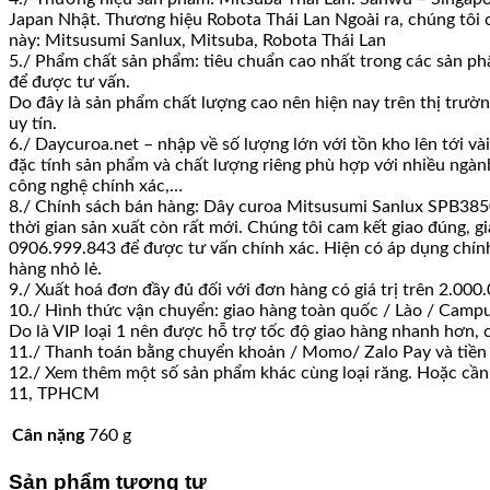
Japan Nhật. Thương hiệu Robota Thái Lan Ngoài ra, chúng tôi 
này: Mitsusumi Sanlux, Mitsuba, Robota Thái Lan
5./ Phẩm chất sản phẩm: tiêu chuẩn cao nhất trong các sản phẩ
để được tư vấn.
Do đây là sản phẩm chất lượng cao nên hiện nay trên thị trườn
uy tín.
6./ Daycuroa.net – nhập về số lượng lớn với tồn kho lên tới v
đặc tính sản phẩm và chất lượng riêng phù hợp với nhiều ngành
công nghệ chính xác,…
8./ Chính sách bán hàng: Dây curoa Mitsusumi Sanlux SPB3850 
thời gian sản xuất còn rất mới. Chúng tôi cam kết giao đúng, g
0906.999.843 để được tư vấn chính xác. Hiện có áp dụng chính s
hàng nhỏ lẻ.
9./ Xuất hoá đơn đầy đủ đối với đơn hàng có giá trị trên 2.0
10./ Hình thức vận chuyển: giao hàng toàn quốc / Lào / Campu
Do là VIP loại 1 nên được hỗ trợ tốc độ giao hàng nhanh hơn,
11./ Thanh toán bằng chuyển khoản / Momo/ Zalo Pay và tiền
12./ Xem thêm một số sản phẩm khác cùng loại răng. Hoặc cần h
11, TPHCM
Cân nặng
760 g
Sản phẩm tương tự