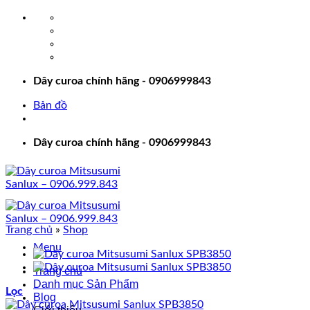
Bỏ
qua
nội
dung
Dây curoa chính hãng - 0906999843
Bản đồ
Dây curoa chính hãng - 0906999843
Trang chủ
»
Shop
Menu
Trang chủ
Danh mục Sản Phẩm
Lọc
Blog