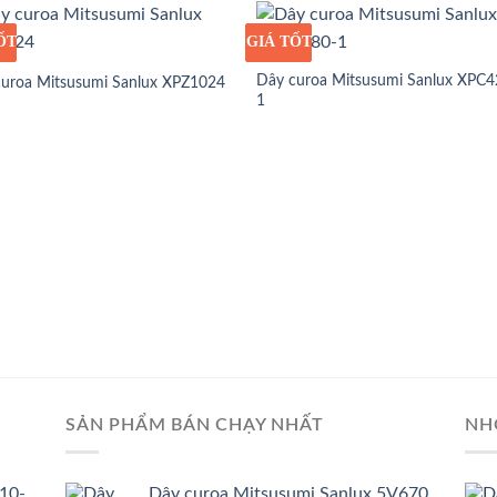
ỐT
Ỉ
GIÁ TỐT
GIÁ SỈ
Dây curoa Mitsusumi Sanlux XPC4
curoa Mitsusumi Sanlux XPZ1024
1
SẢN PHẨM BÁN CHẠY NHẤT
NH
10-
Dây curoa Mitsusumi Sanlux 5V670