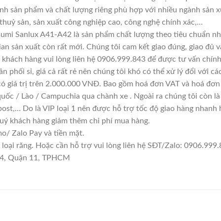
ính sản phẩm và chất lượng riêng phù hợp với nhiều ngành sản x
 thuỷ sản, sản xuất công nghiệp cao, công nghệ chính xác,…
umi Sanlux A41-A42 là sản phẩm chất lượng theo tiêu chuẩn nhà
ian sản xuất còn rất mới. Chúng tôi cam kết giao đúng, giao đủ v
 khách hàng vui lòng liên hệ 0906.999.843 để được tư vấn chính
n phối sỉ, giá cả rất rẻ nên chúng tôi khó có thể xử lý đổi với c
có giá trị trên 2.000.000 VNĐ. Bao gồm hoá đơn VAT và hoá đơn 
quốc / Lào / Campuchia qua chành xe . Ngoài ra chúng tôi còn l
ost,… Do là VIP loại 1 nên được hỗ trợ tốc độ giao hàng nhanh
quý khách hàng giảm thêm chi phí mua hàng.
/ Zalo Pay và tiền mặt.
ại răng. Hoặc cần hỗ trợ vui lòng liên hệ SĐT/Zalo: 0906.999.8
 14, Quận 11, TPHCM