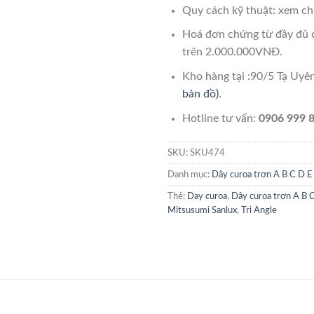
Quy cách kỹ thuật: xem chi
Hoá đơn chứng từ đầy đủ 
trên 2.000.000VNĐ.
Kho hàng tại :90/5 Tạ Uy
bản đồ)
.
Hotline tư vấn:
0906 999 8
SKU:
SKU474
Danh mục:
Dây curoa trơn A B C D E
Thẻ:
Day curoa
,
Dây curoa trơn A B 
Mitsusumi Sanlux
,
Tri Angle