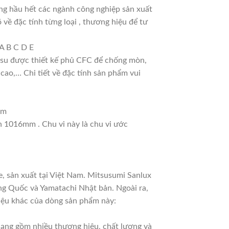
ng hầu hết các ngành công nghiệp sản xuất
 về đặc tính từng loại , thương hiệu để tư
A B C D E
ao su được thiết kế phủ CFC để chống mòn,
cao,… Chi tiết về đặc tính sản phẩm vui
mm
nh 1016mm . Chu vi này là chu vi ước
, sản xuất tại Việt Nam. Mitsusumi Sanlux
ng Quốc và Yamatachi Nhật bản. Ngoài ra,
hiệu khác của dòng sản phẩm này:
 dạng gồm nhiều thương hiệu, chất lượng và