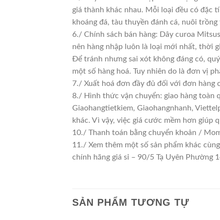
giá thành khác nhau. Mỗi loại đều có đặc t
khoáng đá, tàu thuyền đánh cá, nuôi trồng
6./ Chính sách bán hàng: Dây curoa Mitsus
nên hàng nhập luôn là loại mới nhất, thời g
Để tránh nhưng sai xót không đáng có, quý
một số hàng hoá. Tuy nhiên do là đơn vị phâ
7./ Xuất hoá đơn đầy đủ đối với đơn hàng 
8./ Hình thức vận chuyển: giao hàng toàn 
Giaohangtietkiem, Giaohangnhanh, Viettelp
khác. Vì vậy, việc giá cước mềm hơn giúp 
10./ Thanh toán bằng chuyển khoản / Momo
11./ Xem thêm một số sản phẩm khác cùng lo
chính hãng giá sỉ – 90/5 Tạ Uyên Phường
SẢN PHẨM TƯƠNG TỰ