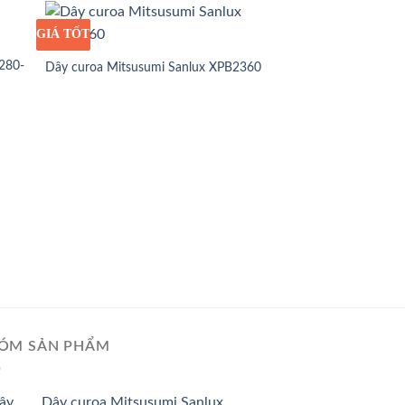
GIÁ TỐT
GIÁ SỈ
280-
Dây curoa Mitsusumi Sanlux XPB2360
GIÁ TỐT
GIÁ SỈ
Dây curoa Mitsusum
ÓM SẢN PHẨM
Dây curoa Mitsusumi Sanlux