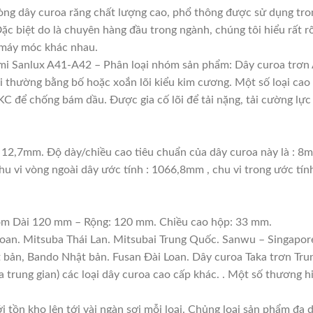
ng dây curoa răng chất lượng cao, phổ thông được sử dụng tro
Đặc biệt do là chuyên hàng đầu trong ngành, chúng tôi hiểu rất rõ
 máy móc khác nhau.
mi Sanlux A41-A42 – Phân loại nhóm sản phẩm: Dây curoa trơn 
lõi thường bằng bố hoặc xoắn lõi kiểu kim cương. Một số loại c
 để chống bám dầu. Được gia cố lõi để tải nặng, tải cường lực 
 12,7mm. Độ dày/chiều cao tiêu chuẩn của dây curoa này là : 8
hu vi vòng ngoài dây ước tính : 1066,8mm , chu vi trong ước tí
gồm Dài 120 mm – Rộng: 120 mm. Chiều cao hộp: 33 mm.
Loan. Mitsuba Thái Lan. Mitsubai Trung Quốc. Sanwu – Singapore
t bản, Bando Nhật bản. Fusan Đài Loan. Dây curoa Taka trơn Tru
a trung gian) các loại dây curoa cao cấp khác. . Một số thương 
i tồn kho lên tới vài ngàn sợi mỗi loại. Chủng loại sản phẩm đa