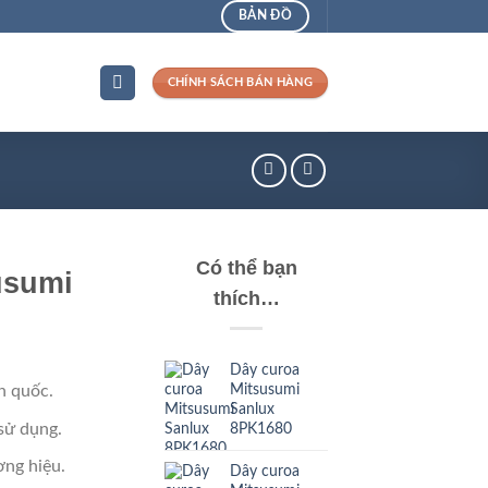
BẢN ĐỒ
CHÍNH SÁCH BÁN HÀNG
Có thể bạn
usumi
thích…
Dây curoa
Mitsusumi
n quốc.
Sanlux
sử dụng.
8PK1680
ng hiệu.
Dây curoa