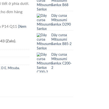
Mitsusumi
 tiết ở phía dưới.
Sanlux B68
cho đơn hàng
Dây curoa
Mitsusumi
Sanlux D290
ên P14 Q11
(Xem
Dây curoa
Mitsusumi
43 (Zalo).
Sanlux B85-2
Dây curoa
Mitsusumi
Sanlux C200-
2
C D E
,
Mitsuba
,