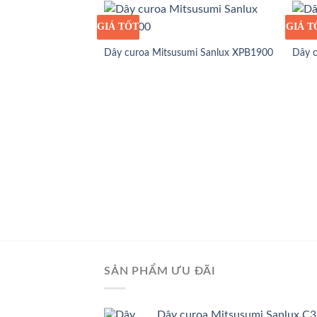
GIÁ TỐT
GIÁ SỈ
GIÁ T
GIÁ S
Dây curoa Mitsusumi Sanlux XPB1900
Dây 
SẢN PHẨM ƯU ĐÃI
Dây curoa Mitsusumi Sanlux C3