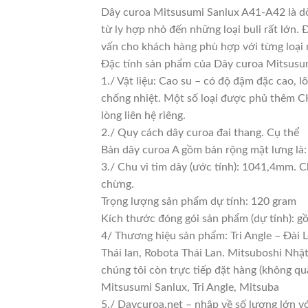
Dây curoa Mitsusumi Sanlux A41-A42 là dò
từ ly hợp nhỏ đến những loại buli rất lớn. 
vấn cho khách hàng phù hợp với từng loại
Đặc tính sản phẩm của Dây curoa Mitsusu
1./ Vật liệu: Cao su – có độ đậm đặc cao, 
chống nhiệt. Một số loại được phủ thêm CKC
lòng liên hệ riêng.
2./ Quy cách dây curoa đai thang. Cụ thể
Bản dây curoa A gồm bản rộng mặt lưng là:
3./ Chu vi tim dây (ước tính): 1041,4mm. C
chừng.
Trọng lượng sản phẩm dự tính: 120 gram
Kích thước đóng gói sản phẩm (dự tính): 
4/ Thương hiệu sản phẩm: Tri Angle – Đài 
Thái lan, Robota Thái Lan. Mitsuboshi Nhậ
chúng tôi còn trực tiếp đặt hàng (không qu
Mitsusumi Sanlux, Tri Angle, Mitsuba
5./ Daycuroa.net – nhập về số lượng lớn vớ