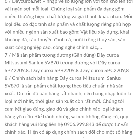
6./ Daycuroa.net – nhập về số lượng lớn với tồn kho lên tới
vài ngàn sợi mỗi loại. Chủng loại sản phẩm đa dạng gồm
nhiều thương hiệu, chất lượng và giá thành khác nhau. Mỗi
loại đều có đặc tính sản phẩm và chất lượng riêng phù hợp
với nhiều ngành sản xuất bao gồm: Vật liệu xây dựng, khai
khoáng đá, tàu thuyền đánh cá, nuôi trồng thuỷ sản, sản
xuất công nghiệp cao, công nghệ chính xác,…
7./ Mã sản phẩm tương đương (Gần đúng) Dây curoa
Mitsusumi Sanlux 5V870 tương đương với Dây curoa
SPZ2209,8. Dây curoa SPB2209,8 .Dây curoa SPC2209,8
8./ Chính sách bán hàng: Dây curoa Mitsusumi Sanlux
5V870 là sản phẩm chất lượng theo tiêu chuẩn nhà sản
xuất. Do tốc độ bán hàng rất nhanh, nên hàng nhập luôn là
loại mới nhất, thời gian sản xuất còn rất mới. Chúng tôi
cam kết giao đúng, giao đủ và giao chính xác loại khách
hàng yêu cầu. Để tránh nhưng sai xót không đáng có, quý
khách hàng vui lòng liên hệ 0906.999.843 để được tư vấn
chính xác. Hiện có áp dụng chính sách đổi cho một số hàng