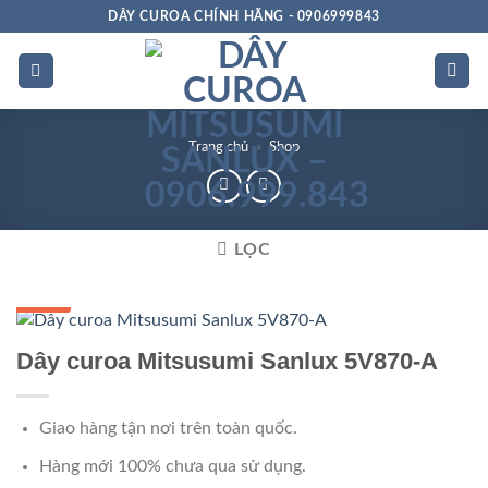
Bỏ
DÂY CUROA CHÍNH HÃNG - 0906999843
qua
nội
dung
Trang chủ
»
Shop
LỌC
GIÁ TỐT
Dây curoa Mitsusumi Sanlux 5V870-A
Giao hàng tận nơi trên toàn quốc.
Hàng mới 100% chưa qua sử dụng.