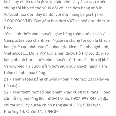
hoá. Tuy nhiên do là đơn vị phân phối sỉ, giá cả rất rẻ nên
chúng tôi khó có thể xử lý đổi với các đơn hàng nhỏ lẻ.
9./ Xuất hoá đơn đầy đủ đối với đơn hàng có giá trị trên
2.000.000 VNĐ. Bao gồm hoá đơn VAT và hoá đơn đỏ trực
tiếp.
10./ Hình thức vận chuyển: giao hàng toàn quốc / Lào /
Campuchia qua chành xe . Ngoài ra chúng tôi còn là khách
hàng VIP cao nhất của Giaohangtietkiem, Giaohangnhanh,
Viettelpost,… Do là VIP loại 1 nên được hỗ trợ tốc độ giao
hàng nhanh hơn, cước vận chuyển tốt hơn các đơn vị khác.
Vì vậy, việc giá cước mềm hơn giúp quý khách hàng giảm
thêm chi phí mua hàng.
11./ Thanh toán bằng chuyển khoản / Momo/ Zalo Pay và
tiền mặt.
12./ Xem thêm một số sản phẩm khác cùng loại răng. Hoặc
cần hỗ trợ vui lòng liên hệ SĐT/Zalo: 0906.999.843 và địa
chỉ tại số :Dây curoa chính hãng giá sỉ – 90/5 Tạ Uyên
Phường 14, Quận 11, TPHCM