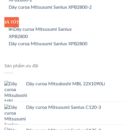
Dây curoa Mitsusumi Sanlux XPB2800-2
GIÁ TỐT
GIÁ SỈ
Dây curoa Mitsusumi Sanlux XPB2800
Sản phẩm ưu đãi
Dây curoa Mitsuboshi MBL 22X1090Li
Dây curoa Mitsusumi Sanlux C120-3