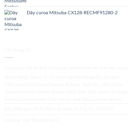
Dây curoa Mitsuba CX128-RECMF91280-2
Về chúng tôi
Daycuroa.net
là đơn vị chuyên phân phối các loại dây curoa
chính hãng. Giá sỉ từ các thương hiệu hàng đầu thế giới.
Dây curoa Mitsusumi Sanlux Robota Thái Lan. Dây curoa
Yamatachi Mitsuboshi Bando Nhật bản. Dây curoa Tri Angle
Sanwu Osaka Fusan. Dây curoa răng Taka Lyndon Brand...
Địa điểm giao dịch: 90/5 Tạ Uyên P. 4 Q.11, TP.HCM
Hotline:
+84 906 999 843