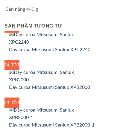
Cân nặng
440 g
SẢN PHẨM TƯƠNG TỰ
GIÁ TỐT
GIÁ SỈ
Dây curoa Mitsusumi Sanlux XPC2240
GIÁ TỐT
GIÁ SỈ
Dây curoa Mitsusumi Sanlux XPB2000
GIÁ TỐT
GIÁ SỈ
Dây curoa Mitsusumi Sanlux XPB2000-1