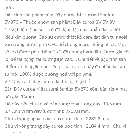
hơn.
Đặc tính sản phẩm của: Dây curoa Mitsusumi Sanlux
5V870 – Thuộc nhóm sản phẩm: Dây curoa 3V 5V 8V
1./ Vật liệu: Cao su – có độ đậm đặc cao, xoắn đa sợi lõi
kiểu kim cương. Cao su được thiết kế đậm đạt dần từ ngoài
vào trong, được phủ CFC để chống mòn, chống nhiệt. Một
số loại được phủ thêm CKC để chống bám dầu. Được gia cố
lõi để tải nặng, tải cường lực cao,… Chi tiết về đặc tính sản
phẩm vui lòng liên hệ riêng. Loại cao su này đa phần là cao
su mới 100% được cường hoá với polyme.
2./ Quy cách dây curoa đai thang. Cụ thể
Bản Dây curoa Mitsusumi Sanlux 5V870 gồm bản rộng mặt
lưng là: 16mm
Độ dày tiêu chuẩn và bản rộng vòng trong dây: 13,5 mm
3./ Chu vi tim dây (ước tính): 2209,8 mm.
Chu vi vòng ngoài dây curoa ước tính : 2235,2 mm.
Chu vi vòng trong dây curoa ước tính : 2184,4 mm . Chu vi