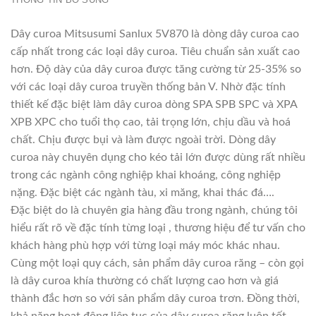
Dây curoa Mitsusumi Sanlux 5V870 là dòng dây curoa cao
cấp nhất trong các loại dây curoa. Tiêu chuẩn sản xuất cao
hơn. Độ dày của dây curoa được tăng cường từ 25-35% so
với các loại dây curoa truyền thống bản V. Nhờ đặc tính
thiết kế đặc biệt làm dây curoa dòng SPA SPB SPC và XPA
XPB XPC cho tuổi thọ cao, tải trọng lớn, chịu dầu và hoá
chất. Chịu được bụi và làm được ngoài trời. Dòng dây
curoa này chuyên dụng cho kéo tải lớn được dùng rất nhiều
trong các ngành công nghiệp khai khoáng, công nghiệp
nặng. Đặc biệt các ngành tàu, xi măng, khai thác đá….
Đặc biệt do là chuyên gia hàng đầu trong ngành, chúng tôi
hiểu rất rõ về đặc tính từng loại , thương hiệu để tư vấn cho
khách hàng phù hợp với từng loại máy móc khác nhau.
Cùng một loại quy cách, sản phẩm dây curoa răng – còn gọi
là dây curoa khía thường có chất lượng cao hơn và giá
thành đắc hơn so với sản phẩm dây curoa trơn. Đồng thời,
khả năng hoạt động liên tục của dây curoa răng luôn tốt