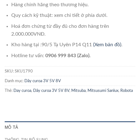
Hàng chính hãng theo thương hiệu.
Quy cách kỹ thuật: xem chi tiết ở phía dưới.
Hoá đơn chứng từ đầy đủ cho đơn hàng trên
2.000.000VNĐ.
Kho hàng tại :90/5 Tạ Uyên P14 Q11
(Xem bản đồ)
.
Hotline tư vấn:
0906 999 843 (Zalo).
SKU:
SKU1790
Danh mục:
Dây curoa 3V 5V 8V
Thẻ:
Day curoa
,
Dây curoa 3V 5V 8V
,
Mitsuba
,
Mitsusumi Sanlux
,
Robota
MÔ TẢ
THÔNG TIN BỔ SUNG