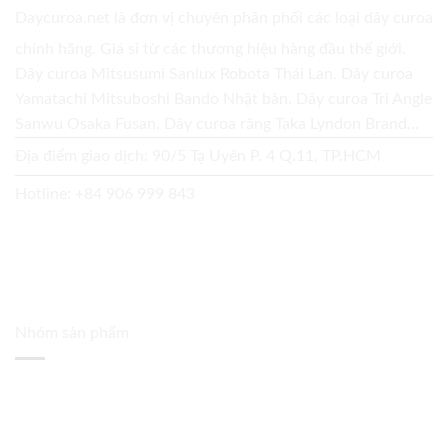
Daycuroa.net
là đơn vị chuyên phân phối các loại dây curoa
chính hãng. Giá sỉ từ các thương hiệu hàng đầu thế giới.
Dây curoa Mitsusumi Sanlux Robota Thái Lan. Dây curoa
Yamatachi Mitsuboshi Bando Nhật bản. Dây curoa Tri Angle
Sanwu Osaka Fusan. Dây curoa răng Taka Lyndon Brand...
Địa điểm giao dịch: 90/5 Tạ Uyên P. 4 Q.11, TP.HCM
Hotline:
+84 906 999 843
Nhóm sản phẩm