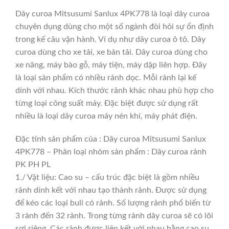
Dây curoa Mitsusumi Sanlux 4PK778 là loại dây curoa
chuyên dụng dùng cho một số ngành đòi hỏi sự ổn định
trong kế câu vận hành. Ví dụ như dây curoa ô tô. Dây
curoa dùng cho xe tải, xe bản tải. Dây curoa dùng cho
xe nâng, máy bào gỗ, máy tiện, máy dập liên hợp. Đây
là loại sản phẩm có nhiều rảnh dọc. Mỗi rảnh lại kế
dính với nhau. Kích thước rảnh khác nhau phù hợp cho
từng loại công suất máy. Đặc biệt được sử dụng rất
nhiều là loại dây curoa máy nén khí, máy phát điện.
Đặc tính sản phẩm của : Dây curoa Mitsusumi Sanlux
4PK778 – Phân loại nhóm sản phẩm : Dây curoa rảnh
PK PH PL
1./ Vật liệu: Cao su – cấu trúc đặc biệt là gồm nhiều
rảnh dính kết với nhau tạo thành rảnh. Được sử dụng
để kéo các loại buli có rảnh. Số lượng rảnh phổ biến từ
3 rảnh đến 32 rảnh. Trong từng rảnh dây curoa sẽ có lõi
sợi riêng. Các rảnh được liên kết với nhau bằng cao su