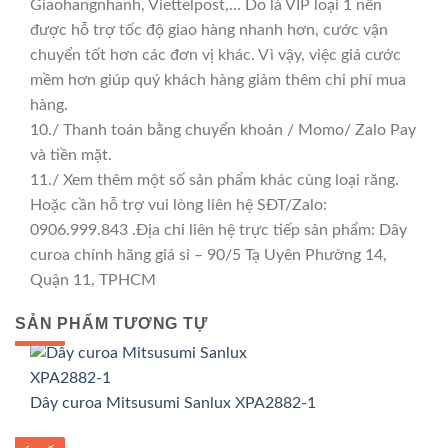
Giaohangnhanh, Viettelpost,… Do là VIP loại 1 nên
được hỗ trợ tốc độ giao hàng nhanh hơn, cước vận
chuyển tốt hơn các đơn vị khác. Vì vậy, việc giá cước
mềm hơn giúp quý khách hàng giảm thêm chi phí mua
hàng.
10./ Thanh toán bằng chuyển khoản / Momo/ Zalo Pay
và tiền mặt.
11./ Xem thêm một số sản phẩm khác cùng loại răng.
Hoặc cần hỗ trợ vui lòng liên hệ SĐT/Zalo:
0906.999.843 .Địa chỉ liên hệ trực tiếp sản phẩm: Dây
curoa chính hãng giá sỉ – 90/5 Tạ Uyên Phường 14,
Quận 11, TPHCM
SẢN PHẨM TƯƠNG TỰ
GIÁ TỐT
GIÁ SỈ
Dây curoa Mitsusumi Sanlux XPA2882-1