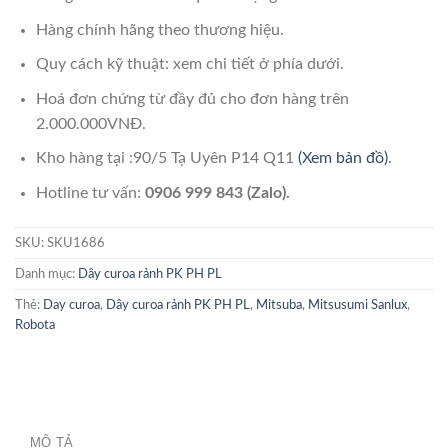
Hàng chính hãng theo thương hiệu.
Quy cách kỹ thuật: xem chi tiết ở phía dưới.
Hoá đơn chứng từ đầy đủ cho đơn hàng trên
2.000.000VNĐ.
Kho hàng tại :90/5 Tạ Uyên P14 Q11
(Xem bản đồ)
.
Hotline tư vấn:
0906 999 843 (Zalo).
SKU:
SKU1686
Danh mục:
Dây curoa rảnh PK PH PL
Thẻ:
Day curoa
,
Dây curoa rảnh PK PH PL
,
Mitsuba
,
Mitsusumi Sanlux
,
Robota
MÔ TẢ