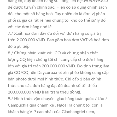
đáng có, quý khách hàng vui lòng liên hệ 0906.999.843
để được tư vấn chính xác. Hiện có áp dụng chính sách
đổi cho một số hàng hoá. Tuy nhiên do là đơn vị phân
phối sỉ, giá cả rất rẻ nên chúng tôi khó có thể xử lý đổi
với các đơn hàng nhỏ lẻ.
7./ Xuất hoá đơn đầy đủ đối với đơn hàng có giá trị
trên 2.000.000 VNĐ. Bao gồm hoá đơn VAT và hoá đơn
đỏ trực tiếp.
8./ Chứng nhận xuất xứ : CO và chứng nhận chất
lượng CQ hiện chúng tôi chỉ cung cấp cho đơn hàng
lớn với giá trị trên 200.000.000 VNĐ. Do tình trạng làm
giả CO/CQ nên Daycuroa.net xin phép không cung cấp
bản photo dưới mọi hình thức. Chỉ cấp 1 bản chính
thức cho các đơn hàng đạt đủ doanh số tối thiểu
200.000.000 VNĐ (Hai trăm triệu đồng).
9./ Hình thức vận chuyển: giao hàng toàn quốc / Lào /
Campuchia qua chành xe . Ngoài ra chúng tôi còn là
khách hàng VIP cao nhất của Giaohangtietkiem,