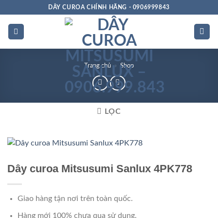
Bỏ
DÂY CUROA CHÍNH HÃNG - 0906999843
qua
nội
dung
Trang chủ
»
Shop
LỌC
Rảnh dọc
Dây curoa Mitsusumi Sanlux 4PK778
Giao hàng tận nơi trên toàn quốc.
Hàng mới 100% chưa qua sử dụng.