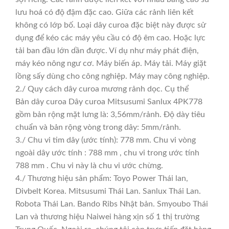
lưu hoá có độ đậm đặc cao. Giữa các rảnh liên kết
không có lớp bố. Loại dây curoa đặc biệt này được sử
dụng để kéo các máy yêu cầu có độ êm cao. Hoặc lực
tải ban đầu lớn dần được. Ví dụ như máy phát điện,
máy kéo nông ngư cơ. Máy biến áp. Máy tải. Máy giặt
lồng sấy dùng cho công nghiệp. Máy may công nghiệp.
2./ Quy cách dây curoa mương rảnh dọc. Cụ thể
Bản dây curoa Dây curoa Mitsusumi Sanlux 4PK778
gồm bản rộng mặt lưng là: 3,56mm/rảnh. Độ dày tiêu
chuẩn và bản rộng vòng trong dây: 5mm/rảnh.
3./ Chu vi tim dây (ước tính): 778 mm. Chu vi vòng
ngoài dây ước tính : 788 mm , chu vi trong ước tính
788 mm . Chu vi này là chu vi ước chừng.
4./ Thương hiệu sản phẩm: Toyo Power Thái lan,
Divbelt Korea. Mitsusumi Thái Lan. Sanlux Thái Lan.
Robota Thái Lan. Bando Ribs Nhật bản. Smyoubo Thái
Lan và thương hiệu Naiwei hàng xịn số 1 thị trường