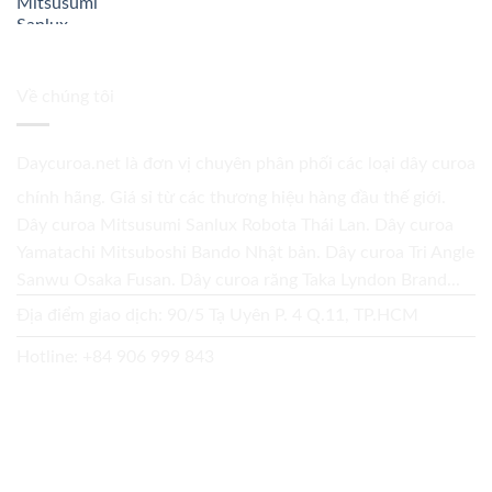
Về chúng tôi
Daycuroa.net
là đơn vị chuyên phân phối các loại dây curoa
chính hãng. Giá sỉ từ các thương hiệu hàng đầu thế giới.
Dây curoa Mitsusumi Sanlux Robota Thái Lan. Dây curoa
Yamatachi Mitsuboshi Bando Nhật bản. Dây curoa Tri Angle
Sanwu Osaka Fusan. Dây curoa răng Taka Lyndon Brand...
Địa điểm giao dịch: 90/5 Tạ Uyên P. 4 Q.11, TP.HCM
Hotline:
+84 906 999 843