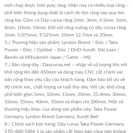
mới chạy được trên puly răng. Hiện nay có nhiều loại răng –
phổ biến thông dụng nhất là cách đo tim răng này qua tim
răng kia. Gồm có Dây curoa răng 2mm, 3mm, 4.5mm, 5mm,
8mm, 10mm, 14mm. Đối với răng vuông có dây curoa răng
5mm. 5.075mm. 9.525mm. 10mm 12.7mm và 20mm
5./ Thương hiệu sản phẩm: Lyndon Brand – Đức / Taka
Power – Đức / Optibel – Đức / DHD Sundt- Đài Loan /
Bando và Mitsuboshi Japan / Gates – Mỹ.
7./ Bản rộng dây : Daycuroa.net – nhập về số lượng lớn với
khổ rộng lên đến 450mm và dùng máy CNC cắt chính xác
bản rộng theo yêu cầu của khách hàng. Đảm bảo tối ưu về
độ chính xác, chất lượng và tuổi thọ dây. Với các khổ rộng
phổ biến gồm 5mm, 10mm, 15mm, 20mm, 25.4mm, 30mm,
32mm, 35mm, 40mm, 50mm và thậm chí 200mm. Một số
thương hiệu khác của dòng sản phẩm này: Taka Power
Germany, Lyndon Brand Germany, Sundt Belt
8./ Chính sách bán hàng: Dây curoa Taka Power Germany
STD-800-S8M-1 là sản phẩm cắt theo bản rộng nên không