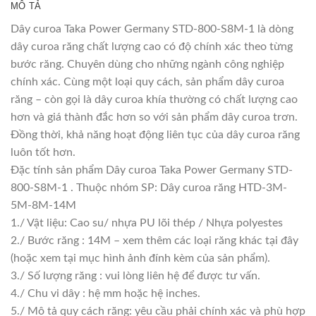
MÔ TẢ
Dây curoa Taka Power Germany STD-800-S8M-1 là dòng
dây curoa răng chất lượng cao có độ chính xác theo từng
bước răng. Chuyên dùng cho những ngành công nghiệp
chính xác. Cùng một loại quy cách, sản phẩm dây curoa
răng – còn gọi là dây curoa khía thường có chất lượng cao
hơn và giá thành đắc hơn so với sản phẩm dây curoa trơn.
Đồng thời, khả năng hoạt động liên tục của dây curoa răng
luôn tốt hơn.
Đặc tính sản phẩm Dây curoa Taka Power Germany STD-
800-S8M-1 . Thuộc nhóm SP: Dây curoa răng HTD-3M-
5M-8M-14M
1./ Vật liệu: Cao su/ nhựa PU lõi thép / Nhựa polyestes
2./ Bước răng : 14M – xem thêm các loại răng khác tại đây
(hoặc xem tại mục hình ảnh đính kèm của sản phẩm).
3./ Số lượng răng : vui lòng liên hệ để được tư vấn.
4./ Chu vi dây : hệ mm hoặc hệ inches.
5./ Mô tả quy cách răng: yêu cầu phải chính xác và phù hợp