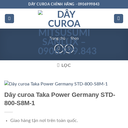
Bỏ
DÂY CUROA CHÍNH HÃNG - 0906999843
qua
nội
dung
Trang chủ
»
Shop
LỌC
Dây curoa Taka Power Germany STD-
800-S8M-1
Giao hàng tận nơi trên toàn quốc.