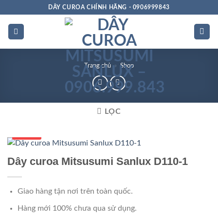
Bỏ
DÂY CUROA CHÍNH HÃNG - 0906999843
qua
nội
dung
Trang chủ
»
Shop
LỌC
Số 1 VN
Dây curoa Mitsusumi Sanlux D110-1
Giao hàng tận nơi trên toàn quốc.
Hàng mới 100% chưa qua sử dụng.