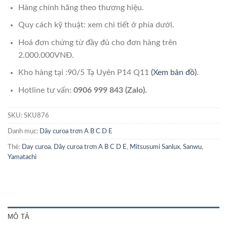
Hàng chính hãng theo thương hiệu.
Quy cách kỹ thuật: xem chi tiết ở phía dưới.
Hoá đơn chứng từ đầy đủ cho đơn hàng trên
2.000.000VNĐ.
Kho hàng tại :90/5 Tạ Uyên P14 Q11
(Xem bản đồ)
.
Hotline tư vấn:
0906 999 843 (Zalo).
SKU:
SKU876
Danh mục:
Dây curoa trơn A B C D E
Thẻ:
Day curoa
,
Dây curoa trơn A B C D E
,
Mitsusumi Sanlux
,
Sanwu
,
Yamatachi
MÔ TẢ