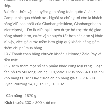
tiếp.
8./ Hình thức vận chuyển: giao hàng toàn quốc / Lào /
Campuchia qua chành xe . Ngoài ra chúng tôi còn là khách
hàng VIP cao nhất của Giaohangtietkiem, Giaohangnhanh,
Viettelpost,… Do là VIP loại 1 nên được hỗ trợ tốc độ giao
hàng nhanh hơn, cước vận chuyển tốt hơn các đơn vị khác.
Vì vậy, việc giá cước mềm hơn giúp quý khách hàng giảm
thêm chi phí mua hàng.
10./ Thanh toán bằng chuyển khoản / Momo/ Zalo Pay và
tiền mặt.
11./ Xem thêm một số sản phẩm khác cùng loại răng. Hoặc
cần hỗ trợ vui lòng liên hệ SĐT/Zalo: 0906.999.843. Địa chỉ
kho hàng tại số : Dây curoa chính hãng giá sỉ – 90/5 Tạ
Uyên Phường 14, Quận 11, TPHCM
Cân nặng
1870 g
Kích thước
300 × 300 × 66 mm