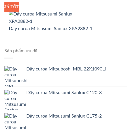
GIÁ TỐT
GIÁ SỈ
Dây curoa Mitsusumi Sanlux XPA2882-1
Sản phẩm ưu đãi
Dây curoa Mitsuboshi MBL 22X1090Li
Dây curoa Mitsusumi Sanlux C120-3
Dây curoa Mitsusumi Sanlux C175-2