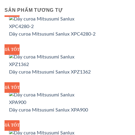
SẢN PHẨM TƯƠNG TỰ
GIÁ TỐT
GIÁ SỈ
Dây curoa Mitsusumi Sanlux XPC4280-2
GIÁ TỐT
GIÁ SỈ
Dây curoa Mitsusumi Sanlux XPZ1362
GIÁ TỐT
GIÁ SỈ
Dây curoa Mitsusumi Sanlux XPA900
GIÁ TỐT
GIÁ SỈ