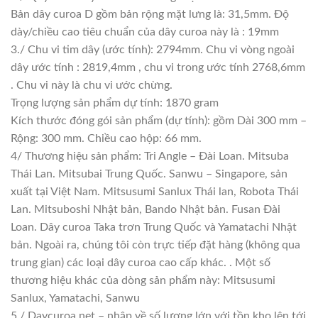
Bản dây curoa D gồm bản rộng mặt lưng là: 31,5mm. Độ
dày/chiều cao tiêu chuẩn của dây curoa này là : 19mm
3./ Chu vi tim dây (ước tính): 2794mm. Chu vi vòng ngoài
dây ước tính : 2819,4mm , chu vi trong ước tính 2768,6mm
. Chu vi này là chu vi ước chừng.
Trọng lượng sản phẩm dự tính: 1870 gram
Kích thước đóng gói sản phẩm (dự tính): gồm Dài 300 mm –
Rộng: 300 mm. Chiều cao hộp: 66 mm.
4/ Thương hiệu sản phẩm: Tri Angle – Đài Loan. Mitsuba
Thái Lan. Mitsubai Trung Quốc. Sanwu – Singapore, sản
xuất tại Việt Nam. Mitsusumi Sanlux Thái lan, Robota Thái
Lan. Mitsuboshi Nhật bản, Bando Nhật bản. Fusan Đài
Loan. Dây curoa Taka trơn Trung Quốc và Yamatachi Nhật
bản. Ngoài ra, chúng tôi còn trực tiếp đặt hàng (không qua
trung gian) các loại dây curoa cao cấp khác. . Một số
thương hiệu khác của dòng sản phẩm này: Mitsusumi
Sanlux, Yamatachi, Sanwu
5./ Daycuroa.net – nhập về số lượng lớn với tồn kho lên tới