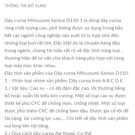
THÔNG TIN BỔ SUNG
Dây curoa Mitsusumi Sanlux D110-1 là dòng dây curoa
răng chất lượng cao, phổ thông được sử dụng trong hầu
hết các ngành công nghiệp sản xuất từ ly hợp nhỏ đến
những loại buli rất lớn. Đặc biệt do là chuyên hàng đầu
trong ngành, chúng tôi hiểu rất rõ về đặc tính từng loại ,
thương hiệu để tư vấn cho khách hàng phù hợp với từng
loại máy móc khác nhau.
Đặc tính sản phẩm của Dây curoa Mitsusumi Sanlux D110-
1 – Phân loại nhóm sản phẩm: Dây curoa trơn A B C D E
1./ Vật liệu: Cao su – có độ đậm đặc cao, lõi thường bằng
bố hoặc xoắn lõi kiểu kim cương. Một số loại cao su được
thiết kế phủ CFC để chống mòn, chống nhiệt. Một số loại
được phủ thêm CKC để chống bám dầu. Được gia cố lõi để
tải nặng, tải cường lực cao,… Chi tiết về đặc tính sản phẩm
vui lòng liên hệ riêng.
2./ Quy cách dây curoa đai thang. Cụ thể