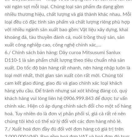
vài ngàn sợi mỗi loại. Chủng loại sản phẩm đa dạng gồm
nhiều thương hiệu, chất lượng và giá thành khác nhau. Mỗi
loại đều có đặc tính sản phẩm và chất lượng riêng phù hợp
với nhiều ngành sản xuất bao gồm: Vật liệu xây dựng, khai
khoáng đá, tàu thuyền đánh cá, nuôi trồng thuỷ sản, sản
xuất công nghiệp cao, công nghệ chính xác,…
6./ Chính sách bán hàng: Dây curoa Mitsusumi Sanlux
D110-1 là sản phẩm chất lượng theo tiêu chuẩn nhà sản
xuất. Do tốc độ bán hàng rất nhanh, nên hàng nhập luôn là
loại mới nhất, thời gian sản xuất còn rất mới. Chúng tôi
cam kết giao đúng, giao đủ và giao chính xác loại khách
hàng yêu cầu. Để tránh nhưng sai xót không đáng có, quý
khách hàng vui lòng liên hệ 0906.999.843 để được tư vấn
chính xác. Hiện có áp dụng chính sách đổi cho một số hàng
hoá. Tuy nhiên do là đơn vị phân phối sỉ, giá cả rất rẻ nên
chúng tôi khó có thể xử lý đổi với các đơn hàng nhỏ lẻ.
7./ Xuất hoá đơn đầy đủ đối với đơn hàng có giá trị trên
2.000.000 VNĐ. Bao gồm hoá đơn VAT và hoá đơn đỏ trực