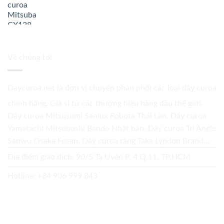
Về chúng tôi
Daycuroa.net
là đơn vị chuyên phân phối các loại dây curoa
chính hãng. Giá sỉ từ các thương hiệu hàng đầu thế giới.
Dây curoa Mitsusumi Sanlux Robota Thái Lan. Dây curoa
Yamatachi Mitsuboshi Bando Nhật bản. Dây curoa Tri Angle
Sanwu Osaka Fusan. Dây curoa răng Taka Lyndon Brand...
Địa điểm giao dịch: 90/5 Tạ Uyên P. 4 Q.11, TP.HCM
Hotline:
+84 906 999 843