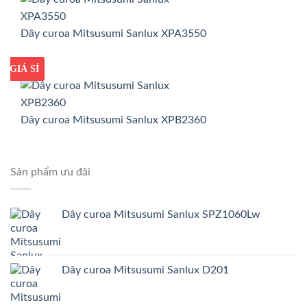
Dây curoa Mitsusumi Sanlux XPA3550
GIÁ TỐT
GIÁ SỈ
Dây curoa Mitsusumi Sanlux XPB2360
Sản phẩm ưu đãi
Dây curoa Mitsusumi Sanlux SPZ1060Lw
Dây curoa Mitsusumi Sanlux D201