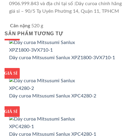
0906.999.843 và địa chỉ tại số :Dây curoa chính hãng
giá sỉ – 90/5 Tạ Uyên Phường 14, Quận 11, TPHCM
Cân nặng
520 g
SẢN PHẨM TƯƠNG TỰ
GIÁ TỐT
GIÁ SỈ
Dây curoa Mitsusumi Sanlux XPZ1800-3VX710-1
GIÁ TỐT
GIÁ SỈ
Dây curoa Mitsusumi Sanlux XPC4280-2
GIÁ TỐT
GIÁ SỈ
Dây curoa Mitsusumi Sanlux XPC4280-1