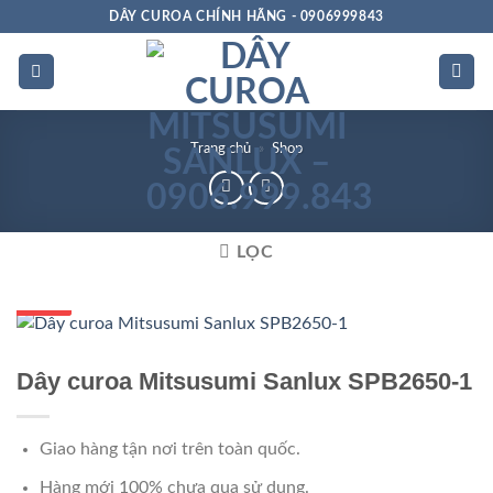
Bỏ
DÂY CUROA CHÍNH HÃNG - 0906999843
qua
nội
dung
Trang chủ
»
Shop
LỌC
GIÁ TỐT
GIÁ SỈ
Dây curoa Mitsusumi Sanlux SPB2650-1
Giao hàng tận nơi trên toàn quốc.
Hàng mới 100% chưa qua sử dụng.