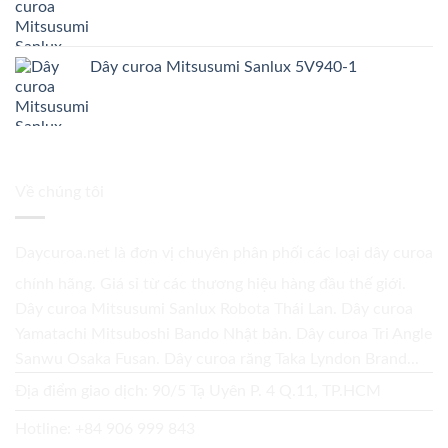
Dây curoa Mitsusumi Sanlux 5V940-1
Về chúng tôi
Daycuroa.net
là đơn vị chuyên phân phối các loại dây curoa
chính hãng. Giá sỉ từ các thương hiệu hàng đầu thế giới.
Dây curoa Mitsusumi Sanlux Robota Thái Lan. Dây curoa
Yamatachi Mitsuboshi Bando Nhật bản. Dây curoa Tri Angle
Sanwu Osaka Fusan. Dây curoa răng Taka Lyndon Brand...
Địa điểm giao dịch: 90/5 Tạ Uyên P. 4 Q.11, TP.HCM
Hotline:
+84 906 999 843