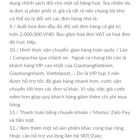
dụng chính sách đổi cho một số hàng hoá. Tuy nhiên do
là đơn vị phân phối sỉ, giá cả rất rẻ nên chúng tôi khó
có thể xử lý đổi với các đơn hàng nhỏ lẻ.
9./ Xuất hoá đơn đầy đủ đối với đơn hàng có giá trị
trên 2.000.000 VNĐ. Bao gồm hoá đơn VAT và hoá đơn
đỏ trực tiếp.
10./ Hình thức vận chuyển: giao hàng toàn quốc / Lào
/ Campuchia qua chành xe . Ngoài ra chúng tôi còn là
khách hàng VIP cao nhất của Giaohangtietkiem,
Giaohangnhanh, Viettelpost,… Do là VIP loại 1 nên
được hỗ trợ tốc độ giao hàng nhanh hơn, cước vận
chuyển tốt hơn các đơn vị khác. Vì vậy, việc giá cước
mềm hơn giúp quý khách hàng giảm thêm chi phí mua
hàng.
11./ Thanh toán bằng chuyển khoản / Momo/ Zalo Pay
và tiền mặt.
12./ Xem thêm một số sản phẩm khác cùng loại răng.
Hoặc cần hỗ trợ vui lòng liên hệ SĐT/Zalo: