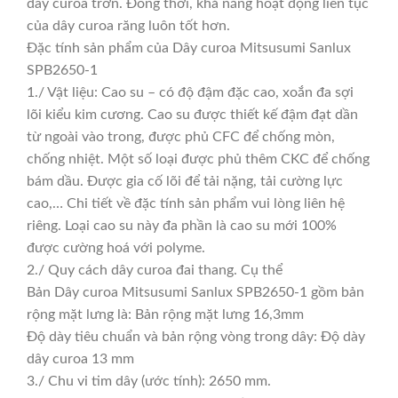
dây curoa trơn. Đồng thời, khả năng hoạt động liên tục
của dây curoa răng luôn tốt hơn.
Đặc tính sản phẩm của Dây curoa Mitsusumi Sanlux
SPB2650-1
1./ Vật liệu: Cao su – có độ đậm đặc cao, xoắn đa sợi
lõi kiểu kim cương. Cao su được thiết kế đậm đạt dần
từ ngoài vào trong, được phủ CFC để chống mòn,
chống nhiệt. Một số loại được phủ thêm CKC để chống
bám dầu. Được gia cố lõi để tải nặng, tải cường lực
cao,… Chi tiết về đặc tính sản phẩm vui lòng liên hệ
riêng. Loại cao su này đa phần là cao su mới 100%
được cường hoá với polyme.
2./ Quy cách dây curoa đai thang. Cụ thể
Bản Dây curoa Mitsusumi Sanlux SPB2650-1 gồm bản
rộng mặt lưng là: Bản rộng mặt lưng 16,3mm
Độ dày tiêu chuẩn và bản rộng vòng trong dây: Độ dày
dây curoa 13 mm
3./ Chu vi tim dây (ước tính): 2650 mm.