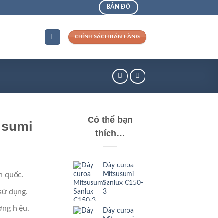
BẢN ĐỒ
CHÍNH SÁCH BÁN HÀNG
Có thể bạn
usumi
thích…
Dây curoa
Mitsusumi
n quốc.
Sanlux C150-
sử dụng.
3
ng hiệu.
Dây curoa