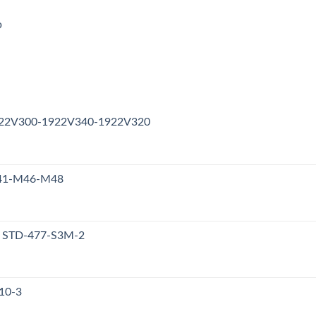
p
1922V300-1922V340-1922V320
M41-M46-M48
y STD-477-S3M-2
10-3