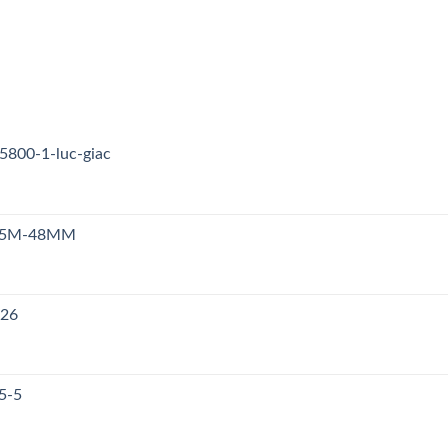
5800-1-luc-giac
n S5M-48MM
126
5-5