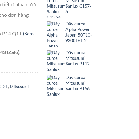
Mitsusumi
 tiết ở phía dưới.
Sanlux C157-
6
cho đơn hàng
Dây curoa
Alpha Power
ên P14 Q11
(Xem
Japan 50T10-
9300+6T-2
43 (Zalo).
Dây curoa
Mitsusumi
Sanlux B112
Dây curoa
Mitsusumi
C D E
,
Mitsusumi
Sanlux B156