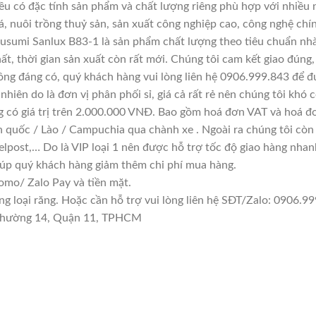
đều có đặc tính sản phẩm và chất lượng riêng phù hợp với nhiều 
á, nuôi trồng thuỷ sản, sản xuất công nghiệp cao, công nghệ chí
usumi Sanlux B83-1 là sản phẩm chất lượng theo tiêu chuẩn nhà
ất, thời gian sản xuất còn rất mới. Chúng tôi cam kết giao đúng,
ông đáng có, quý khách hàng vui lòng liên hệ 0906.999.843 để đ
hiên do là đơn vị phân phối sỉ, giá cả rất rẻ nên chúng tôi khó c
g có giá trị trên 2.000.000 VNĐ. Bao gồm hoá đơn VAT và hoá đơ
n quốc / Lào / Campuchia qua chành xe . Ngoài ra chúng tôi còn
lpost,… Do là VIP loại 1 nên được hỗ trợ tốc độ giao hàng nha
giúp quý khách hàng giảm thêm chi phí mua hàng.
mo/ Zalo Pay và tiền mặt.
loại răng. Hoặc cần hỗ trợ vui lòng liên hệ SĐT/Zalo: 0906.999
n Phường 14, Quận 11, TPHCM