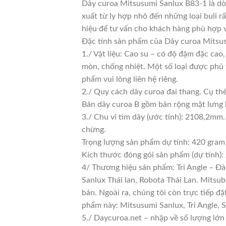
Dây curoa Mitsusumi Sanlux B83-1 là dò
xuất từ ly hợp nhỏ đến những loại buli rấ
hiệu để tư vấn cho khách hàng phù hợp 
Đặc tính sản phẩm của Dây curoa Mitsus
1./ Vật liệu: Cao su – có độ đậm đặc cao
mòn, chống nhiệt. Một số loại được phủ 
phẩm vui lòng liên hệ riêng.
2./ Quy cách dây curoa đai thang. Cụ th
Bản dây curoa B gồm bản rộng mặt lưng 
3./ Chu vi tim dây (ước tính): 2108,2mm.
chừng.
Trọng lượng sản phẩm dự tính: 420 gram
Kích thước đóng gói sản phẩm (dự tính)
4/ Thương hiệu sản phẩm: Tri Angle – Đà
Sanlux Thái lan, Robota Thái Lan. Mitsu
bản. Ngoài ra, chúng tôi còn trực tiếp đ
phẩm này: Mitsusumi Sanlux, Tri Angle,
5./ Daycuroa.net – nhập về số lượng lớn 