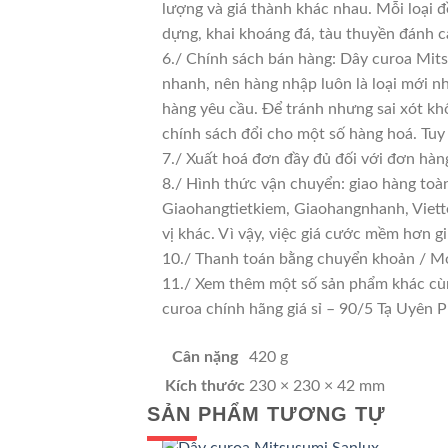
lượng và giá thành khác nhau. Mỗi loại 
dựng, khai khoáng đá, tàu thuyền đánh c
6./ Chính sách bán hàng: Dây curoa Mits
nhanh, nên hàng nhập luôn là loại mới nh
hàng yêu cầu. Để tránh nhưng sai xót kh
chính sách đổi cho một số hàng hoá. Tuy n
7./ Xuất hoá đơn đầy đủ đối với đơn hàn
8./ Hình thức vận chuyển: giao hàng toà
Giaohangtietkiem, Giaohangnhanh, Viette
vị khác. Vì vậy, việc giá cước mềm hơn 
10./ Thanh toán bằng chuyển khoản / Mo
11./ Xem thêm một số sản phẩm khác cùng 
curoa chính hãng giá sỉ – 90/5 Tạ Uyê
Cân nặng
420 g
Kích thước
230 × 230 × 42 mm
SẢN PHẨM TƯƠNG TỰ
GIÁ TỐT
GIÁ SỈ