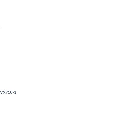
2
3VX710-1