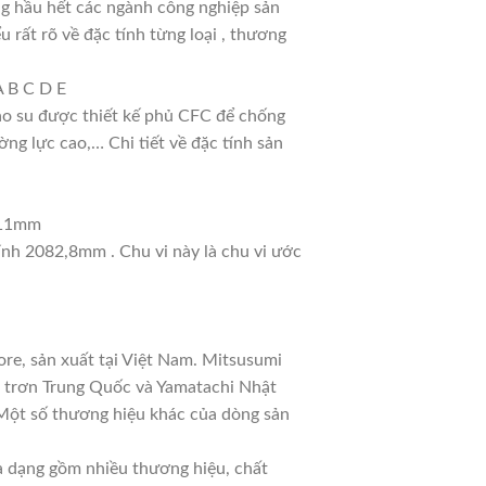
g hầu hết các ngành công nghiệp sản
u rất rõ về đặc tính từng loại , thương
A B C D E
cao su được thiết kế phủ CFC để chống
ng lực cao,… Chi tiết về đặc tính sản
: 11mm
tính 2082,8mm . Chu vi này là chu vi ước
re, sản xuất tại Việt Nam. Mitsusumi
a trơn Trung Quốc và Yamatachi Nhật
. Một số thương hiệu khác của dòng sản
đa dạng gồm nhiều thương hiệu, chất