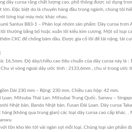
ng dây curoa răng chất lượng cao, phổ thông được sử dụng tron
t lớn. Đặc biệt do là chuyên hàng đầu trong ngành, chúng tôi hiể
với từng loại máy móc khác nhau.
umi Sanlux B83-1 – Phân loại nhóm sản phẩm: Dây curoa trơn 
, lõi thường bằng bố hoặc xoắn lõi kiểu kim cương. Một số loại 
thêm CKC để chống bám dầu. Được gia cố lõi để tải nặng, tải cườ
ể
là: 16,5mm. Độ dày/chiều cao tiêu chuẩn của dây curoa này là 
 Chu vi vòng ngoài dây ước tính : 2133,6mm , chu vi trong ước 
: gồm Dài 230 mm – Rộng: 230 mm. Chiều cao hộp: 42 mm.
i Loan. Mitsuba Thái Lan. Mitsubai Trung Quốc. Sanwu – Singapo
boshi Nhật bản, Bando Nhật bản. Fusan Đài Loan. Dây curoa Tak
ặt hàng (không qua trung gian) các loại dây curoa cao cấp khác. 
 Sanwu
với tồn kho lên tới vài ngàn sợi mỗi loại. Chủng loại sản phẩm 