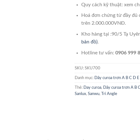
Quy cách kỹ thuật: xem chi
Hoá đơn chứng từ đầy đủ 
trên 2.000.000VNĐ.
Kho hàng tại :90/5 Tạ Uy
bản đồ)
.
Hotline tư vấn:
0906 999 8
SKU:
SKU700
Danh mục:
Dây curoa trơn A B C D E
Thẻ:
Day curoa
,
Dây curoa trơn A B 
Sanlux
,
Sanwu
,
Tri Angle