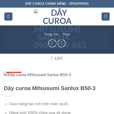
Bỏ
DÂY CUROA CHÍNH HÃNG - 0906999843
qua
nội
dung
Trang chủ
»
Shop
LỌC
Số 1 VN
Dây curoa Mitsusumi Sanlux B50-3
Giao hàng tận nơi trên toàn quốc.
Hàng mới 100% chưa qua sử dụng.