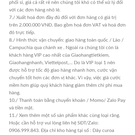
phối sỉ, giá cả rất rẻ nên chúng tôi khó có thể xử lý đổi
với các đơn hàng nhỏ lẻ.
7./ Xuất hoá đơn đầy đủ đối với đơn hàng có giá trị
trên 2.000.000 VNĐ. Bao gồm hoá đơn VAT và hoá đơn
đỏ trực tiếp.
8./ Hình thức vận chuyển: giao hàng toàn quốc / Lào /
Campuchia qua chành xe . Ngoài ra chúng tôi còn là
khách hàng VIP cao nhất của Giaohangtietkiem,
Giaohangnhanh, Viettelpost,… Do là VIP loại 1 nên
được hỗ trợ tốc độ giao hàng nhanh hơn, cước vận
chuyển tốt hơn các đơn vị khác. Vì vậy, việc giá cước
mềm hơn giúp quý khách hàng giảm thêm chi phí mua
hàng.
10./ Thanh toán bằng chuyển khoản / Momo/ Zalo Pay
và tiền mặt.
11./ Xem thêm một số sản phẩm khác cùng loại răng.
Hoặc cần hỗ trợ vui lòng liên hệ SĐT/Zalo:
0906.999.843. Địa chỉ kho hàng tại số : Dây curoa