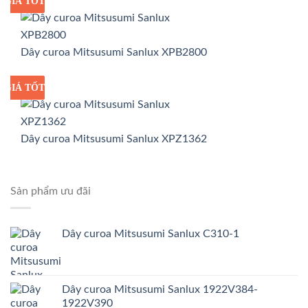
GIÁ TỐT
GIÁ SỈ
Dây curoa Mitsusumi Sanlux XPB2800
GIÁ TỐT
GIÁ SỈ
Dây curoa Mitsusumi Sanlux XPZ1362
Sản phẩm ưu đãi
Dây curoa Mitsusumi Sanlux C310-1
Dây curoa Mitsusumi Sanlux 1922V384-
1922V390