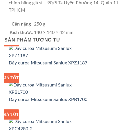
chính hãng giá sỉ – 90/5 Tạ Uyên Phường 14, Quận 11,
TPHCM
Cân nặng
250 g
Kích thước
140 × 140 × 42 mm
SẢN PHẨM TƯƠNG TỰ
GIÁ TỐT
GIÁ SỈ
Dây curoa Mitsusumi Sanlux XPZ1187
GIÁ TỐT
GIÁ SỈ
Dây curoa Mitsusumi Sanlux XPB1700
GIÁ TỐT
GIÁ SỈ