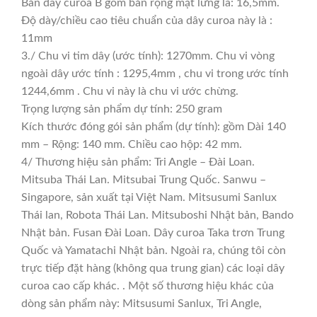
Bản dây curoa B gồm bản rộng mặt lưng là: 16,5mm.
Độ dày/chiều cao tiêu chuẩn của dây curoa này là :
11mm
3./ Chu vi tim dây (ước tính): 1270mm. Chu vi vòng
ngoài dây ước tính : 1295,4mm , chu vi trong ước tính
1244,6mm . Chu vi này là chu vi ước chừng.
Trọng lượng sản phẩm dự tính: 250 gram
Kích thước đóng gói sản phẩm (dự tính): gồm Dài 140
mm – Rộng: 140 mm. Chiều cao hộp: 42 mm.
4/ Thương hiệu sản phẩm: Tri Angle – Đài Loan.
Mitsuba Thái Lan. Mitsubai Trung Quốc. Sanwu –
Singapore, sản xuất tại Việt Nam. Mitsusumi Sanlux
Thái lan, Robota Thái Lan. Mitsuboshi Nhật bản, Bando
Nhật bản. Fusan Đài Loan. Dây curoa Taka trơn Trung
Quốc và Yamatachi Nhật bản. Ngoài ra, chúng tôi còn
trực tiếp đặt hàng (không qua trung gian) các loại dây
curoa cao cấp khác. . Một số thương hiệu khác của
dòng sản phẩm này: Mitsusumi Sanlux, Tri Angle,