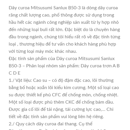
Dây curoa Mitsusumi Sanlux B50-3 là dòng dây curoa
răng chất lượng cao, phổ thông được sử dụng trong
hầu hết các ngành công nghiệp sản xuất từ ly hợp nhỏ
đến những loại buli rất lớn. Đặc biệt do là chuyên hàng
đầu trong ngành, chúng tôi hiểu rất rõ về đặc tính từng
loại , thương hiệu để tư vấn cho khách hàng phù hợp
với từng loại máy móc khác nhau.
Đặc tính sản phẩm của Dây curoa Mitsusumi Sanlux
B50-3 – Phân loại nhóm sản phẩm: Dây curoa trơn A B
C D E
1./ Vật liệu: Cao su – có độ đậm đặc cao, lõi thường
bằng bố hoặc xoắn lõi kiểu kim cương. Một số loại cao
su được thiết kế phủ CFC để chống mòn, chống nhiệt.
Một số loại được phủ thêm CKC để chống bám dầu.
Được gia cố lõi để tải nặng, tải cường lực cao,… Chi
tiết về đặc tính sản phẩm vui lòng liên hệ riêng.
2./ Quy cách dây curoa đai thang. Cụ thể