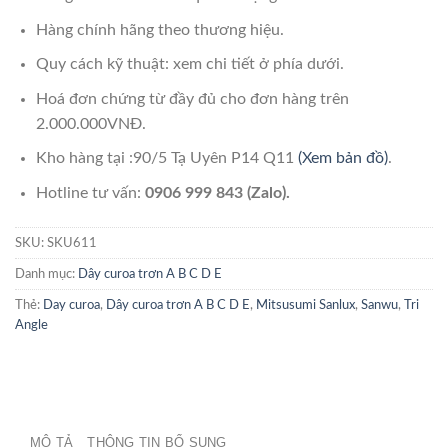
Hàng chính hãng theo thương hiệu.
Quy cách kỹ thuật: xem chi tiết ở phía dưới.
Hoá đơn chứng từ đầy đủ cho đơn hàng trên
2.000.000VNĐ.
Kho hàng tại :90/5 Tạ Uyên P14 Q11
(Xem bản đồ)
.
Hotline tư vấn:
0906 999 843 (Zalo).
SKU:
SKU611
Danh mục:
Dây curoa trơn A B C D E
Thẻ:
Day curoa
,
Dây curoa trơn A B C D E
,
Mitsusumi Sanlux
,
Sanwu
,
Tri
Angle
MÔ TẢ
THÔNG TIN BỔ SUNG