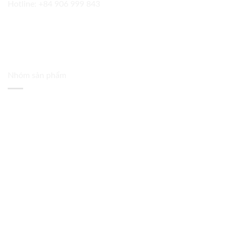
Hotline:
+84 906 999 843
Nhóm sản phẩm