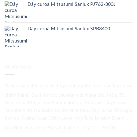
Dây curoa Mitsusumi Sanlux PJ762-300J
Dây curoa Mitsusumi Sanlux SPB3400
Về chúng tôi
Daycuroa.net
là đơn vị chuyên phân phối các loại dây curoa
chính hãng. Giá sỉ từ các thương hiệu hàng đầu thế giới.
Dây curoa Mitsusumi Sanlux Robota Thái Lan. Dây curoa
Yamatachi Mitsuboshi Bando Nhật bản. Dây curoa Tri Angle
Sanwu Osaka Fusan. Dây curoa răng Taka Lyndon Brand...
Địa điểm giao dịch: 90/5 Tạ Uyên P. 4 Q.11, TP.HCM