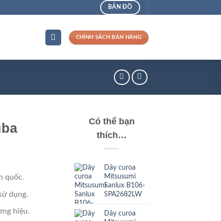
BẢN ĐỒ
CHÍNH SÁCH BÁN HÀNG
Có thể bạn
uba
thích…
Dây curoa
Mitsusumi
n quốc.
Sanlux B106-
sử dụng.
SPA2682LW
ng hiệu.
Dây curoa