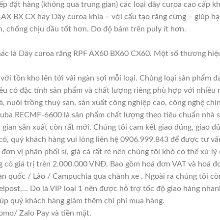
iếp đặt hàng (không qua trung gian) các loại dây curoa cao cấp k
AX BX CX hay Dây curoa khía – với cấu tạo răng cứng – giúp hạn
ơn, chống chịu dầu tốt hơn. Do độ bám trên puly ít hơn.
ác là Dây curoa răng RPF AX60 BX60 CX60. Một số thương hiệu
với tồn kho lên tới vài ngàn sợi mỗi loại. Chủng loại sản phẩm 
đều có đặc tính sản phẩm và chất lượng riêng phù hợp với nhiều 
á, nuôi trồng thuỷ sản, sản xuất công nghiệp cao, công nghệ chí
suba RECMF-6600 là sản phẩm chất lượng theo tiêu chuẩn nhà sả
i gian sản xuất còn rất mới. Chúng tôi cam kết giao đúng, giao đ
có, quý khách hàng vui lòng liên hệ 0906.999.843 để được tư vấ
đơn vị phân phối sỉ, giá cả rất rẻ nên chúng tôi khó có thể xử lý
g có giá trị trên 2.000.000 VNĐ. Bao gồm hoá đơn VAT và hoá đơ
àn quốc / Lào / Campuchia qua chành xe . Ngoài ra chúng tôi cò
lpost,… Do là VIP loại 1 nên được hỗ trợ tốc độ giao hàng nha
giúp quý khách hàng giảm thêm chi phí mua hàng.
mo/ Zalo Pay và tiền mặt.