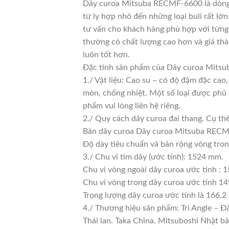
Dây curoa Mitsuba RECMF-6600 là dòng d
từ ly hợp nhỏ đến những loại buli rất lớn
tư vấn cho khách hàng phù hợp với từng 
thường có chất lượng cao hơn và giá thà
luôn tốt hơn.
Đặc tính sản phẩm của Dây curoa Mit
1./ Vật liệu: Cao su – có độ đậm đặc cao
mòn, chống nhiệt. Một số loại được phủ 
phẩm vui lòng liên hệ riêng.
2./ Quy cách dây curoa đai thang. Cụ th
Bản dây curoa Dây curoa Mitsuba RECMF
Độ dày tiêu chuẩn và bản rộng vòng tro
3./ Chu vi tim dây (ước tính): 1524 mm.
Chu vi vòng ngoài dây curoa ước tính : 
Chu vi vòng trong dây curoa ước tính 14
Trọng lượng dây curoa ước tính là 166,2
4./ Thương hiệu sản phẩm: Tri Angle – Đ
Thái lan. Taka China. Mitsuboshi Nhật b