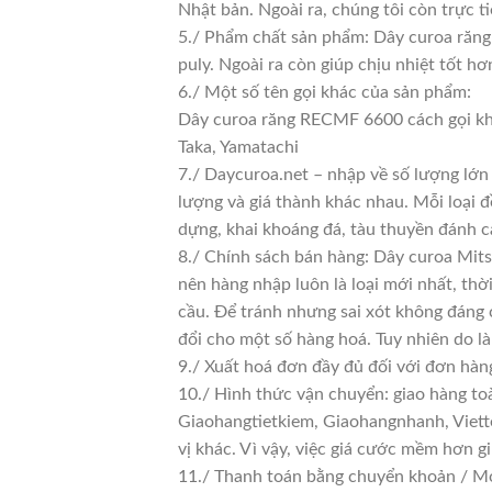
Nhật bản. Ngoài ra, chúng tôi còn trực t
5./ Phẩm chất sản phẩm: Dây curoa răng 
puly. Ngoài ra còn giúp chịu nhiệt tốt h
6./ Một số tên gọi khác của sản phẩm:
Dây curoa răng RECMF 6600 cách gọi kh
Taka, Yamatachi
7./ Daycuroa.net – nhập về số lượng lớn 
lượng và giá thành khác nhau. Mỗi loại 
dựng, khai khoáng đá, tàu thuyền đánh c
8./ Chính sách bán hàng: Dây curoa Mit
nên hàng nhập luôn là loại mới nhất, thờ
cầu. Để tránh nhưng sai xót không đáng 
đổi cho một số hàng hoá. Tuy nhiên do là 
9./ Xuất hoá đơn đầy đủ đối với đơn hàn
10./ Hình thức vận chuyển: giao hàng to
Giaohangtietkiem, Giaohangnhanh, Viette
vị khác. Vì vậy, việc giá cước mềm hơn 
11./ Thanh toán bằng chuyển khoản / Mo