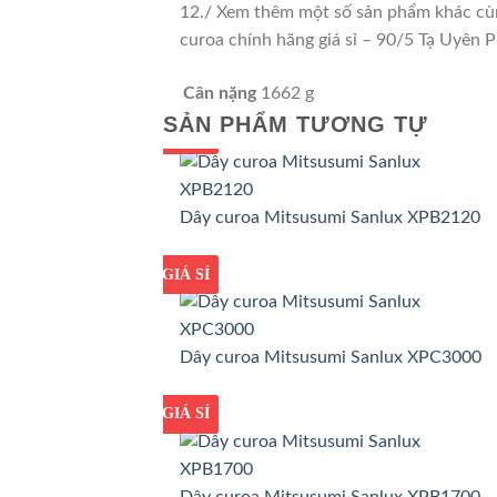
12./ Xem thêm một số sản phẩm khác cùng
curoa chính hãng giá sỉ – 90/5 Tạ Uyê
Cân nặng
1662 g
SẢN PHẨM TƯƠNG TỰ
GIÁ TỐT
GIÁ SỈ
Dây curoa Mitsusumi Sanlux XPB2120
GIÁ TỐT
GIÁ SỈ
Dây curoa Mitsusumi Sanlux XPC3000
GIÁ TỐT
GIÁ SỈ
Dây curoa Mitsusumi Sanlux XPB1700