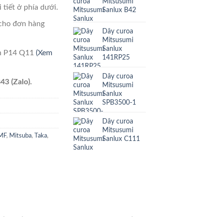
Mitsusumi
 tiết ở phía dưới.
Sanlux B42
cho đơn hàng
Dây curoa
Mitsusumi
Sanlux
ên P14 Q11
(Xem
141RP25
Dây curoa
43 (Zalo).
Mitsusumi
Sanlux
SPB3500-1
Dây curoa
Mitsusumi
MF
,
Mitsuba
,
Taka
,
Sanlux C111