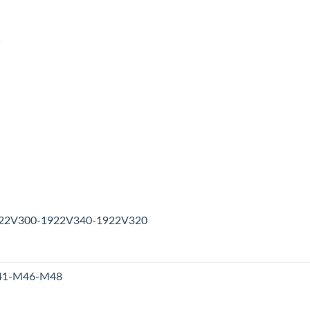
1
1922V300-1922V340-1922V320
M41-M46-M48