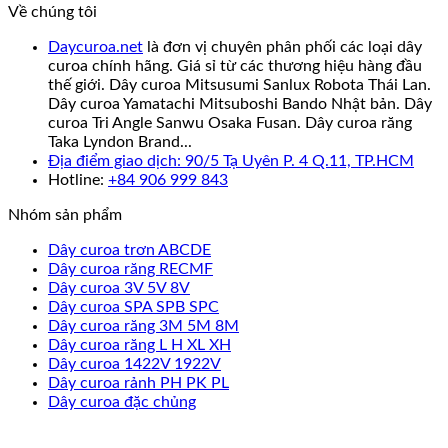
Về chúng tôi
Daycuroa.net
là đơn vị chuyên phân phối các loại dây
curoa chính hãng. Giá sỉ từ các thương hiệu hàng đầu
thế giới. Dây curoa Mitsusumi Sanlux Robota Thái Lan.
Dây curoa Yamatachi Mitsuboshi Bando Nhật bản. Dây
curoa Tri Angle Sanwu Osaka Fusan. Dây curoa răng
Taka Lyndon Brand...
Địa điểm giao dịch: 90/5 Tạ Uyên P. 4 Q.11, TP.HCM
Hotline:
+84 906 999 843
Nhóm sản phẩm
Dây curoa trơn ABCDE
Dây curoa răng RECMF
Dây curoa 3V 5V 8V
Dây curoa SPA SPB SPC
Dây curoa răng 3M 5M 8M
Dây curoa răng L H XL XH
Dây curoa 1422V 1922V
Dây curoa rảnh PH PK PL
Dây curoa đặc chủng