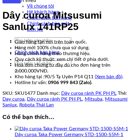
Giới thiệu
Về chúng tôi
Hệ khách hàng
Dây curoa Mitsusumi
Chính sách bán hàng
Chính sách bảo mật
Sanlux 141RP25
Liên lạc
Tìm
Giao hàng tận nơi trên toàn quốc.
kiếm:
Hàng mới 100% chưa qua sử dụng.
Chính sách bán hàng
Hàng chính hãng theo thương hiệu.
Quy cách kỹ thuật: xem chi tiết ở phía dưới.
Tìm
Hoá đơn chứng từ đầy đủ cho đơn hàng trên
kiếm:
2.000.000VNĐ.
Kho hàng tại :90/5 Tạ Uyên P14 Q11
(Xem bản đồ)
.
Hotline tư vấn:
0906 999 843 (Zalo).
SKU:
SKU1477
Danh mục:
Dây curoa rảnh PK PH PL
Thẻ:
Day curoa
,
Dây curoa rảnh PK PH PL
,
Mitsuba
,
Mitsusumi
Sanlux
,
Robota Thái Lan
Có thể bạn thích…
Dây curoa Taka Power Germany STD-1500-S5M-1