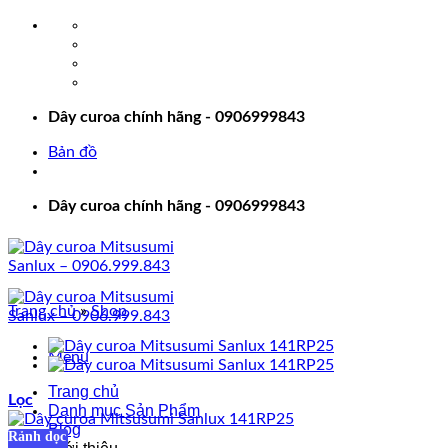
Bỏ
qua
nội
dung
Dây curoa chính hãng - 0906999843
Bản đồ
Dây curoa chính hãng - 0906999843
Trang chủ
»
Shop
Menu
Trang chủ
Lọc
Danh mục Sản Phẩm
Blog
Rảnh dọc