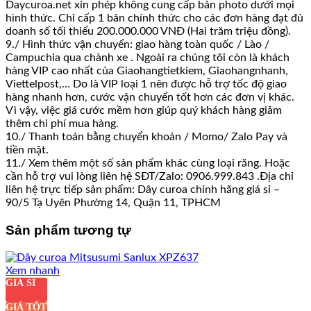
Daycuroa.net xin phép không cung cấp bản photo dưới mọi
hình thức. Chỉ cấp 1 bản chính thức cho các đơn hàng đạt đủ
doanh số tối thiểu 200.000.000 VNĐ (Hai trăm triệu đồng).
9./ Hình thức vận chuyển: giao hàng toàn quốc / Lào /
Campuchia qua chành xe . Ngoài ra chúng tôi còn là khách
hàng VIP cao nhất của Giaohangtietkiem, Giaohangnhanh,
Viettelpost,… Do là VIP loại 1 nên được hỗ trợ tốc độ giao
hàng nhanh hơn, cước vận chuyển tốt hơn các đơn vị khác.
Vì vậy, việc giá cước mềm hơn giúp quý khách hàng giảm
thêm chi phí mua hàng.
10./ Thanh toán bằng chuyển khoản / Momo/ Zalo Pay và
tiền mặt.
11./ Xem thêm một số sản phẩm khác cùng loại răng. Hoặc
cần hỗ trợ vui lòng liên hệ SĐT/Zalo: 0906.999.843 .Địa chỉ
liên hệ trực tiếp sản phẩm: Dây curoa chính hãng giá sỉ –
90/5 Tạ Uyên Phường 14, Quận 11, TPHCM
Sản phẩm tương tự
Xem nhanh
GIÁ SỈ
GIÁ TỐT