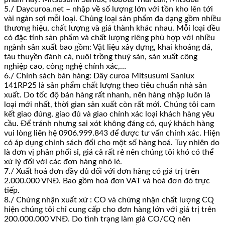
5./ Daycuroa.net – nhập về số lượng lớn với tồn kho lên tới
vài ngàn sợi mỗi loại. Chủng loại sản phẩm đa dạng gồm nhiều
thương hiệu, chất lượng và giá thành khác nhau. Mỗi loại đều
có đặc tính sản phẩm và chất lượng riêng phù hợp với nhiều
ngành sản xuất bao gồm: Vật liệu xây dựng, khai khoáng đá,
tàu thuyền đánh cá, nuôi trồng thuỷ sản, sản xuất công
nghiệp cao, công nghệ chính xác,…
6./ Chính sách bán hàng: Dây curoa Mitsusumi Sanlux
141RP25 là sản phẩm chất lượng theo tiêu chuẩn nhà sản
xuất. Do tốc độ bán hàng rất nhanh, nên hàng nhập luôn là
loại mới nhất, thời gian sản xuất còn rất mới. Chúng tôi cam
kết giao đúng, giao đủ và giao chính xác loại khách hàng yêu
cầu. Để tránh nhưng sai xót không đáng có, quý khách hàng
vui lòng liên hệ 0906.999.843 để được tư vấn chính xác. Hiện
có áp dụng chính sách đổi cho một số hàng hoá. Tuy nhiên do
là đơn vị phân phối sỉ, giá cả rất rẻ nên chúng tôi khó có thể
xử lý đổi với các đơn hàng nhỏ lẻ.
7./ Xuất hoá đơn đầy đủ đối với đơn hàng có giá trị trên
2.000.000 VNĐ. Bao gồm hoá đơn VAT và hoá đơn đỏ trực
tiếp.
8./ Chứng nhận xuất xứ : CO và chứng nhận chất lượng CQ
hiện chúng tôi chỉ cung cấp cho đơn hàng lớn với giá trị trên
200.000.000 VNĐ. Do tình trạng làm giả CO/CQ nên