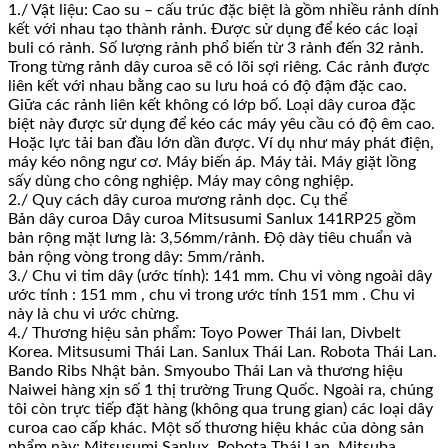
1./ Vật liệu: Cao su – cấu trúc đặc biệt là gồm nhiều rảnh dính
kết với nhau tạo thành rảnh. Được sử dụng để kéo các loại
buli có rảnh. Số lượng rảnh phổ biến từ 3 rảnh đến 32 rảnh.
Trong từng rảnh dây curoa sẽ có lõi sợi riêng. Các rảnh được
liên kết với nhau bằng cao su lưu hoá có độ đậm đặc cao.
Giữa các rảnh liên kết không có lớp bố. Loại dây curoa đặc
biệt này được sử dụng để kéo các máy yêu cầu có độ êm cao.
Hoặc lực tải ban đầu lớn dần được. Ví dụ như máy phát điện,
máy kéo nông ngư cơ. Máy biến áp. Máy tải. Máy giặt lồng
sấy dùng cho công nghiệp. Máy may công nghiệp.
2./ Quy cách dây curoa mương rảnh dọc. Cụ thể
Bản dây curoa Dây curoa Mitsusumi Sanlux 141RP25 gồm
bản rộng mặt lưng là: 3,56mm/rảnh. Độ dày tiêu chuẩn và
bản rộng vòng trong dây: 5mm/rảnh.
3./ Chu vi tim dây (ước tính): 141 mm. Chu vi vòng ngoài dây
ước tính : 151 mm , chu vi trong ước tính 151 mm . Chu vi
này là chu vi ước chừng.
4./ Thương hiệu sản phẩm: Toyo Power Thái lan, Divbelt
Korea. Mitsusumi Thái Lan. Sanlux Thái Lan. Robota Thái Lan.
Bando Ribs Nhật bản. Smyoubo Thái Lan và thương hiệu
Naiwei hàng xịn số 1 thị trường Trung Quốc. Ngoài ra, chúng
tôi còn trực tiếp đặt hàng (không qua trung gian) các loại dây
curoa cao cấp khác. Một số thương hiệu khác của dòng sản
phẩm này: Mitsusumi Sanlux, Robota Thái Lan, Mitsuba