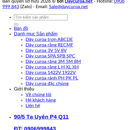
Bản quyền sở hữu 2026 ©
bởi
Daycuroa.net
- Hotline:
0906
999 843
(Zalo) - Email:
Sale@daycuroa.net
Tìm
kiếm:
Bản đồ
Danh mục Sản phẩm
Dây curoa trơn ABCDE
Dây curoa răng RECMF
Dây curoa 3V 5V 8V
Dây curoa SPA SPB SPC
Dây curoa răng 3M 5M 8M
Dây curoa răng L H XL XH
Dây curoa 1422V 1922V
Dây curoa rảnh PH PK PL
Dây curoa đặc chủng
Giới thiệu
Về chúng tôi
Hệ khách hàng
Liên hệ
90/5 Tạ Uyên P4 Q11
ĐT: 0906999843