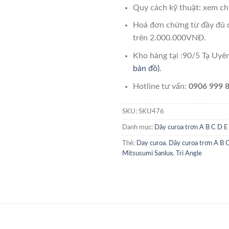
Quy cách kỹ thuật: xem chi
Hoá đơn chứng từ đầy đủ 
trên 2.000.000VNĐ.
Kho hàng tại :90/5 Tạ Uy
bản đồ)
.
Hotline tư vấn:
0906 999 8
SKU:
SKU476
Danh mục:
Dây curoa trơn A B C D E
Thẻ:
Day curoa
,
Dây curoa trơn A B 
Mitsusumi Sanlux
,
Tri Angle