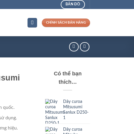
BẢN ĐỒ
CHÍNH SÁCH BÁN HÀNG
Có thể bạn
usumi
thích…
Dây curoa
Mitsusumi
n quốc.
Sanlux D250-
sử dụng.
1
ng hiệu.
Dây curoa