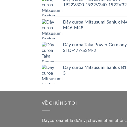
1922V300-1922V340-1922V32
Dây curoa Mitsusumi Sanlux M
M46-M48
Dây curoa Taka Power Germany
STD-477-S3M-2
Dây curoa Mitsusumi Sanlux B1
3
VỀ CHÚNG TÔI
Daycuroa.net
là đơn vị chuyên phân phối 