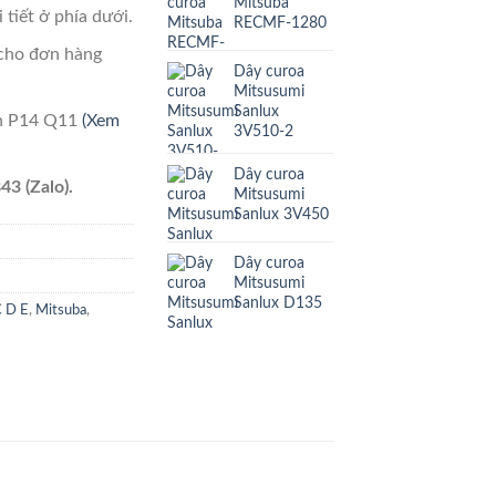
Mitsuba
 tiết ở phía dưới.
RECMF-1280
cho đơn hàng
Dây curoa
Mitsusumi
Sanlux
ên P14 Q11
(Xem
3V510-2
Dây curoa
43 (Zalo).
Mitsusumi
Sanlux 3V450
Dây curoa
Mitsusumi
Sanlux D135
C D E
,
Mitsuba
,