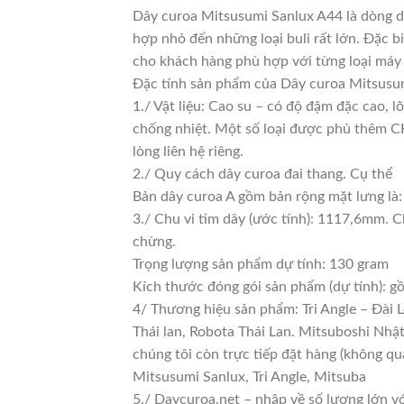
Dây curoa Mitsusumi Sanlux A44 là dòng dâ
hợp nhỏ đến những loại buli rất lớn. Đặc bi
cho khách hàng phù hợp với từng loại máy
Đặc tính sản phẩm của Dây curoa Mitsusum
1./ Vật liệu: Cao su – có độ đậm đặc cao, 
chống nhiệt. Một số loại được phủ thêm CKC
lòng liên hệ riêng.
2./ Quy cách dây curoa đai thang. Cụ thể
Bản dây curoa A gồm bản rộng mặt lưng là:
3./ Chu vi tim dây (ước tính): 1117,6mm. C
chừng.
Trọng lượng sản phẩm dự tính: 130 gram
Kích thước đóng gói sản phẩm (dự tính): 
4/ Thương hiệu sản phẩm: Tri Angle – Đài 
Thái lan, Robota Thái Lan. Mitsuboshi Nhậ
chúng tôi còn trực tiếp đặt hàng (không qu
Mitsusumi Sanlux, Tri Angle, Mitsuba
5./ Daycuroa.net – nhập về số lượng lớn vớ