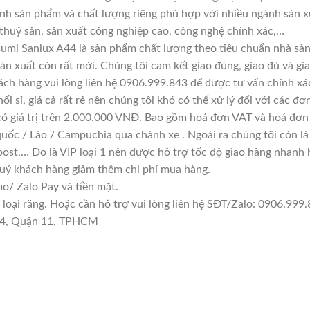
ính sản phẩm và chất lượng riêng phù hợp với nhiều ngành sản x
 thuỷ sản, sản xuất công nghiệp cao, công nghệ chính xác,…
umi Sanlux A44 là sản phẩm chất lượng theo tiêu chuẩn nhà sản
sản xuất còn rất mới. Chúng tôi cam kết giao đúng, giao đủ và gi
ách hàng vui lòng liên hệ 0906.999.843 để được tư vấn chính xá
i sỉ, giá cả rất rẻ nên chúng tôi khó có thể xử lý đổi với các đơ
có giá trị trên 2.000.000 VNĐ. Bao gồm hoá đơn VAT và hoá đơn 
quốc / Lào / Campuchia qua chành xe . Ngoài ra chúng tôi còn l
ost,… Do là VIP loại 1 nên được hỗ trợ tốc độ giao hàng nhanh
quý khách hàng giảm thêm chi phí mua hàng.
/ Zalo Pay và tiền mặt.
ại răng. Hoặc cần hỗ trợ vui lòng liên hệ SĐT/Zalo: 0906.999.8
 14, Quận 11, TPHCM