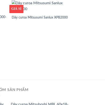
GIÁ TỐT
GIÁ SỈ
000-
Dây curoa Mitsusumi Sanlux XPB2000
GIÁ TỐT
GIÁ SỈ
Dây curoa Mitsusum
ÓM SẢN PHẨM
Dây curoa Mitsuboshi MBL 60x18-