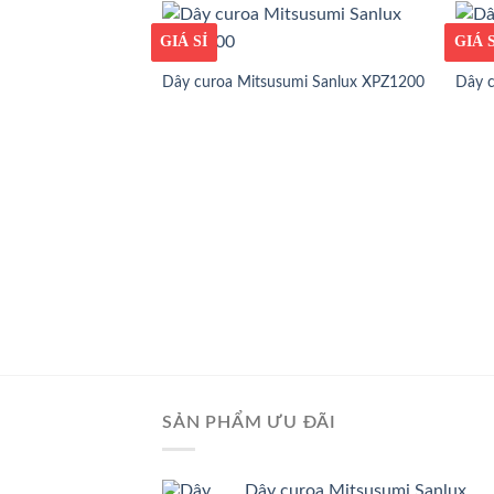
GIÁ TỐT
GIÁ SỈ
GIÁ T
GIÁ S
Dây curoa Mitsusumi Sanlux XPZ1200
Dây c
SẢN PHẨM ƯU ĐÃI
Dây curoa Mitsusumi Sanlux