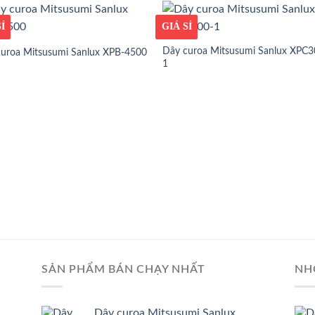
ỐT
Ỉ
GIÁ TỐT
GIÁ SỈ
Dây curoa Mitsusumi Sanlux XPC3
uroa Mitsusumi Sanlux XPB-4500
1
SẢN PHẨM BÁN CHẠY NHẤT
NH
Dây curoa Mitsusumi Sanlux