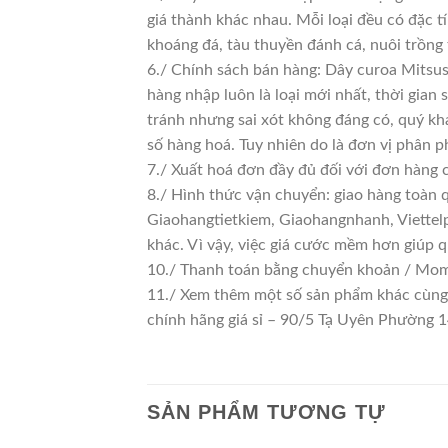
giá thành khác nhau. Mỗi loại đều có đặc t
khoáng đá, tàu thuyền đánh cá, nuôi trồng
6./ Chính sách bán hàng: Dây curoa Mitsus
hàng nhập luôn là loại mới nhất, thời gian 
tránh nhưng sai xót không đáng có, quý kh
số hàng hoá. Tuy nhiên do là đơn vị phân phố
7./ Xuất hoá đơn đầy đủ đối với đơn hàng 
8./ Hình thức vận chuyển: giao hàng toàn 
Giaohangtietkiem, Giaohangnhanh, Viettelp
khác. Vì vậy, việc giá cước mềm hơn giúp 
10./ Thanh toán bằng chuyển khoản / Momo
11./ Xem thêm một số sản phẩm khác cùng lo
chính hãng giá sỉ – 90/5 Tạ Uyên Phường
SẢN PHẨM TƯƠNG TỰ