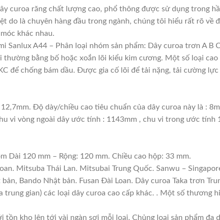
y curoa răng chất lượng cao, phổ thông được sử dụng trong hầu
ệt do là chuyên hàng đầu trong ngành, chúng tôi hiểu rất rõ về đ
 móc khác nhau.
i Sanlux A44 – Phân loại nhóm sản phẩm: Dây curoa trơn A B 
lõi thường bằng bố hoặc xoắn lõi kiểu kim cương. Một số loại c
 để chống bám dầu. Được gia cố lõi để tải nặng, tải cường lực 
 12,7mm. Độ dày/chiều cao tiêu chuẩn của dây curoa này là : 8
hu vi vòng ngoài dây ước tính : 1143mm , chu vi trong ước tính
gồm Dài 120 mm – Rộng: 120 mm. Chiều cao hộp: 33 mm.
Loan. Mitsuba Thái Lan. Mitsubai Trung Quốc. Sanwu – Singapore
t bản, Bando Nhật bản. Fusan Đài Loan. Dây curoa Taka trơn Tru
a trung gian) các loại dây curoa cao cấp khác. . Một số thương 
i tồn kho lên tới vài ngàn sợi mỗi loại. Chủng loại sản phẩm đa