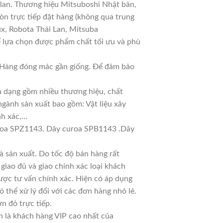
 lan. Thương hiệu Mitsuboshi Nhật bản,
n trực tiếp đặt hàng (không qua trung
ux, Robota Thái Lan, Mitsuba
ể lựa chọn được phẩm chất tối ưu và phù
ả. Hàng đóng mác gần giống. Để đảm bảo
đa dạng gồm nhiều thương hiệu, chất
ngành sản xuất bao gồm: Vật liệu xây
nh xác,…
roa SPZ1143. Dây curoa SPB1143 .Dây
 sản xuất. Do tốc độ bán hàng rất
 giao đủ và giao chính xác loại khách
ược tư vấn chính xác. Hiện có áp dụng
ó thể xử lý đổi với các đơn hàng nhỏ lẻ.
n đỏ trực tiếp.
n là khách hàng VIP cao nhất của