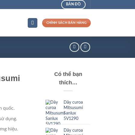
BẢN ĐỒ
CHÍNH SÁCH BÁN HÀNG
Có thể bạn
usumi
thích…
Dây curoa
Mitsusumi
n quốc.
Sanlux
sử dụng.
5V1290
ng hiệu.
Dây curoa