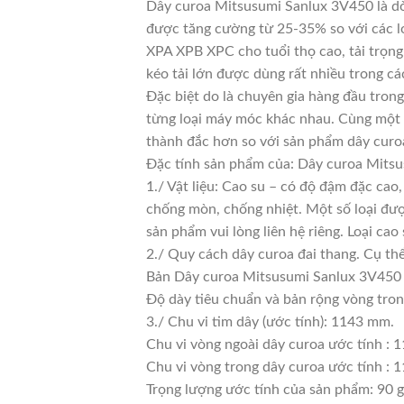
Dây curoa Mitsusumi Sanlux 3V450 là dòn
được tăng cường từ 25-35% so với các lo
XPA XPB XPC cho tuổi thọ cao, tải trọng
kéo tải lớn được dùng rất nhiều trong cá
Đặc biệt do là chuyên gia hàng đầu trong
từng loại máy móc khác nhau. Cùng một l
thành đắc hơn so với sản phẩm dây curoa
Đặc tính sản phẩm của: Dây curoa Mits
1./ Vật liệu: Cao su – có độ đậm đặc cao
chống mòn, chống nhiệt. Một số loại đượ
sản phẩm vui lòng liên hệ riêng. Loại c
2./ Quy cách dây curoa đai thang. Cụ th
Bản Dây curoa Mitsusumi Sanlux 3V450 
Độ dày tiêu chuẩn và bản rộng vòng tro
3./ Chu vi tim dây (ước tính): 1143 mm.
Chu vi vòng ngoài dây curoa ước tính : 
Chu vi vòng trong dây curoa ước tính : 1
Trọng lượng ước tính của sản phẩm: 90 