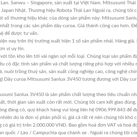
Lan. Sanwu – Singapore, sản xuất tại Việt Nam. Mitsusumi Thái
apan Nhật. Thương hiệu Robota Thái Lan Ngoài ra, chúng tôi cò
Một số thương hiệu khác của dòng sản phẩm này: Mitsusumi Sanl
 nhất trong các sản phẩm dây curoa. Giá thành cũng cao hơn. Đ
 hệ để được tư vấn.
iện nay trên thị trường xuất hiện 1 số sản phẩm nhái. Hàng gi
ơn vị uy tín.
với tồn kho lên tới vài ngàn sợi mỗi loại. Chủng loại sản phẩm 
đều có đặc tính sản phẩm và chất lượng riêng phù hợp với nhiều 
á, nuôi trồng thuỷ sản, sản xuất công nghiệp cao, công nghệ chí
g) Dây curoa Mitsusumi Sanlux 3V450 tương đương với Dây cu
usumi Sanlux 3V450 là sản phẩm chất lượng theo tiêu chuẩn nhà
ất, thời gian sản xuất còn rất mới. Chúng tôi cam kết giao đúng,
ông đáng có, quý khách hàng vui lòng liên hệ 0906.999.843 để đ
hiên do là đơn vị phân phối sỉ, giá cả rất rẻ nên chúng tôi khó c
g có giá trị trên 2.000.000 VNĐ. Bao gồm hoá đơn VAT và hoá đơ
àn quốc / Lào / Campuchia qua chành xe . Ngoài ra chúng tôi cò