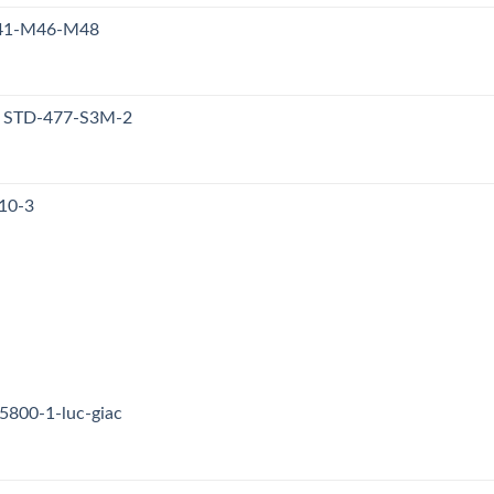
M41-M46-M48
y STD-477-S3M-2
10-3
5800-1-luc-giac