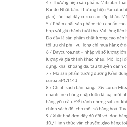
4./ Thương hiệu sản phẩm: Mitsuba Thái 
Bando Nhật bản. Thương hiệu Yamatachi J
gian) các loại dây curoa cao cấp khác. 
5./ Phẩm chất sản phẩm: tiêu chuẩn cao
hợp với giá thành tuổi thọ. Vui lòng liên
Do đây là sản phẩm chất lượng cao nên h
tối ưu chi phí , vui lòng chỉ mua hàng ở đ
6./ Daycuroa.net – nhập về số lượng lớn 
lượng và giá thành khác nhau. Mỗi loại 
dựng, khai khoáng đá, tàu thuyền đánh c
7./ Mã sản phẩm tương đương (Gần đún
curoa SPC1143
8./ Chính sách bán hàng: Dây curoa Mits
nhanh, nên hàng nhập luôn là loại mới nh
hàng yêu cầu. Để tránh nhưng sai xót kh
chính sách đổi cho một số hàng hoá. Tuy n
9./ Xuất hoá đơn đầy đủ đối với đơn hàn
10./ Hình thức vận chuyển: giao hàng to