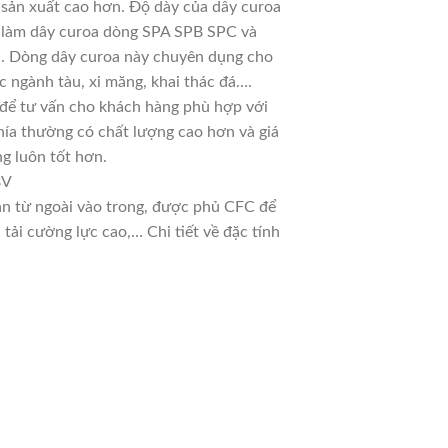
 sản xuất cao hơn. Độ dày của dây curoa
ệt làm dây curoa dòng SPA SPB SPC và
ời. Dòng dây curoa này chuyên dụng cho
c ngành tàu, xi măng, khai thác đá….
u để tư vấn cho khách hàng phù hợp với
hía thường có chất lượng cao hơn và giá
g luôn tốt hơn.
8V
dần từ ngoài vào trong, được phủ CFC để
ải cường lực cao,… Chi tiết về đặc tính