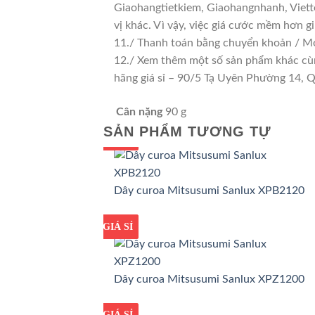
Giaohangtietkiem, Giaohangnhanh, Viette
vị khác. Vì vậy, việc giá cước mềm hơn 
11./ Thanh toán bằng chuyển khoản / Mo
12./ Xem thêm một số sản phẩm khác cùng 
hãng giá sỉ – 90/5 Tạ Uyên Phường 14,
Cân nặng
90 g
SẢN PHẨM TƯƠNG TỰ
GIÁ TỐT
GIÁ SỈ
Dây curoa Mitsusumi Sanlux XPB2120
GIÁ TỐT
GIÁ SỈ
Dây curoa Mitsusumi Sanlux XPZ1200
GIÁ TỐT
GIÁ SỈ