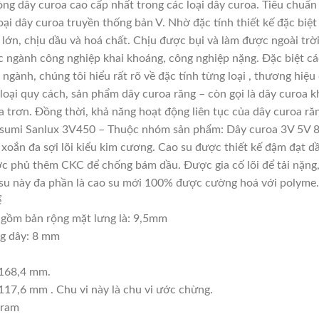
g dây curoa cao cấp nhất trong các loại dây curoa. Tiêu chuẩn
ại dây curoa truyền thống bản V. Nhờ đặc tính thiết kế đặc bi
 lớn, chịu dầu và hoá chất. Chịu được bụi và làm được ngoài tr
c ngành công nghiệp khai khoáng, công nghiệp nặng. Đặc biệt cá
 ngành, chúng tôi hiểu rất rõ về đặc tính từng loại , thương hiệ
oại quy cách, sản phẩm dây curoa răng – còn gọi là dây curoa k
 trơn. Đồng thời, khả năng hoạt động liên tục của dây curoa răn
usumi Sanlux 3V450 – Thuộc nhóm sản phẩm: Dây curoa 3V 5V 
, xoắn đa sợi lõi kiểu kim cương. Cao su được thiết kế đậm đạt 
c phủ thêm CKC để chống bám dầu. Được gia cố lõi để tải nặng, t
ao su này đa phần là cao su mới 100% được cường hoá với polyme.
ể
gồm bản rộng mặt lưng là: 9,5mm
ng dây: 8 mm
1168,4 mm.
117,6 mm . Chu vi này là chu vi ước chừng.
gram