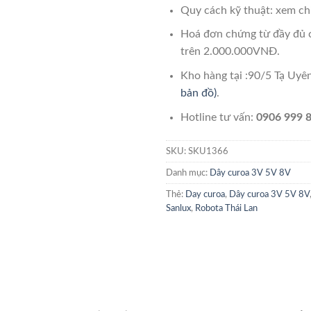
Quy cách kỹ thuật: xem chi
Hoá đơn chứng từ đầy đủ 
trên 2.000.000VNĐ.
Kho hàng tại :90/5 Tạ Uy
bản đồ)
.
Hotline tư vấn:
0906 999 8
SKU:
SKU1366
Danh mục:
Dây curoa 3V 5V 8V
Thẻ:
Day curoa
,
Dây curoa 3V 5V 8V
Sanlux
,
Robota Thái Lan