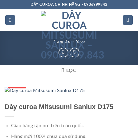
Bỏ
DÂY CUROA CHÍNH HÃNG - 0906999843
qua
nội
dung
Trang chủ
»
Shop
LỌC
Số 1 VN
Dây curoa Mitsusumi Sanlux D175
Giao hàng tận nơi trên toàn quốc.
Hàng mới 100% chưa qua sử dụng.