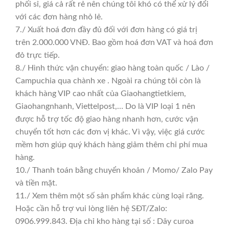
phối sỉ, giá cả rất rẻ nên chúng tôi khó có thể xử lý đổi
với các đơn hàng nhỏ lẻ.
7./ Xuất hoá đơn đầy đủ đối với đơn hàng có giá trị
trên 2.000.000 VNĐ. Bao gồm hoá đơn VAT và hoá đơn
đỏ trực tiếp.
8./ Hình thức vận chuyển: giao hàng toàn quốc / Lào /
Campuchia qua chành xe . Ngoài ra chúng tôi còn là
khách hàng VIP cao nhất của Giaohangtietkiem,
Giaohangnhanh, Viettelpost,… Do là VIP loại 1 nên
được hỗ trợ tốc độ giao hàng nhanh hơn, cước vận
chuyển tốt hơn các đơn vị khác. Vì vậy, việc giá cước
mềm hơn giúp quý khách hàng giảm thêm chi phí mua
hàng.
10./ Thanh toán bằng chuyển khoản / Momo/ Zalo Pay
và tiền mặt.
11./ Xem thêm một số sản phẩm khác cùng loại răng.
Hoặc cần hỗ trợ vui lòng liên hệ SĐT/Zalo:
0906.999.843. Địa chỉ kho hàng tại số : Dây curoa