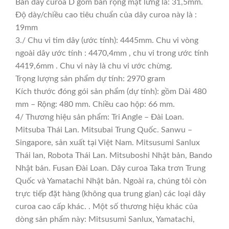
Bản dây curoa D gồm bản rộng mặt lưng là: 31,5mm.
Độ dày/chiều cao tiêu chuẩn của dây curoa này là :
19mm
3./ Chu vi tim dây (ước tính): 4445mm. Chu vi vòng
ngoài dây ước tính : 4470,4mm , chu vi trong ước tính
4419,6mm . Chu vi này là chu vi ước chừng.
Trọng lượng sản phẩm dự tính: 2970 gram
Kích thước đóng gói sản phẩm (dự tính): gồm Dài 480
mm – Rộng: 480 mm. Chiều cao hộp: 66 mm.
4/ Thương hiệu sản phẩm: Tri Angle – Đài Loan.
Mitsuba Thái Lan. Mitsubai Trung Quốc. Sanwu –
Singapore, sản xuất tại Việt Nam. Mitsusumi Sanlux
Thái lan, Robota Thái Lan. Mitsuboshi Nhật bản, Bando
Nhật bản. Fusan Đài Loan. Dây curoa Taka trơn Trung
Quốc và Yamatachi Nhật bản. Ngoài ra, chúng tôi còn
trực tiếp đặt hàng (không qua trung gian) các loại dây
curoa cao cấp khác. . Một số thương hiệu khác của
dòng sản phẩm này: Mitsusumi Sanlux, Yamatachi,