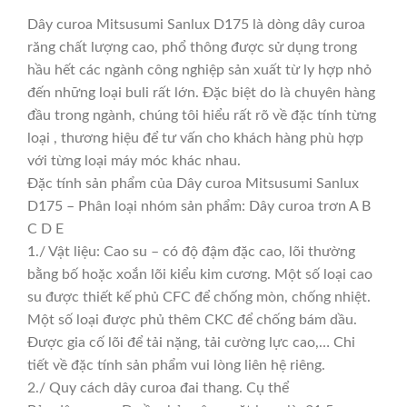
Dây curoa Mitsusumi Sanlux D175 là dòng dây curoa
răng chất lượng cao, phổ thông được sử dụng trong
hầu hết các ngành công nghiệp sản xuất từ ly hợp nhỏ
đến những loại buli rất lớn. Đặc biệt do là chuyên hàng
đầu trong ngành, chúng tôi hiểu rất rõ về đặc tính từng
loại , thương hiệu để tư vấn cho khách hàng phù hợp
với từng loại máy móc khác nhau.
Đặc tính sản phẩm của Dây curoa Mitsusumi Sanlux
D175 – Phân loại nhóm sản phẩm: Dây curoa trơn A B
C D E
1./ Vật liệu: Cao su – có độ đậm đặc cao, lõi thường
bằng bố hoặc xoắn lõi kiểu kim cương. Một số loại cao
su được thiết kế phủ CFC để chống mòn, chống nhiệt.
Một số loại được phủ thêm CKC để chống bám dầu.
Được gia cố lõi để tải nặng, tải cường lực cao,… Chi
tiết về đặc tính sản phẩm vui lòng liên hệ riêng.
2./ Quy cách dây curoa đai thang. Cụ thể