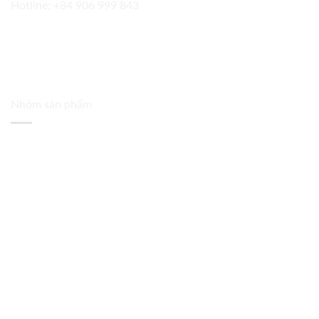
Hotline:
+84 906 999 843
Nhóm sản phẩm