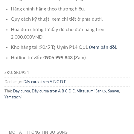
Hàng chính hãng theo thương hiệu.
Quy cách kỹ thuật: xem chi tiết ở phía dưới.
Hoá đơn chứng từ đầy đủ cho đơn hàng trên
2.000.000VNĐ.
Kho hàng tại :90/5 Tạ Uyên P14 Q11
(Xem bản đồ)
.
Hotline tư vấn:
0906 999 843 (Zalo).
SKU:
SKU934
Danh mục:
Dây curoa trơn A B C D E
Thẻ:
Day curoa
,
Dây curoa trơn A B C D E
,
Mitsusumi Sanlux
,
Sanwu
,
Yamatachi
MÔ TẢ
THÔNG TIN BỔ SUNG