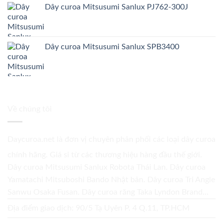
Dây curoa Mitsusumi Sanlux PJ762-300J
Dây curoa Mitsusumi Sanlux SPB3400
Về chúng tôi
Daycuroa.net
là đơn vị chuyên phân phối các loại dây curoa
chính hãng. Giá sỉ từ các thương hiệu hàng đầu thế giới.
Dây curoa Mitsusumi Sanlux Robota Thái Lan. Dây curoa
Yamatachi Mitsuboshi Bando Nhật bản. Dây curoa Tri Angle
Sanwu Osaka Fusan. Dây curoa răng Taka Lyndon Brand...
Địa điểm giao dịch: 90/5 Tạ Uyên P. 4 Q.11, TP.HCM