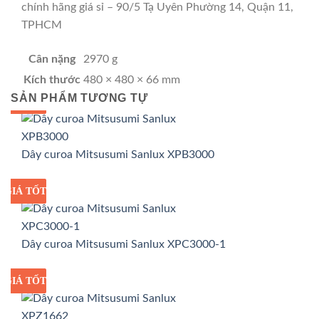
chính hãng giá sỉ – 90/5 Tạ Uyên Phường 14, Quận 11,
TPHCM
Cân nặng
2970 g
Kích thước
480 × 480 × 66 mm
SẢN PHẨM TƯƠNG TỰ
GIÁ TỐT
GIÁ SỈ
Dây curoa Mitsusumi Sanlux XPB3000
GIÁ TỐT
GIÁ SỈ
Dây curoa Mitsusumi Sanlux XPC3000-1
GIÁ TỐT
GIÁ SỈ