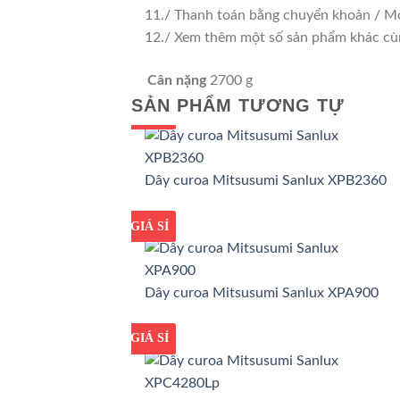
11./ Thanh toán bằng chuyển khoản / Mo
12./ Xem thêm một số sản phẩm khác cùng 
Cân nặng
2700 g
SẢN PHẨM TƯƠNG TỰ
GIÁ TỐT
GIÁ SỈ
Dây curoa Mitsusumi Sanlux XPB2360
GIÁ TỐT
GIÁ SỈ
Dây curoa Mitsusumi Sanlux XPA900
GIÁ TỐT
GIÁ SỈ