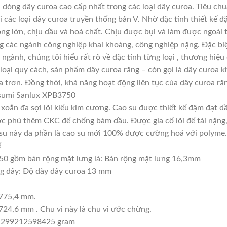
dòng dây curoa cao cấp nhất trong các loại dây curoa. Tiêu chu
các loại dây curoa truyền thống bản V. Nhờ đặc tính thiết kế 
ọng lớn, chịu dầu và hoá chất. Chịu được bụi và làm được ngoài
ng các ngành công nghiệp khai khoáng, công nghiệp nặng. Đặc biệ
 ngành, chúng tôi hiểu rất rõ về đặc tính từng loại , thương hiệ
oại quy cách, sản phẩm dây curoa răng – còn gọi là dây curoa k
 trơn. Đồng thời, khả năng hoạt động liên tục của dây curoa răn
usumi Sanlux XPB3750
, xoắn đa sợi lõi kiểu kim cương. Cao su được thiết kế đậm đạt 
c phủ thêm CKC để chống bám dầu. Được gia cố lõi để tải nặng, t
ao su này đa phần là cao su mới 100% được cường hoá với polyme.
ể
0 gồm bản rộng mặt lưng là: Bản rộng mặt lưng 16,3mm
ng dây: Độ dày dây curoa 13 mm
3775,4 mm.
724,6 mm . Chu vi này là chu vi ước chừng.
06,299212598425 gram