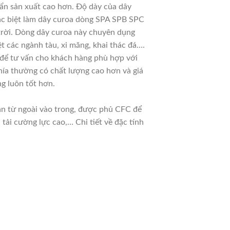
ẩn sản xuất cao hơn. Độ dày của dây
đặc biệt làm dây curoa dòng SPA SPB SPC
 trời. Dòng dây curoa này chuyên dụng
t các ngành tàu, xi măng, khai thác đá….
u để tư vấn cho khách hàng phù hợp với
hía thường có chất lượng cao hơn và giá
g luôn tốt hơn.
dần từ ngoài vào trong, được phủ CFC để
ải cường lực cao,… Chi tiết về đặc tính