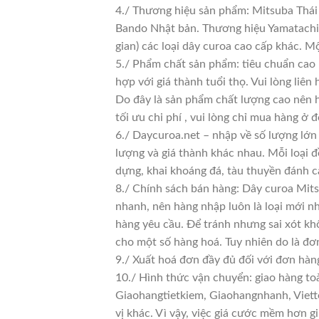
4./ Thương hiệu sản phẩm: Mitsuba Thái 
Bando Nhật bản. Thương hiệu Yamatachi J
gian) các loại dây curoa cao cấp khác. 
5./ Phẩm chất sản phẩm: tiêu chuẩn cao
hợp với giá thành tuổi thọ. Vui lòng liên
Do đây là sản phẩm chất lượng cao nên h
tối ưu chi phí , vui lòng chỉ mua hàng ở đ
6./ Daycuroa.net – nhập về số lượng lớn 
lượng và giá thành khác nhau. Mỗi loại 
dựng, khai khoáng đá, tàu thuyền đánh c
8./ Chính sách bán hàng: Dây curoa Mit
nhanh, nên hàng nhập luôn là loại mới nh
hàng yêu cầu. Để tránh nhưng sai xót kh
cho một số hàng hoá. Tuy nhiên do là đơn 
9./ Xuất hoá đơn đầy đủ đối với đơn hàn
10./ Hình thức vận chuyển: giao hàng to
Giaohangtietkiem, Giaohangnhanh, Viette
vị khác. Vì vậy, việc giá cước mềm hơn 