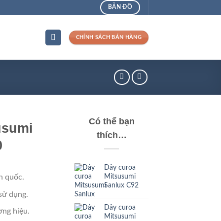
BẢN ĐỒ
CHÍNH SÁCH BÁN HÀNG
Có thể bạn
usumi
thích…
0
Dây curoa
Mitsusumi
n quốc.
Sanlux C92
sử dụng.
Dây curoa
ng hiệu.
Mitsusumi