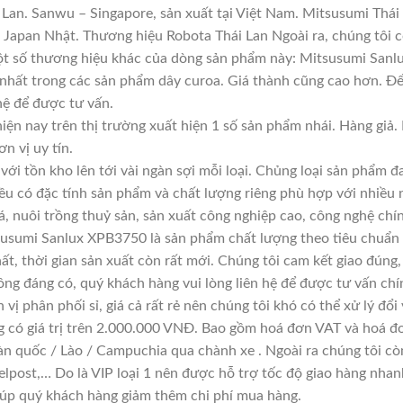
Lan. Sanwu – Singapore, sản xuất tại Việt Nam. Mitsusumi Thái
apan Nhật. Thương hiệu Robota Thái Lan Ngoài ra, chúng tôi cò
Một số thương hiệu khác của dòng sản phẩm này: Mitsusumi Sanl
 nhất trong các sản phẩm dây curoa. Giá thành cũng cao hơn. Đ
 hệ để được tư vấn.
iện nay trên thị trường xuất hiện 1 số sản phẩm nhái. Hàng gi
ơn vị uy tín.
với tồn kho lên tới vài ngàn sợi mỗi loại. Chủng loại sản phẩm 
đều có đặc tính sản phẩm và chất lượng riêng phù hợp với nhiều 
á, nuôi trồng thuỷ sản, sản xuất công nghiệp cao, công nghệ chí
susumi Sanlux XPB3750 là sản phẩm chất lượng theo tiêu chuẩn 
ất, thời gian sản xuất còn rất mới. Chúng tôi cam kết giao đúng,
ông đáng có, quý khách hàng vui lòng liên hệ để được tư vấn chí
vị phân phối sỉ, giá cả rất rẻ nên chúng tôi khó có thể xử lý đổi
g có giá trị trên 2.000.000 VNĐ. Bao gồm hoá đơn VAT và hoá đơ
àn quốc / Lào / Campuchia qua chành xe . Ngoài ra chúng tôi cò
lpost,… Do là VIP loại 1 nên được hỗ trợ tốc độ giao hàng nha
giúp quý khách hàng giảm thêm chi phí mua hàng.