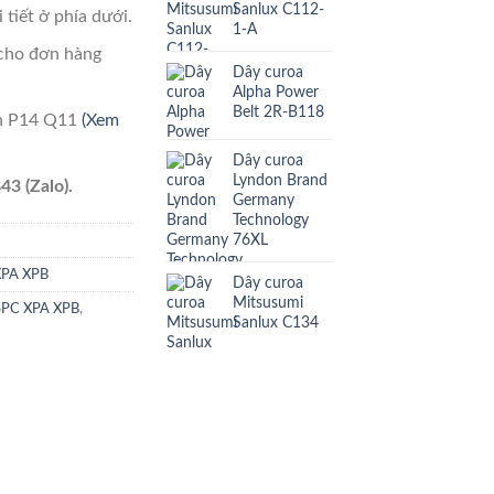
Sanlux C112-
 tiết ở phía dưới.
1-A
cho đơn hàng
Dây curoa
Alpha Power
Belt 2R-B118
ên P14 Q11
(Xem
Dây curoa
Lyndon Brand
43 (Zalo).
Germany
Technology
76XL
XPA XPB
Dây curoa
Mitsusumi
SPC XPA XPB
,
Sanlux C134