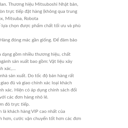
 lan. Thương hiệu Mitsuboshi Nhật bản,
n trực tiếp đặt hàng (không qua trung
ux, Mitsuba, Robota
ể lựa chọn được phẩm chất tối ưu và phù
ả. Hàng đóng mác gần giống. Để đảm bảo
đa dạng gồm nhiều thương hiệu, chất
ngành sản xuất bao gồm: Vật liệu xây
nh xác,…
nhà sản xuất. Do tốc độ bán hàng rất
 giao đủ và giao chính xác loại khách
nh xác. Hiện có áp dụng chính sách đổi
 với các đơn hàng nhỏ lẻ.
n đỏ trực tiếp.
n là khách hàng VIP cao nhất của
nh hơn, cước vận chuyển tốt hơn các đơn