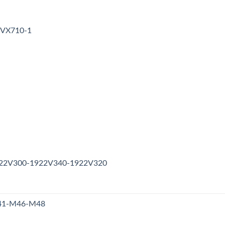
3VX710-1
1922V300-1922V340-1922V320
M41-M46-M48