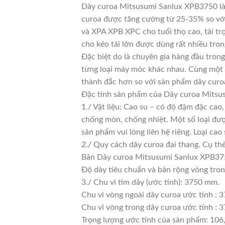
Dây curoa Mitsusumi Sanlux XPB3750 là 
curoa được tăng cường từ 25-35% so với 
và XPA XPB XPC cho tuổi thọ cao, tải tr
cho kéo tải lớn được dùng rất nhiều tro
Đặc biệt do là chuyên gia hàng đầu trong
từng loại máy móc khác nhau. Cùng một l
thành đắc hơn so với sản phẩm dây curoa
Đặc tính sản phẩm của Dây curoa Mits
1./ Vật liệu: Cao su – có độ đậm đặc cao
chống mòn, chống nhiệt. Một số loại đượ
sản phẩm vui lòng liên hệ riêng. Loại c
2./ Quy cách dây curoa đai thang. Cụ th
Bản Dây curoa Mitsusumi Sanlux XPB375
Độ dày tiêu chuẩn và bản rộng vòng tro
3./ Chu vi tim dây (ước tính): 3750 mm.
Chu vi vòng ngoài dây curoa ước tính : 
Chu vi vòng trong dây curoa ước tính : 3
Trọng lượng ước tính của sản phẩm: 1