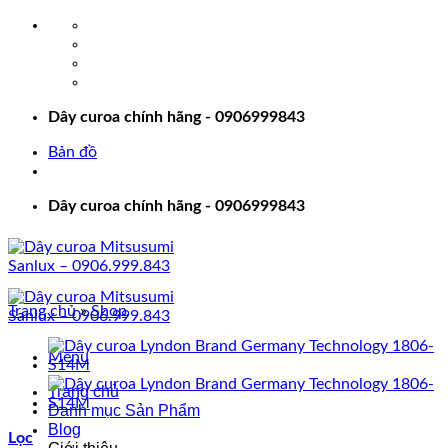
Bỏ
qua
nội
dung
Dây curoa chính hãng - 0906999843
Bản đồ
Dây curoa chính hãng - 0906999843
Trang chủ
»
Shop
Menu
Trang chủ
Danh mục Sản Phẩm
Blog
Lọc