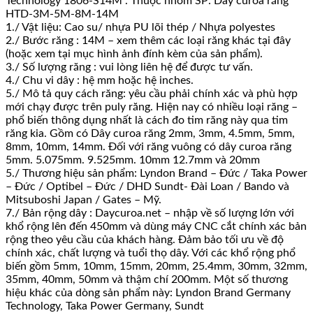
Technology 1806-S14M . Thuộc nhóm SP: Dây curoa răng
HTD-3M-5M-8M-14M
1./ Vật liệu: Cao su/ nhựa PU lõi thép / Nhựa polyestes
2./ Bước răng : 14M – xem thêm các loại răng khác tại đây
(hoặc xem tại mục hình ảnh đính kèm của sản phẩm).
3./ Số lượng răng : vui lòng liên hệ để được tư vấn.
4./ Chu vi dây : hệ mm hoặc hệ inches.
5./ Mô tả quy cách răng: yêu cầu phải chính xác và phù hợp
mới chạy được trên puly răng. Hiện nay có nhiều loại răng –
phổ biến thông dụng nhất là cách đo tim răng này qua tim
răng kia. Gồm có Dây curoa răng 2mm, 3mm, 4.5mm, 5mm,
8mm, 10mm, 14mm. Đối với răng vuông có dây curoa răng
5mm. 5.075mm. 9.525mm. 10mm 12.7mm và 20mm
5./ Thương hiệu sản phẩm: Lyndon Brand – Đức / Taka Power
– Đức / Optibel – Đức / DHD Sundt- Đài Loan / Bando và
Mitsuboshi Japan / Gates – Mỹ.
7./ Bản rộng dây : Daycuroa.net – nhập về số lượng lớn với
khổ rộng lên đến 450mm và dùng máy CNC cắt chính xác bản
rộng theo yêu cầu của khách hàng. Đảm bảo tối ưu về độ
chính xác, chất lượng và tuổi thọ dây. Với các khổ rộng phổ
biến gồm 5mm, 10mm, 15mm, 20mm, 25.4mm, 30mm, 32mm,
35mm, 40mm, 50mm và thậm chí 200mm. Một số thương
hiệu khác của dòng sản phẩm này: Lyndon Brand Germany
Technology, Taka Power Germany, Sundt