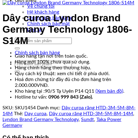
Giới thiệu
Về chúng tôi
Hệ khách hàng
Dây curoa Lyndon Brand
Chính sách bán hàng
Chính sách bảo mật
Germany Technology 1806-
Liên lạc
S14M
Tìm
kiếm:
Chính sách bán hàng
Giao hàng tận nơi trên toàn quốc.
Hàng mới 100% chưa qua sử dụng.
Tìm
Hàng chính hãng theo thương hiệu.
kiếm:
Quy cách kỹ thuật: xem chi tiết ở phía dưới.
Hoá đơn chứng từ đầy đủ cho đơn hàng trên
2.000.000VNĐ.
Kho hàng tại :90/5 Tạ Uyên P14 Q11
(Xem bản đồ)
.
Hotline tư vấn:
0906 999 843 (Zalo).
SKU:
SKU1454
Danh mục:
Dây curoa răng HTD-3M-5M-8M-
14M
Thẻ:
Day curoa
,
Dây curoa răng HTD-3M-5M-8M-14M
,
Lyndon Brand Germany Technology
,
Sundt
,
Taka Power
Germany
Có thể bạn thích…