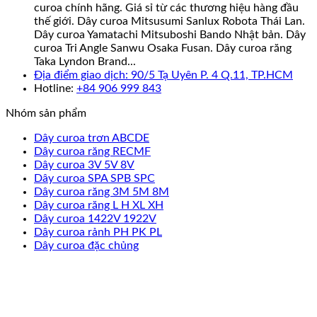
curoa chính hãng. Giá sỉ từ các thương hiệu hàng đầu
thế giới. Dây curoa Mitsusumi Sanlux Robota Thái Lan.
Dây curoa Yamatachi Mitsuboshi Bando Nhật bản. Dây
curoa Tri Angle Sanwu Osaka Fusan. Dây curoa răng
Taka Lyndon Brand...
Địa điểm giao dịch: 90/5 Tạ Uyên P. 4 Q.11, TP.HCM
Hotline:
+84 906 999 843
Nhóm sản phẩm
Dây curoa trơn ABCDE
Dây curoa răng RECMF
Dây curoa 3V 5V 8V
Dây curoa SPA SPB SPC
Dây curoa răng 3M 5M 8M
Dây curoa răng L H XL XH
Dây curoa 1422V 1922V
Dây curoa rảnh PH PK PL
Dây curoa đặc chủng