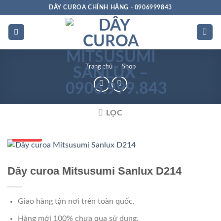
Bỏ
DÂY CUROA CHÍNH HÃNG - 0906999843
qua
nội
dung
Trang chủ
»
Shop
LỌC
Số 1 VN
Dây curoa Mitsusumi Sanlux D214
Giao hàng tận nơi trên toàn quốc.
Hàng mới 100% chưa qua sử dụng.