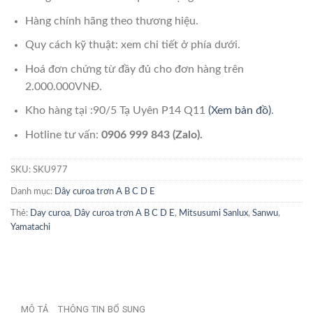
Hàng chính hãng theo thương hiệu.
Quy cách kỹ thuật: xem chi tiết ở phía dưới.
Hoá đơn chứng từ đầy đủ cho đơn hàng trên
2.000.000VNĐ.
Kho hàng tại :90/5 Tạ Uyên P14 Q11
(Xem bản đồ)
.
Hotline tư vấn:
0906 999 843 (Zalo).
SKU:
SKU977
Danh mục:
Dây curoa trơn A B C D E
Thẻ:
Day curoa
,
Dây curoa trơn A B C D E
,
Mitsusumi Sanlux
,
Sanwu
,
Yamatachi
MÔ TẢ
THÔNG TIN BỔ SUNG