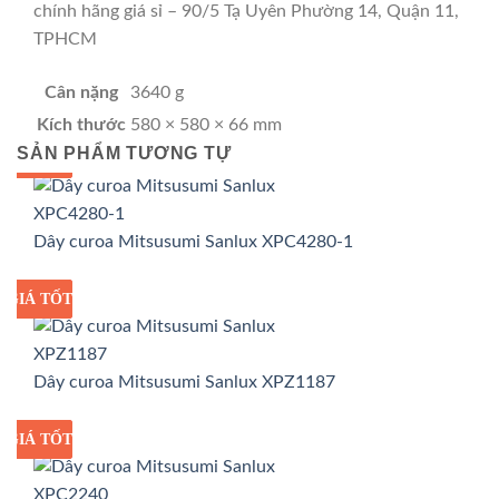
chính hãng giá sỉ – 90/5 Tạ Uyên Phường 14, Quận 11,
TPHCM
Cân nặng
3640 g
Kích thước
580 × 580 × 66 mm
SẢN PHẨM TƯƠNG TỰ
GIÁ TỐT
GIÁ SỈ
Dây curoa Mitsusumi Sanlux XPC4280-1
GIÁ TỐT
GIÁ SỈ
Dây curoa Mitsusumi Sanlux XPZ1187
GIÁ TỐT
GIÁ SỈ