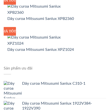
GIÁ TỐT
GIÁ SỈ
Dây curoa Mitsusumi Sanlux XPB2360
GIÁ TỐT
GIÁ SỈ
Dây curoa Mitsusumi Sanlux XPZ1024
Sản phẩm ưu đãi
Dây curoa Mitsusumi Sanlux C310-1
Dây curoa Mitsusumi Sanlux 1922V384-
1922V390