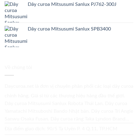
Dây curoa Mitsusumi Sanlux PJ762-300J
Dây curoa Mitsusumi Sanlux SPB3400
Về chúng tôi
Daycuroa.net
là đơn vị chuyên phân phối các loại dây curoa
chính hãng. Giá sỉ từ các thương hiệu hàng đầu thế giới.
Dây curoa Mitsusumi Sanlux Robota Thái Lan. Dây curoa
Yamatachi Mitsuboshi Bando Nhật bản. Dây curoa Tri Angle
Sanwu Osaka Fusan. Dây curoa răng Taka Lyndon Brand...
Địa điểm giao dịch: 90/5 Tạ Uyên P. 4 Q.11, TP.HCM