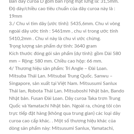
Bản dây curoa D gồm bản rộng mặt lưng là: 31,5mm.
Độ dày/chiều cao tiêu chuẩn của dây curoa này là :
19mm
3./ Chu vi tim dây (ước tính): 5435,6mm. Chu vi vòng
ngoài dây ước tính : 5461mm , chu vi trong ước tính
5410,2mm . Chu vi này là chu vi ước chừng.
Trọng lượng sản phẩm dự tính: 3640 gram
Kích thước đóng gói sản phẩm (dự tính): gồm Dài 580
mm – Rộng: 580 mm. Chiều cao hộp: 66 mm.
4/ Thương hiệu sản phẩm: Tri Angle – Đài Loan.
Mitsuba Thái Lan. Mitsubai Trung Quốc. Sanwu –
Singapore, sản xuất tại Việt Nam. Mitsusumi Sanlux
Thái lan, Robota Thái Lan. Mitsuboshi Nhật bản, Bando
Nhật bản. Fusan Đài Loan. Dây curoa Taka trơn Trung
Quốc và Yamatachi Nhật bản. Ngoài ra, chúng tôi còn
trực tiếp đặt hàng (không qua trung gian) các loại dây
curoa cao cấp khác. . Một số thương hiệu khác của
dòng sản phẩm này: Mitsusumi Sanlux, Yamatachi,