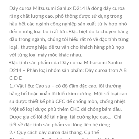
Dây curoa Mitsusumi Sanlux D214 là dòng dây curoa
răng chất lượng cao, phổ thông được sử dụng trong
hầu hết các ngành công nghiệp sản xuất từ ly hợp nhỏ
đến những loại buli rất lớn. Đặc biệt do là chuyên hàng
đầu trong ngành, chúng tôi hiểu rất rõ về đặc tính từng
loại , thương hiệu để tư vấn cho khách hàng phù hợp
với từng loại máy móc khác nhau.
Đặc tính sản phẩm của Dây curoa Mitsusumi Sanlux
D214 – Phân loại nhóm sản phẩm: Dây curoa trơn A B
C D E
1./ Vật liệu: Cao su – có độ đậm đặc cao, lõi thường
bằng bố hoặc xoắn lõi kiểu kim cương. Một số loại cao
su được thiết kế phủ CFC để chống mòn, chống nhiệt.
Một số loại được phủ thêm CKC để chống bám dầu.
Được gia cố lõi để tải nặng, tải cường lực cao,… Chi
tiết về đặc tính sản phẩm vui lòng liên hệ riêng.
2./ Quy cách dây curoa đai thang. Cụ thể