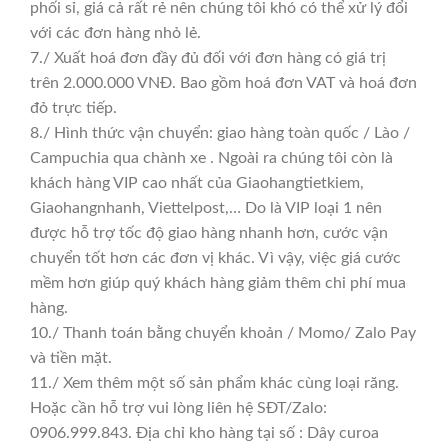
phối sỉ, giá cả rất rẻ nên chúng tôi khó có thể xử lý đổi
với các đơn hàng nhỏ lẻ.
7./ Xuất hoá đơn đầy đủ đối với đơn hàng có giá trị
trên 2.000.000 VNĐ. Bao gồm hoá đơn VAT và hoá đơn
đỏ trực tiếp.
8./ Hình thức vận chuyển: giao hàng toàn quốc / Lào /
Campuchia qua chành xe . Ngoài ra chúng tôi còn là
khách hàng VIP cao nhất của Giaohangtietkiem,
Giaohangnhanh, Viettelpost,… Do là VIP loại 1 nên
được hỗ trợ tốc độ giao hàng nhanh hơn, cước vận
chuyển tốt hơn các đơn vị khác. Vì vậy, việc giá cước
mềm hơn giúp quý khách hàng giảm thêm chi phí mua
hàng.
10./ Thanh toán bằng chuyển khoản / Momo/ Zalo Pay
và tiền mặt.
11./ Xem thêm một số sản phẩm khác cùng loại răng.
Hoặc cần hỗ trợ vui lòng liên hệ SĐT/Zalo:
0906.999.843. Địa chỉ kho hàng tại số : Dây curoa