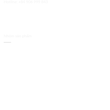
Hotline:
+84 906 999 843
Nhóm sản phẩm