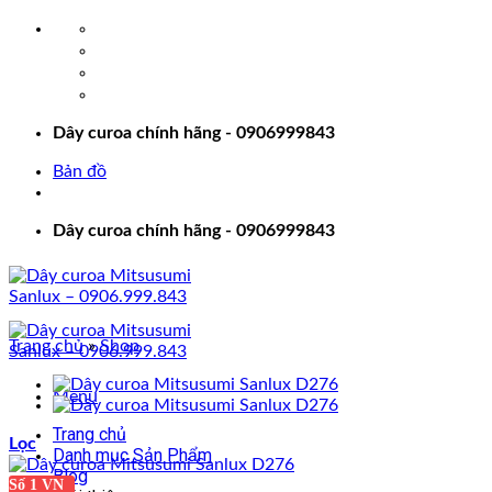
Bỏ
qua
nội
dung
Dây curoa chính hãng - 0906999843
Bản đồ
Dây curoa chính hãng - 0906999843
Trang chủ
»
Shop
Menu
Trang chủ
Lọc
Danh mục Sản Phẩm
Blog
Số 1 VN