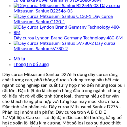
curoa Taka Power Germany STD-2080-S8M
Dây curoa
Mitsusumi Sanlux B22546-03
Dây curoa
Mitsusumi Sanlux C130-1
Dây curoa Lyndon Brand Germany Technology 480-8M
Dây curoa
Mitsusumi Sanlux 5V780-2
Mô tả
Thông tin bổ sung
Dây curoa Mitsusumi Sanlux D276 là dòng dây curoa răng
chất lượng cao, phổ thông được sử dụng trong hầu hết các
ngành công nghiệp sản xuất từ ly hợp nhỏ đến những loại buli
rất lớn. Đặc biệt do là chuyên hàng đầu trong ngành, chúng
tôi hiểu rất rõ về đặc tính từng loại , thương hiệu để tư vấn
cho khách hàng phù hợp với từng loại máy móc khác nhau.
Đặc tính sản phẩm của Dây curoa Mitsusumi Sanlux D276 –
Phân loại nhóm sản phẩm: Dây curoa trơn A B C D E
1./ Vật liệu: Cao su – có độ đậm đặc cao, lõi thường bằng bố
hoặc xoắn lõi kiểu kim cương. Một số loại cao su được thiết