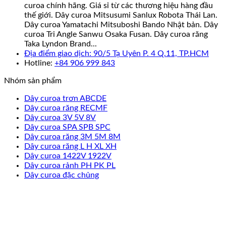
curoa chính hãng. Giá sỉ từ các thương hiệu hàng đầu
thế giới. Dây curoa Mitsusumi Sanlux Robota Thái Lan.
Dây curoa Yamatachi Mitsuboshi Bando Nhật bản. Dây
curoa Tri Angle Sanwu Osaka Fusan. Dây curoa răng
Taka Lyndon Brand...
Địa điểm giao dịch: 90/5 Tạ Uyên P. 4 Q.11, TP.HCM
Hotline:
+84 906 999 843
Nhóm sản phẩm
Dây curoa trơn ABCDE
Dây curoa răng RECMF
Dây curoa 3V 5V 8V
Dây curoa SPA SPB SPC
Dây curoa răng 3M 5M 8M
Dây curoa răng L H XL XH
Dây curoa 1422V 1922V
Dây curoa rảnh PH PK PL
Dây curoa đặc chủng