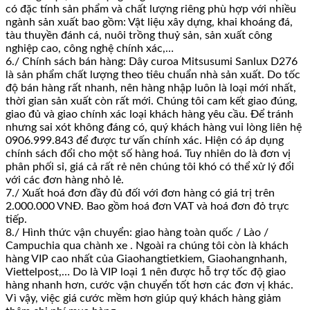
có đặc tính sản phẩm và chất lượng riêng phù hợp với nhiều
ngành sản xuất bao gồm: Vật liệu xây dựng, khai khoáng đá,
tàu thuyền đánh cá, nuôi trồng thuỷ sản, sản xuất công
nghiệp cao, công nghệ chính xác,…
6./ Chính sách bán hàng: Dây curoa Mitsusumi Sanlux D276
là sản phẩm chất lượng theo tiêu chuẩn nhà sản xuất. Do tốc
độ bán hàng rất nhanh, nên hàng nhập luôn là loại mới nhất,
thời gian sản xuất còn rất mới. Chúng tôi cam kết giao đúng,
giao đủ và giao chính xác loại khách hàng yêu cầu. Để tránh
nhưng sai xót không đáng có, quý khách hàng vui lòng liên hệ
0906.999.843 để được tư vấn chính xác. Hiện có áp dụng
chính sách đổi cho một số hàng hoá. Tuy nhiên do là đơn vị
phân phối sỉ, giá cả rất rẻ nên chúng tôi khó có thể xử lý đổi
với các đơn hàng nhỏ lẻ.
7./ Xuất hoá đơn đầy đủ đối với đơn hàng có giá trị trên
2.000.000 VNĐ. Bao gồm hoá đơn VAT và hoá đơn đỏ trực
tiếp.
8./ Hình thức vận chuyển: giao hàng toàn quốc / Lào /
Campuchia qua chành xe . Ngoài ra chúng tôi còn là khách
hàng VIP cao nhất của Giaohangtietkiem, Giaohangnhanh,
Viettelpost,… Do là VIP loại 1 nên được hỗ trợ tốc độ giao
hàng nhanh hơn, cước vận chuyển tốt hơn các đơn vị khác.
Vì vậy, việc giá cước mềm hơn giúp quý khách hàng giảm