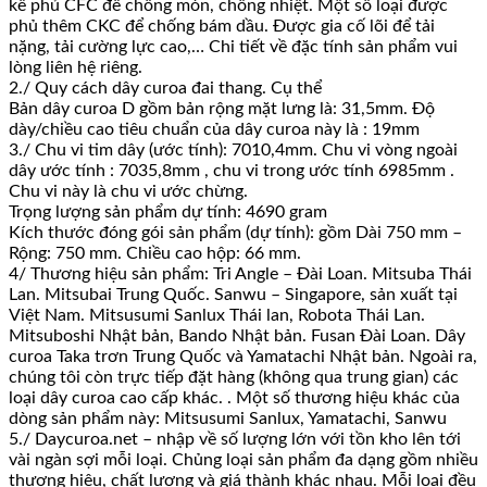
kế phủ CFC để chống mòn, chống nhiệt. Một số loại được
phủ thêm CKC để chống bám dầu. Được gia cố lõi để tải
nặng, tải cường lực cao,… Chi tiết về đặc tính sản phẩm vui
lòng liên hệ riêng.
2./ Quy cách dây curoa đai thang. Cụ thể
Bản dây curoa D gồm bản rộng mặt lưng là: 31,5mm. Độ
dày/chiều cao tiêu chuẩn của dây curoa này là : 19mm
3./ Chu vi tim dây (ước tính): 7010,4mm. Chu vi vòng ngoài
dây ước tính : 7035,8mm , chu vi trong ước tính 6985mm .
Chu vi này là chu vi ước chừng.
Trọng lượng sản phẩm dự tính: 4690 gram
Kích thước đóng gói sản phẩm (dự tính): gồm Dài 750 mm –
Rộng: 750 mm. Chiều cao hộp: 66 mm.
4/ Thương hiệu sản phẩm: Tri Angle – Đài Loan. Mitsuba Thái
Lan. Mitsubai Trung Quốc. Sanwu – Singapore, sản xuất tại
Việt Nam. Mitsusumi Sanlux Thái lan, Robota Thái Lan.
Mitsuboshi Nhật bản, Bando Nhật bản. Fusan Đài Loan. Dây
curoa Taka trơn Trung Quốc và Yamatachi Nhật bản. Ngoài ra,
chúng tôi còn trực tiếp đặt hàng (không qua trung gian) các
loại dây curoa cao cấp khác. . Một số thương hiệu khác của
dòng sản phẩm này: Mitsusumi Sanlux, Yamatachi, Sanwu
5./ Daycuroa.net – nhập về số lượng lớn với tồn kho lên tới
vài ngàn sợi mỗi loại. Chủng loại sản phẩm đa dạng gồm nhiều
thương hiệu, chất lượng và giá thành khác nhau. Mỗi loại đều