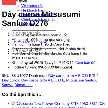
Giới thiệu
Về chúng tôi
Hệ khách hàng
Dây curoa Mitsusumi
Chính sách bán hàng
Chính sách bảo mật
Sanlux D276
Liên lạc
Tìm
Giao hàng tận nơi trên toàn quốc.
kiếm:
Hàng mới 100% chưa qua sử dụng.
Chính sách bán hàng
Hàng chính hãng theo thương hiệu.
Quy cách kỹ thuật: xem chi tiết ở phía dưới.
Tìm
Hoá đơn chứng từ đầy đủ cho đơn hàng trên
kiếm:
2.000.000VNĐ.
Kho hàng tại :90/5 Tạ Uyên P14 Q11
(Xem bản đồ)
.
Hotline tư vấn:
0906 999 843 (Zalo).
SKU:
SKU1027
Danh mục:
Dây curoa trơn A B C D E
Thẻ:
Day curoa
,
Dây curoa trơn A B C D E
,
Mitsusumi Sanlux
,
Sanwu
,
Yamatachi
Có thể bạn thích…
Dây