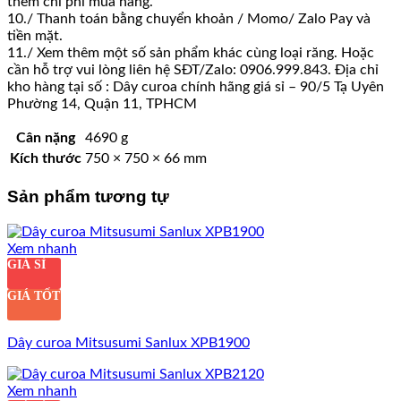
thêm chi phí mua hàng.
10./ Thanh toán bằng chuyển khoản / Momo/ Zalo Pay và
tiền mặt.
11./ Xem thêm một số sản phẩm khác cùng loại răng. Hoặc
cần hỗ trợ vui lòng liên hệ SĐT/Zalo: 0906.999.843. Địa chỉ
kho hàng tại số : Dây curoa chính hãng giá sỉ – 90/5 Tạ Uyên
Phường 14, Quận 11, TPHCM
Cân nặng
4690 g
Kích thước
750 × 750 × 66 mm
Sản phẩm tương tự
Xem nhanh
GIÁ SỈ
GIÁ TỐT
Dây curoa Mitsusumi Sanlux XPB1900
Xem nhanh