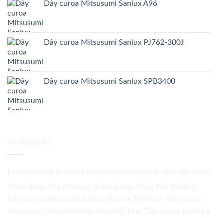
Dây curoa Mitsusumi Sanlux A96
Dây curoa Mitsusumi Sanlux PJ762-300J
Dây curoa Mitsusumi Sanlux SPB3400
Về chúng tôi
Daycuroa.net
là đơn vị chuyên phân phối các loại dây curoa
chính hãng. Giá sỉ từ các thương hiệu hàng đầu thế giới.
Dây curoa Mitsusumi Sanlux Robota Thái Lan. Dây curoa
Yamatachi Mitsuboshi Bando Nhật bản. Dây curoa Tri Angle