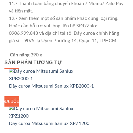
11./ Thanh toán bằng chuyển khoản / Momo/ Zalo Pay
và tiền mặt.
12./ Xem thêm một số sản phẩm khác cùng loại răng.
Hoặc cần hỗ trợ vui lòng liên hệ SĐT/Zalo:
0906.999.843 và địa chỉ tại số :Dây curoa chính hãng
giá sỉ – 90/5 Tạ Uyên Phường 14, Quận 11, TPHCM
Cân nặng
390 g
SẢN PHẨM TƯƠNG TỰ
GIÁ TỐT
GIÁ SỈ
Dây curoa Mitsusumi Sanlux XPB2000-1
GIÁ TỐT
GIÁ SỈ
Dây curoa Mitsusumi Sanlux XPZ1200