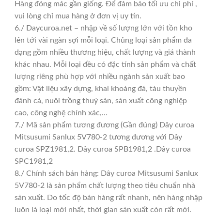
Hàng đóng mác gần giống. Để đảm bảo tối ưu chi phí ,
vui lòng chỉ mua hàng ở đơn vị uy tín.
6./ Daycuroa.net – nhập về số lượng lớn với tồn kho
lên tới vài ngàn sợi mỗi loại. Chủng loại sản phẩm đa
dạng gồm nhiều thương hiệu, chất lượng và giá thành
khác nhau. Mỗi loại đều có đặc tính sản phẩm và chất
lượng riêng phù hợp với nhiều ngành sản xuất bao
gồm: Vật liệu xây dựng, khai khoáng đá, tàu thuyền
đánh cá, nuôi trồng thuỷ sản, sản xuất công nghiệp
cao, công nghệ chính xác,…
7./ Mã sản phẩm tương đương (Gần đúng) Dây curoa
Mitsusumi Sanlux 5V780-2 tương đương với Dây
curoa SPZ1981,2. Dây curoa SPB1981,2 .Dây curoa
SPC1981,2
8./ Chính sách bán hàng: Dây curoa Mitsusumi Sanlux
5V780-2 là sản phẩm chất lượng theo tiêu chuẩn nhà
sản xuất. Do tốc độ bán hàng rất nhanh, nên hàng nhập
luôn là loại mới nhất, thời gian sản xuất còn rất mới.