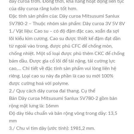
dây curoa trơn. Đồng thời, khả năng hoạt động liên tục
của dây curoa răng luôn tốt hơn.
Đặc tính sản phẩm của: Dây curoa Mitsusumi Sanlux
5V780-2 – Thuộc nhóm sản phẩm: Dây curoa 3V 5V 8V
1./ Vật liệu: Cao su – có độ đậm đặc cao, xoắn đa sợi
lõi kiểu kim cương. Cao su được thiết kế đậm đạt dần
từ ngoài vào trong, được phủ CFC để chống mòn,
chống nhiệt. Một số loại được phủ thêm CKC để chống
bám dầu. Được gia cố lõi để tải nặng, tải cường lực
cao,… Chi tiết về đặc tính sản phẩm vui lòng liên hệ
riêng. Loại cao su này đa phần là cao su mới 100%
được cường hoá với polyme.
2./ Quy cách dây curoa đai thang. Cụ thể
Bản Dây curoa Mitsusumi Sanlux 5V780-2 gồm bản
rộng mặt lưng là: 16mm
Độ dày tiêu chuẩn và bản rộng vòng trong dây: 13,5
mm
3./ Chu vi tim dây (ước tính): 1981,2 mm.