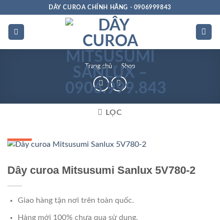
Bỏ
DÂY CUROA CHÍNH HÃNG - 0906999843
qua
nội
dung
Trang chủ
»
Shop
LỌC
GIÁ TỐT
Dây curoa Mitsusumi Sanlux 5V780-2
Giao hàng tận nơi trên toàn quốc.
Hàng mới 100% chưa qua sử dụng.