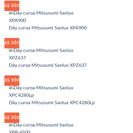
GIÁ TỐT
GIÁ SỈ
Dây curoa Mitsusumi Sanlux XPA900
GIÁ TỐT
GIÁ SỈ
Dây curoa Mitsusumi Sanlux XPZ637
GIÁ TỐT
GIÁ SỈ
Dây curoa Mitsusumi Sanlux XPC4280Lp
GIÁ TỐT
GIÁ SỈ