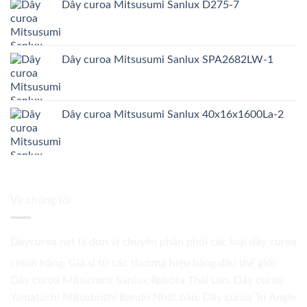
Dây curoa Mitsusumi Sanlux D275-7
Dây curoa Mitsusumi Sanlux SPA2682LW-1
Dây curoa Mitsusumi Sanlux 40x16x1600La-2
Về chúng tôi
Daycuroa.net
là đơn vị chuyên phân phối các loại dây curoa
chính hãng. Giá sỉ từ các thương hiệu hàng đầu thế giới.
Dây curoa Mitsusumi Sanlux Robota Thái Lan. Dây curoa
Yamatachi Mitsuboshi Bando Nhật bản. Dây curoa Tri Angle