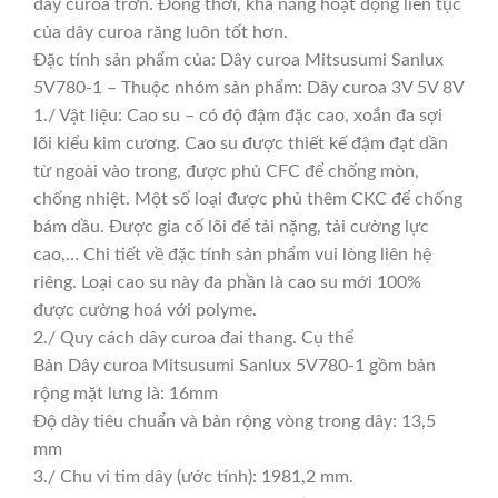
dây curoa trơn. Đồng thời, khả năng hoạt động liên tục
của dây curoa răng luôn tốt hơn.
Đặc tính sản phẩm của: Dây curoa Mitsusumi Sanlux
5V780-1 – Thuộc nhóm sản phẩm: Dây curoa 3V 5V 8V
1./ Vật liệu: Cao su – có độ đậm đặc cao, xoắn đa sợi
lõi kiểu kim cương. Cao su được thiết kế đậm đạt dần
từ ngoài vào trong, được phủ CFC để chống mòn,
chống nhiệt. Một số loại được phủ thêm CKC để chống
bám dầu. Được gia cố lõi để tải nặng, tải cường lực
cao,… Chi tiết về đặc tính sản phẩm vui lòng liên hệ
riêng. Loại cao su này đa phần là cao su mới 100%
được cường hoá với polyme.
2./ Quy cách dây curoa đai thang. Cụ thể
Bản Dây curoa Mitsusumi Sanlux 5V780-1 gồm bản
rộng mặt lưng là: 16mm
Độ dày tiêu chuẩn và bản rộng vòng trong dây: 13,5
mm
3./ Chu vi tim dây (ước tính): 1981,2 mm.