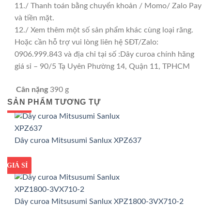
11./ Thanh toán bằng chuyển khoản / Momo/ Zalo Pay
và tiền mặt.
12./ Xem thêm một số sản phẩm khác cùng loại răng.
Hoặc cần hỗ trợ vui lòng liên hệ SĐT/Zalo:
0906.999.843 và địa chỉ tại số :Dây curoa chính hãng
giá sỉ – 90/5 Tạ Uyên Phường 14, Quận 11, TPHCM
Cân nặng
390 g
SẢN PHẨM TƯƠNG TỰ
GIÁ TỐT
GIÁ SỈ
Dây curoa Mitsusumi Sanlux XPZ637
GIÁ TỐT
GIÁ SỈ
Dây curoa Mitsusumi Sanlux XPZ1800-3VX710-2