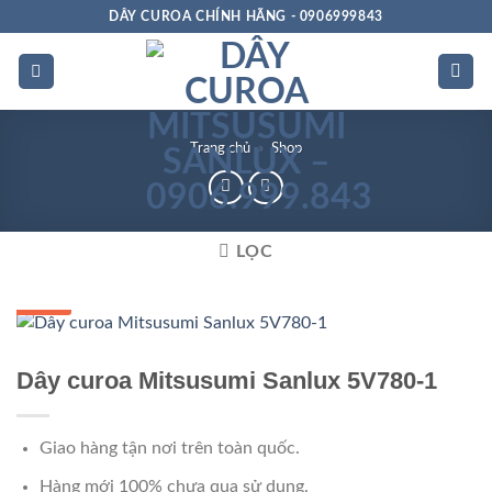
Bỏ
DÂY CUROA CHÍNH HÃNG - 0906999843
qua
nội
dung
Trang chủ
»
Shop
LỌC
GIÁ TỐT
Dây curoa Mitsusumi Sanlux 5V780-1
Giao hàng tận nơi trên toàn quốc.
Hàng mới 100% chưa qua sử dụng.