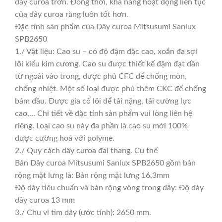
dây curoa trơn. Đồng thời, khả năng hoạt động liên tục
của dây curoa răng luôn tốt hơn.
Đặc tính sản phẩm của Dây curoa Mitsusumi Sanlux
SPB2650
1./ Vật liệu: Cao su – có độ đậm đặc cao, xoắn đa sợi
lõi kiểu kim cương. Cao su được thiết kế đậm đạt dần
từ ngoài vào trong, được phủ CFC để chống mòn,
chống nhiệt. Một số loại được phủ thêm CKC để chống
bám dầu. Được gia cố lõi để tải nặng, tải cường lực
cao,… Chi tiết về đặc tính sản phẩm vui lòng liên hệ
riêng. Loại cao su này đa phần là cao su mới 100%
được cường hoá với polyme.
2./ Quy cách dây curoa đai thang. Cụ thể
Bản Dây curoa Mitsusumi Sanlux SPB2650 gồm bản
rộng mặt lưng là: Bản rộng mặt lưng 16,3mm
Độ dày tiêu chuẩn và bản rộng vòng trong dây: Độ dày
dây curoa 13 mm
3./ Chu vi tim dây (ước tính): 2650 mm.