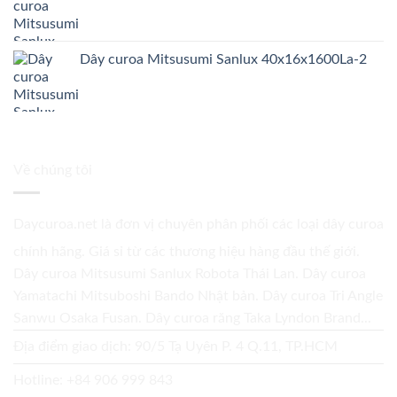
Dây curoa Mitsusumi Sanlux 40x16x1600La-2
Về chúng tôi
Daycuroa.net
là đơn vị chuyên phân phối các loại dây curoa
chính hãng. Giá sỉ từ các thương hiệu hàng đầu thế giới.
Dây curoa Mitsusumi Sanlux Robota Thái Lan. Dây curoa
Yamatachi Mitsuboshi Bando Nhật bản. Dây curoa Tri Angle
Sanwu Osaka Fusan. Dây curoa răng Taka Lyndon Brand...
Địa điểm giao dịch: 90/5 Tạ Uyên P. 4 Q.11, TP.HCM
Hotline:
+84 906 999 843