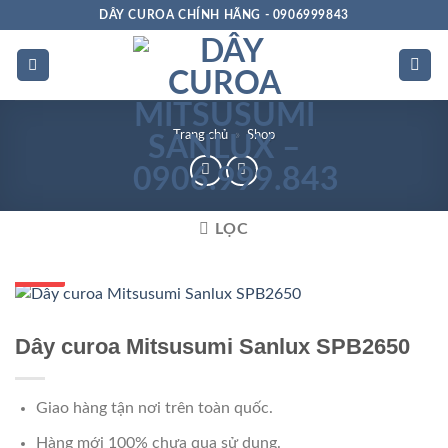
Bỏ
DÂY CUROA CHÍNH HÃNG - 0906999843
qua
nội
dung
Trang chủ
»
Shop
LỌC
GIÁ TỐT
GIÁ SỈ
Dây curoa Mitsusumi Sanlux SPB2650
Giao hàng tận nơi trên toàn quốc.
Hàng mới 100% chưa qua sử dụng.