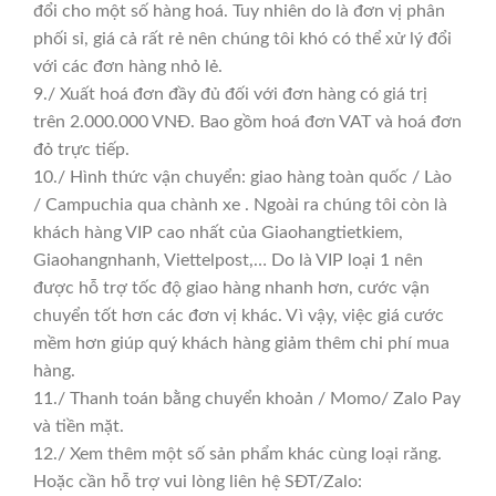
đổi cho một số hàng hoá. Tuy nhiên do là đơn vị phân
phối sỉ, giá cả rất rẻ nên chúng tôi khó có thể xử lý đổi
với các đơn hàng nhỏ lẻ.
9./ Xuất hoá đơn đầy đủ đối với đơn hàng có giá trị
trên 2.000.000 VNĐ. Bao gồm hoá đơn VAT và hoá đơn
đỏ trực tiếp.
10./ Hình thức vận chuyển: giao hàng toàn quốc / Lào
/ Campuchia qua chành xe . Ngoài ra chúng tôi còn là
khách hàng VIP cao nhất của Giaohangtietkiem,
Giaohangnhanh, Viettelpost,… Do là VIP loại 1 nên
được hỗ trợ tốc độ giao hàng nhanh hơn, cước vận
chuyển tốt hơn các đơn vị khác. Vì vậy, việc giá cước
mềm hơn giúp quý khách hàng giảm thêm chi phí mua
hàng.
11./ Thanh toán bằng chuyển khoản / Momo/ Zalo Pay
và tiền mặt.
12./ Xem thêm một số sản phẩm khác cùng loại răng.
Hoặc cần hỗ trợ vui lòng liên hệ SĐT/Zalo: