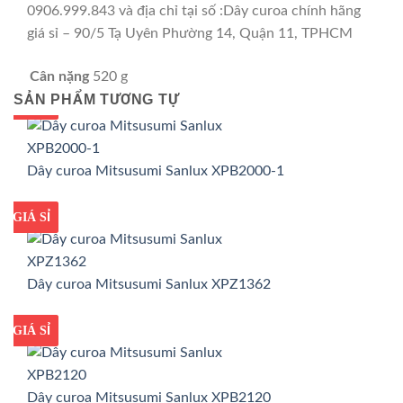
0906.999.843 và địa chỉ tại số :Dây curoa chính hãng
giá sỉ – 90/5 Tạ Uyên Phường 14, Quận 11, TPHCM
Cân nặng
520 g
SẢN PHẨM TƯƠNG TỰ
GIÁ TỐT
GIÁ SỈ
Dây curoa Mitsusumi Sanlux XPB2000-1
GIÁ TỐT
GIÁ SỈ
Dây curoa Mitsusumi Sanlux XPZ1362
GIÁ TỐT
GIÁ SỈ
Dây curoa Mitsusumi Sanlux XPB2120