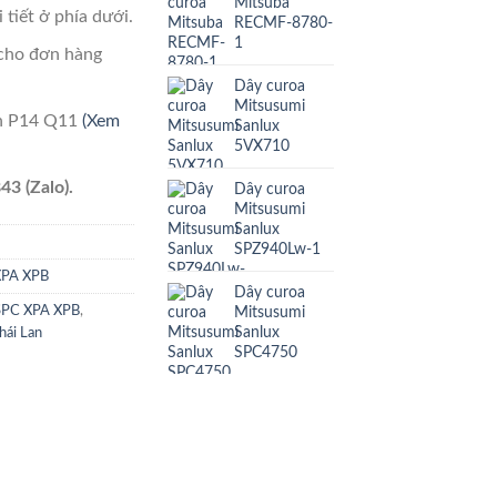
Mitsuba
 tiết ở phía dưới.
RECMF-8780-
1
cho đơn hàng
Dây curoa
Mitsusumi
ên P14 Q11
(Xem
Sanlux
5VX710
43 (Zalo).
Dây curoa
Mitsusumi
Sanlux
SPZ940Lw-1
XPA XPB
Dây curoa
Mitsusumi
SPC XPA XPB
,
Sanlux
hái Lan
SPC4750