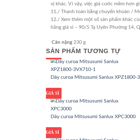
vị khác. Vì vậy, việc giá cước mềm hơn 
11./ Thanh toán bằng chuyển khoản / Mo
12./ Xem thêm một số sản phẩm khác cùng 
hãng giá sỉ – 90/5 Tạ Uyên Phường 14,
Cân nặng
230 g
SẢN PHẨM TƯƠNG TỰ
GIÁ TỐT
GIÁ SỈ
Dây curoa Mitsusumi Sanlux XPZ1800-
GIÁ TỐT
GIÁ SỈ
Dây curoa Mitsusumi Sanlux XPC3000
GIÁ TỐT
GIÁ SỈ