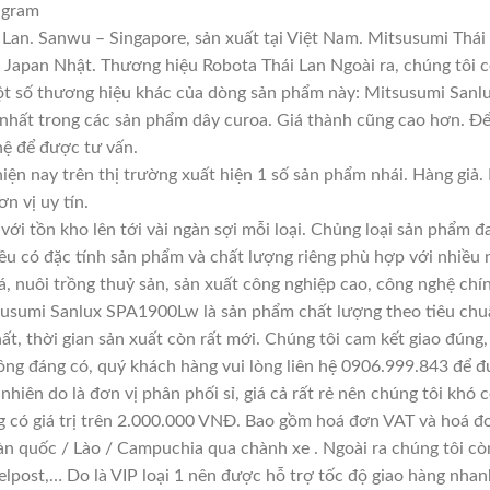
 gram
Lan. Sanwu – Singapore, sản xuất tại Việt Nam. Mitsusumi Thái
apan Nhật. Thương hiệu Robota Thái Lan Ngoài ra, chúng tôi cò
Một số thương hiệu khác của dòng sản phẩm này: Mitsusumi Sanl
 nhất trong các sản phẩm dây curoa. Giá thành cũng cao hơn. Đ
 hệ để được tư vấn.
iện nay trên thị trường xuất hiện 1 số sản phẩm nhái. Hàng gi
ơn vị uy tín.
với tồn kho lên tới vài ngàn sợi mỗi loại. Chủng loại sản phẩm 
đều có đặc tính sản phẩm và chất lượng riêng phù hợp với nhiều 
á, nuôi trồng thuỷ sản, sản xuất công nghiệp cao, công nghệ chí
susumi Sanlux SPA1900Lw là sản phẩm chất lượng theo tiêu chuẩ
ất, thời gian sản xuất còn rất mới. Chúng tôi cam kết giao đúng,
ông đáng có, quý khách hàng vui lòng liên hệ 0906.999.843 để đ
hiên do là đơn vị phân phối sỉ, giá cả rất rẻ nên chúng tôi khó c
g có giá trị trên 2.000.000 VNĐ. Bao gồm hoá đơn VAT và hoá đơ
àn quốc / Lào / Campuchia qua chành xe . Ngoài ra chúng tôi cò
lpost,… Do là VIP loại 1 nên được hỗ trợ tốc độ giao hàng nha