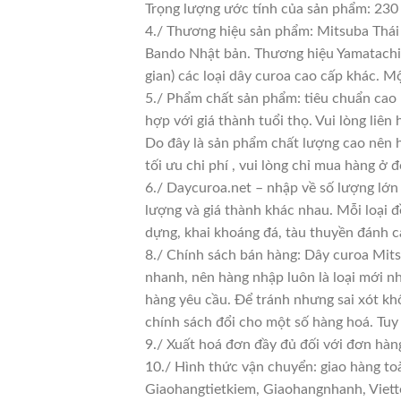
Trọng lượng ước tính của sản phẩm: 230
4./ Thương hiệu sản phẩm: Mitsuba Thái 
Bando Nhật bản. Thương hiệu Yamatachi J
gian) các loại dây curoa cao cấp khác. 
5./ Phẩm chất sản phẩm: tiêu chuẩn cao
hợp với giá thành tuổi thọ. Vui lòng liên
Do đây là sản phẩm chất lượng cao nên h
tối ưu chi phí , vui lòng chỉ mua hàng ở đ
6./ Daycuroa.net – nhập về số lượng lớn 
lượng và giá thành khác nhau. Mỗi loại 
dựng, khai khoáng đá, tàu thuyền đánh c
8./ Chính sách bán hàng: Dây curoa Mit
nhanh, nên hàng nhập luôn là loại mới nh
hàng yêu cầu. Để tránh nhưng sai xót kh
chính sách đổi cho một số hàng hoá. Tuy n
9./ Xuất hoá đơn đầy đủ đối với đơn hàn
10./ Hình thức vận chuyển: giao hàng to
Giaohangtietkiem, Giaohangnhanh, Viette