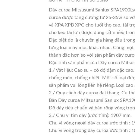
MÔ TẢ
THÔNG TIN BỔ SUNG
Dây curoa Mitsusumi Sanlux SPA1900Lw l
curoa được tăng cường từ 25-35% so với 
và XPA XPB XPC cho tuổi thọ cao, tải tr
cho kéo tải lớn được dùng rất nhiều tro
Đặc biệt do là chuyên gia hàng đầu trong
từng loại máy móc khác nhau. Cùng một l
thành đắc hơn so với sản phẩm dây curoa
Đặc tính sản phẩm của Dây curoa Mits
1./ Vật liệu: Cao su – có độ đậm đặc cao
chống mòn, chống nhiệt. Một số loại đượ
sản phẩm vui lòng liên hệ riêng. Loại c
2./ Quy cách dây curoa đai thang. Cụ th
Bản Dây curoa Mitsusumi Sanlux SPA190
Độ dày tiêu chuẩn và bản rộng vòng tro
3./ Chu vi tim dây (ước tính): 1907 mm.
Chu vi vòng ngoài dây curoa ước tính : 
Chu vi vòng trong dây curoa ước tính : 1