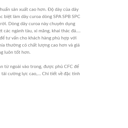
chuẩn sản xuất cao hơn. Độ dày của dây
đặc biệt làm dây curoa dòng SPA SPB SPC
 trời. Dòng dây curoa này chuyên dụng
t các ngành tàu, xi măng, khai thác đá….
u để tư vấn cho khách hàng phù hợp với
hía thường có chất lượng cao hơn và giá
g luôn tốt hơn.
dần từ ngoài vào trong, được phủ CFC để
ải cường lực cao,… Chi tiết về đặc tính