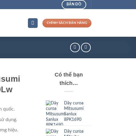
BẢN ĐỒ
CHÍNH SÁCH BÁN HÀNG
Có thể bạn
usumi
thích…
0Lw
Dây curoa
Mitsusumi
n quốc.
Sanlux
sử dụng.
8PK1690
ng hiệu.
Dây curoa