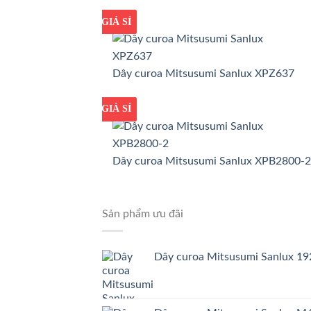
GIÁ TỐT
GIÁ SỈ
Dây curoa Mitsusumi Sanlux XPZ637
GIÁ TỐT
GIÁ SỈ
Dây curoa Mitsusumi Sanlux XPB2800-2
Sản phẩm ưu đãi
Dây curoa Mitsusumi Sanlux 