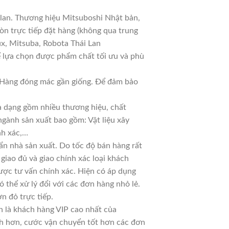
 lan. Thương hiệu Mitsuboshi Nhật bản,
n trực tiếp đặt hàng (không qua trung
ux, Mitsuba, Robota Thái Lan
ể lựa chọn được phẩm chất tối ưu và phù
ả. Hàng đóng mác gần giống. Để đảm bảo
đa dạng gồm nhiều thương hiệu, chất
ngành sản xuất bao gồm: Vật liệu xây
nh xác,…
n nhà sản xuất. Do tốc độ bán hàng rất
 giao đủ và giao chính xác loại khách
ược tư vấn chính xác. Hiện có áp dụng
ó thể xử lý đổi với các đơn hàng nhỏ lẻ.
n đỏ trực tiếp.
n là khách hàng VIP cao nhất của
nh hơn, cước vận chuyển tốt hơn các đơn