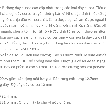
à dòng dây curoa cao cấp nhất trong các loại dây curoa. Tiêu 
các loại dây curoa truyền thống bản V. Nhờ đặc tính thiết kế 
ọng lớn, chịu dầu và hoá chất. Chịu được bụi và làm được ngoài
ng các ngành công nghiệp khai khoáng, công nghiệp nặng. Đặc biệ
 ngành, chúng tôi hiểu rất rõ về đặc tính từng loại , thương hiệ
oại quy cách, sản phẩm dây curoa răng – còn gọi là dây curoa k
 trơn. Đồng thời, khả năng hoạt động liên tục của dây curoa răn
usumi Sanlux SPA1900Lw
, xoắn đa sợi lõi kiểu kim cương. Cao su được thiết kế đậm đạt 
c phủ thêm CKC để chống bám dầu. Được gia cố lõi để tải nặng, t
ao su này đa phần là cao su mới 100% được cường hoá với polyme.
ể
0Lw gồm bản rộng mặt lưng là: Bản rộng mặt lưng 12,7mm
ng dây: Độ dày dây curoa 10 mm
1932,4 mm.
881,6 mm . Chu vi này là chu vi ước chừng.