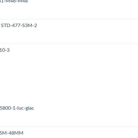
M41-M46-M48
y STD-477-S3M-2
10-3
5800-1-luc-giac
n S5M-48MM