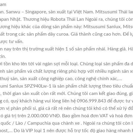
ram
n. Sanwu – Singapore, sản xuất tại Việt Nam. Mitsusumi Thái l
an Nhật. Thương hiệu Robota Thái Lan Ngoài ra, chúng tôi còn 
hương hiệu khác của dòng sản phẩm này: Mitsusumi Sanlux, Mits
hất trong các sản phẩm dây curoa. Giá thành cũng cao hơn. Để 
được tư vấn.
n nay trên thị trường xuất hiện 1 số sản phẩm nhái. Hàng giả. 
ín.
i tồn kho lên tới vài ngàn sợi mỗi loại. Chủng loại sản phẩm đa
ính sản phẩm và chất lượng riêng phù hợp với nhiều ngành sản x
 thuỷ sản, sản xuất công nghiệp cao, công nghệ chính xác,…
sumi Sanlux SPZ940Lw-1 là sản phẩm chất lượng theo tiêu chuẩn
, thời gian sản xuất còn rất mới. Chúng tôi cam kết giao đúng, g
g có, quý khách hàng vui lòng liên hệ 0906.999.843 để được tư 
n vị phân phối sỉ, giá cả rất rẻ nên chúng tôi khó có thể xử lý đ
có giá trị trên 2.000.000 VNĐ. Bao gồm hoá đơn VAT và hoá đơn 
 quốc / Lào / Campuchia qua chành xe . Ngoài ra chúng tôi còn 
ost,… Do là VIP loại 1 nên được hỗ trợ tốc độ giao hàng nhanh