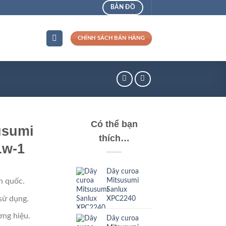
BẢN ĐỒ
CHÍNH SÁCH BÁN HÀNG
Có thể bạn
usumi
thích…
Lw-1
Dây curoa
Mitsusumi
n quốc.
Sanlux
sử dụng.
XPC2240
ng hiệu.
Dây curoa