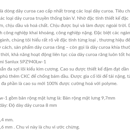
 dòng dây curoa cao cấp nhất trong các loại dây curoa. Tiêu c
c loại dây curoa truyền thống bản V. Nhờ đặc tính thiết kế đặ
ớn, chịu dầu và hoá chất. Chịu được bụi và làm được ngoài trời
h công nghiệp khai khoáng, công nghiệp nặng. Đặc biệt các ngàn
gành, chúng tôi hiểu rất rõ về đặc tính từng loại , thương hiệu
 cách, sản phẩm dây curoa răng – còn gọi là dây curoa khía thư
thời, khả năng hoạt động liên tục của dây curoa răng luôn tốt h
umi Sanlux SPZ940Lw-1
xoắn đa sợi lõi kiểu kim cương. Cao su được thiết kế đậm đạt dầ
phủ thêm CKC để chống bám dầu. Được gia cố lõi để tải nặng, tải
này đa phần là cao su mới 100% được cường hoá với polyme.
-1 gồm bản rộng mặt lưng là: Bản rộng mặt lưng 9,7mm
 dây: Độ dày dây curoa 8 mm
5,4 mm.
,6 mm . Chu vi này là chu vi ước chừng.