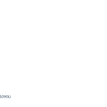
1
1090Li