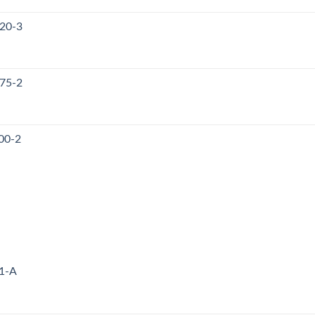
120-3
175-2
00-2
71-A