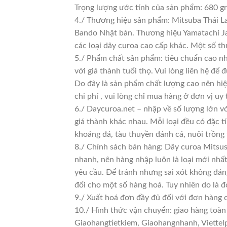
Trọng lượng ước tính của sản phẩm: 680 g
4./ Thương hiệu sản phẩm: Mitsuba Thái La
Bando Nhật bản. Thương hiệu Yamatachi Jap
các loại dây curoa cao cấp khác. Một số t
5./ Phẩm chất sản phẩm: tiêu chuẩn cao n
với giá thành tuổi thọ. Vui lòng liên hệ để 
Do đây là sản phẩm chất lượng cao nên hiệ
chi phí , vui lòng chỉ mua hàng ở đơn vị uy t
6./ Daycuroa.net – nhập về số lượng lớn vớ
giá thành khác nhau. Mỗi loại đều có đặc t
khoáng đá, tàu thuyền đánh cá, nuôi trồng
8./ Chính sách bán hàng: Dây curoa Mitsu
nhanh, nên hàng nhập luôn là loại mới nhất
yêu cầu. Để tránh nhưng sai xót không đán
đổi cho một số hàng hoá. Tuy nhiên do là đơ
9./ Xuất hoá đơn đầy đủ đối với đơn hàng 
10./ Hình thức vận chuyển: giao hàng toàn
Giaohangtietkiem, Giaohangnhanh, Viettelp