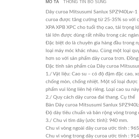
MÔ TẢ
THÔNG TIN BỔ SUNG
Dây curoa Mitsusumi Sanlux SPZ940Lw-1 là
curoa được tăng cường từ 25-35% so với cá
XPA XPB XPC cho tuổi thọ cao, tải trọng l
tải lớn được dùng rất nhiều trong các ngàn
Đặc biệt do là chuyên gia hàng đầu trong n
loại máy móc khác nhau. Cùng một loại quy
hơn so với sản phẩm dây curoa trơn. Đồng 
Đặc tính sản phẩm của Dây curoa Mitsus
1./ Vật liệu: Cao su – có độ đậm đặc cao, 
chống mòn, chống nhiệt. Một số loại được 
phẩm vui lòng liên hệ riêng. Loại cao su 
2./ Quy cách dây curoa đai thang. Cụ thể
Bản Dây curoa Mitsusumi Sanlux SPZ940Lw
Độ dày tiêu chuẩn và bản rộng vòng trong
3./ Chu vi tim dây (ước tính): 940 mm.
Chu vi vòng ngoài dây curoa ước tính : 96
Chu vi vòng trong dây curoa ước tính : 914