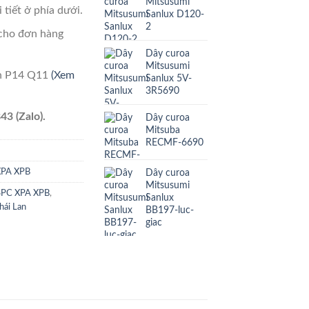
Mitsusumi
 tiết ở phía dưới.
Sanlux D120-
2
cho đơn hàng
Dây curoa
Mitsusumi
ên P14 Q11
(Xem
Sanlux 5V-
3R5690
43 (Zalo).
Dây curoa
Mitsuba
RECMF-6690
Dây curoa
XPA XPB
Mitsusumi
SPC XPA XPB
,
Sanlux
hái Lan
BB197-luc-
giac