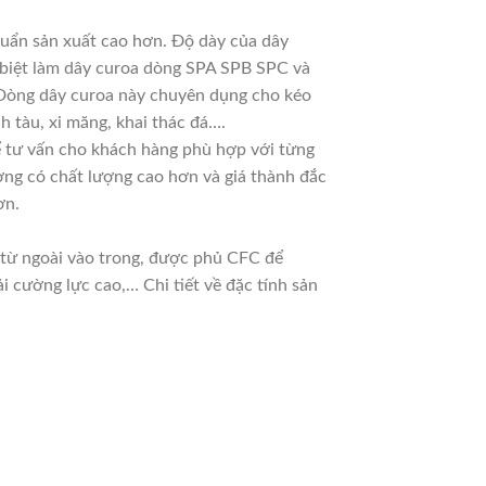
huẩn sản xuất cao hơn. Độ dày của dây
c biệt làm dây curoa dòng SPA SPB SPC và
. Dòng dây curoa này chuyên dụng cho kéo
h tàu, xi măng, khai thác đá….
 để tư vấn cho khách hàng phù hợp với từng
ờng có chất lượng cao hơn và giá thành đắc
ơn.
n từ ngoài vào trong, được phủ CFC để
 cường lực cao,… Chi tiết về đặc tính sản