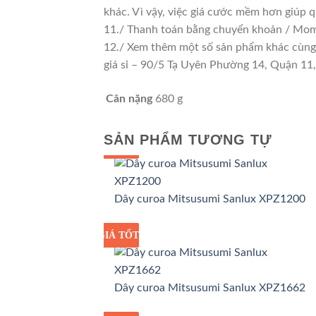
khác. Vì vậy, việc giá cước mềm hơn giúp 
11./ Thanh toán bằng chuyển khoản / Momo
12./ Xem thêm một số sản phẩm khác cùng lo
giá sỉ – 90/5 Tạ Uyên Phường 14, Quận 1
Cân nặng
680 g
SẢN PHẨM TƯƠNG TỰ
GIÁ TỐT
GIÁ SỈ
Dây curoa Mitsusumi Sanlux XPZ1200
GIÁ TỐT
GIÁ SỈ
Dây curoa Mitsusumi Sanlux XPZ1662