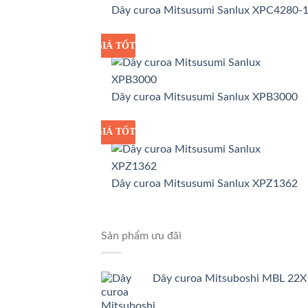
Dây curoa Mitsusumi Sanlux XPC4280-
GIÁ TỐT
GIÁ SỈ
Dây curoa Mitsusumi Sanlux XPB3000
GIÁ TỐT
GIÁ SỈ
Dây curoa Mitsusumi Sanlux XPZ1362
Sản phẩm ưu đãi
Dây curoa Mitsuboshi MBL 22X