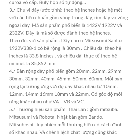
curoa vô cấp. Buly hộp số tự động…
3./ Chu vi dây (ước tính): theo hệ inches hoặc hệ mét
với các tiêu chuẩn gồm vòng trong dây, tim dây và vòng
ngoài dây. Mã sản phẩm phổ biến là 1422V 1922V và
2322V. Đây là mã số được đánh theo hệ inches.
Theo đó: với sản phẩm : Dây curoa Mitsusumi Sanlux
1922V338-1 có bề rộng là 30mm . Chiều dài theo hệ
inches là 33,8 inches . và chiều dài thực tế theo hệ
milimet là 85,852 mm
4./ Bản rộng dây phổ biến gồm 20mm. 22mm. 29mm.
30mm. 32mm. 40mm. 45mm. 50mm. 60mm. Mỗi bạn
rộng lại tương ứng với độ dày khác nhau từ 10mm.
12mm. 14mm 16mm 18mm và 22mm. Có góc độ mỗi
răng khác nhau như VA – VB và VC.
5./ Thương hiệu sản phẩm: Thái Lan : gồm mitsuba.
Mitsusumi và Robota. Nhật bản gồm Bando.
Mitsuboshi. Tuy nhiên mỗi thương hiệu có cách đánh
số khác nhau. Và chênh lệch chất lượng cũng khác