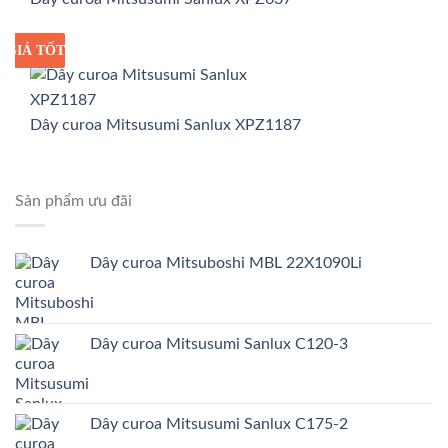
GIÁ TỐT
GIÁ SỈ
Dây curoa Mitsusumi Sanlux XPZ1187
Sản phẩm ưu đãi
Dây curoa Mitsuboshi MBL 22X1090Li
Dây curoa Mitsusumi Sanlux C120-3
Dây curoa Mitsusumi Sanlux C175-2