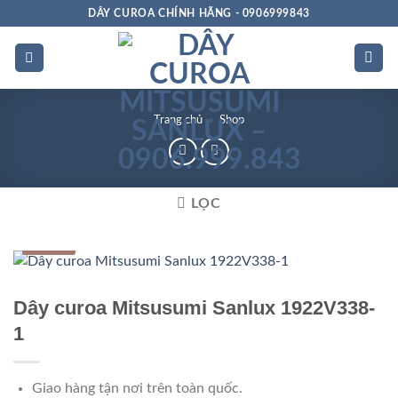
Bỏ
DÂY CUROA CHÍNH HÃNG - 0906999843
qua
nội
dung
Trang chủ
»
Shop
LỌC
Hộp số
Dây curoa Mitsusumi Sanlux 1922V338-
1
Giao hàng tận nơi trên toàn quốc.