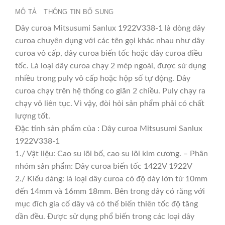
MÔ TẢ
THÔNG TIN BỔ SUNG
Dây curoa Mitsusumi Sanlux 1922V338-1 là dòng dây
curoa chuyên dụng với các tên gọi khác nhau như dây
curoa vô cấp, dây curoa biến tốc hoặc dây curoa điều
tốc. Là loại dây curoa chạy 2 mép ngoài, được sử dụng
nhiều trong puly vô cấp hoặc hộp số tự động. Dây
curoa chạy trên hệ thống co giãn 2 chiều. Puly chạy ra
chạy vô liên tục. Vì vậy, đòi hỏi sản phẩm phải có chất
lượng tốt.
Đặc tính sản phẩm của : Dây curoa Mitsusumi Sanlux
1922V338-1
1./ Vật liệu: Cao su lõi bố, cao su lõi kim cương. – Phân
nhóm sản phẩm: Dây curoa biến tốc 1422V 1922V
2./ Kiểu dáng: là loại dây curoa có độ dày lớn từ 10mm
đến 14mm và 16mm 18mm. Bên trong dây có răng với
mục đích gia cố dây và có thể biến thiên tốc độ tăng
dần đều. Được sử dụng phổ biến trong các loại dây