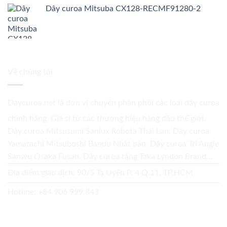
Dây curoa Mitsuba CX128-RECMF91280-2
Về chúng tôi
Daycuroa.net
là đơn vị chuyên phân phối các loại dây curoa
chính hãng. Giá sỉ từ các thương hiệu hàng đầu thế giới.
Dây curoa Mitsusumi Sanlux Robota Thái Lan. Dây curoa
Yamatachi Mitsuboshi Bando Nhật bản. Dây curoa Tri Angle
Sanwu Osaka Fusan. Dây curoa răng Taka Lyndon Brand...
Địa điểm giao dịch: 90/5 Tạ Uyên P. 4 Q.11, TP.HCM
Hotline:
+84 906 999 843