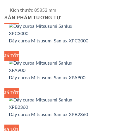
Kích thước
85852 mm
SẢN PHẨM TƯƠNG TỰ
GIÁ TỐT
GIÁ SỈ
Dây curoa Mitsusumi Sanlux XPC3000
GIÁ TỐT
GIÁ SỈ
Dây curoa Mitsusumi Sanlux XPA900
GIÁ TỐT
GIÁ SỈ
Dây curoa Mitsusumi Sanlux XPB2360
GIÁ TỐT
GIÁ SỈ