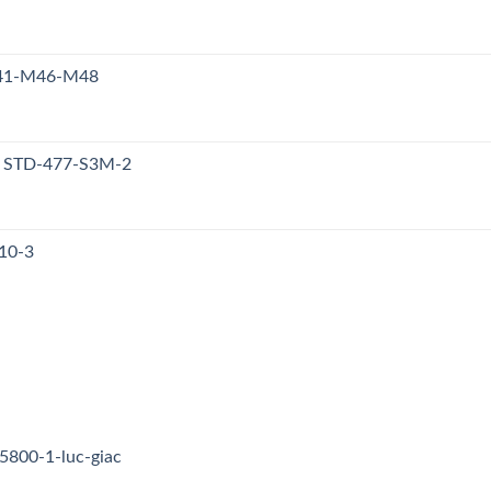
M41-M46-M48
y STD-477-S3M-2
10-3
5800-1-luc-giac