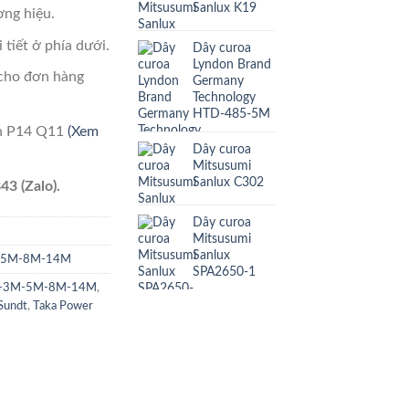
Sanlux K19
ng hiệu.
 tiết ở phía dưới.
Dây curoa
Lyndon Brand
cho đơn hàng
Germany
Technology
HTD-485-5M
ên P14 Q11
(Xem
Dây curoa
Mitsusumi
Sanlux C302
43 (Zalo).
Dây curoa
Mitsusumi
Sanlux
M-5M-8M-14M
SPA2650-1
TD-3M-5M-8M-14M
,
Sundt
,
Taka Power