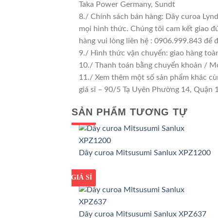
Taka Power Germany, Sundt
8./ Chính sách bán hàng: Dây curoa Lyn
mọi hình thức. Chúng tôi cam kết giao đú
hàng vui lòng liên hệ : 0906.999.843 để 
9./ Hình thức vận chuyển: giao hàng toà
10./ Thanh toán bằng chuyển khoản / M
11./ Xem thêm một số sản phẩm khác cùng
giá sỉ – 90/5 Tạ Uyên Phường 14, Quận
SẢN PHẨM TƯƠNG TỰ
GIÁ TỐT
GIÁ SỈ
Dây curoa Mitsusumi Sanlux XPZ1200
GIÁ TỐT
GIÁ SỈ
Dây curoa Mitsusumi Sanlux XPZ637