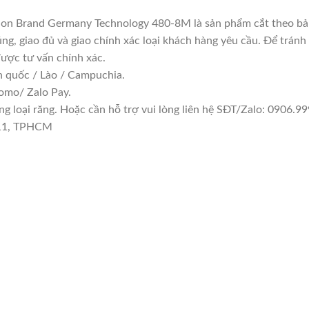
don Brand Germany Technology 480-8M là sản phẩm cắt theo bản
ng, giao đủ và giao chính xác loại khách hàng yêu cầu. Để trán
được tư vấn chính xác.
n quốc / Lào / Campuchia.
omo/ Zalo Pay.
 loại răng. Hoặc cần hỗ trợ vui lòng liên hệ SĐT/Zalo: 0906.999
 11, TPHCM