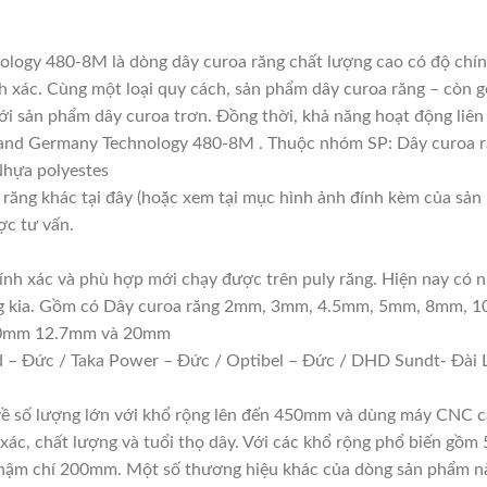
logy 480-8M là dòng dây curoa răng chất lượng cao có độ chín
xác. Cùng một loại quy cách, sản phẩm dây curoa răng – còn gọ
ới sản phẩm dây curoa trơn. Đồng thời, khả năng hoạt động liên 
Brand Germany Technology 480-8M . Thuộc nhóm SP: Dây cur
 Nhựa polyestes
 răng khác tại đây (hoặc xem tại mục hình ảnh đính kèm của sản
ợc tư vấn.
hính xác và phù hợp mới chạy được trên puly răng. Hiện nay có n
răng kia. Gồm có Dây curoa răng 2mm, 3mm, 4.5mm, 5mm, 8mm, 
10mm 12.7mm và 20mm
 – Đức / Taka Power – Đức / Optibel – Đức / DHD Sundt- Đài L
 về số lượng lớn với khổ rộng lên đến 450mm và dùng máy CNC c
 xác, chất lượng và tuổi thọ dây. Với các khổ rộng phổ biến
 chí 200mm. Một số thương hiệu khác của dòng sản phẩm nà