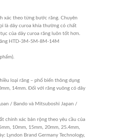
h xác theo từng bước răng. Chuyên
i là dây curoa khía thường có chất
tục của dây curoa răng luôn tốt hơn.
oa răng HTD-3M-5M-8M-14M
 phẩm).
hiều loại răng – phổ biến thông dụng
10mm, 14mm. Đối với răng vuông có dây
oan / Bando và Mitsuboshi Japan /
ắt chính xác bản rộng theo yêu cầu của
 gồm 5mm, 10mm, 15mm, 20mm, 25.4mm,
y: Lyndon Brand Germany Technology,