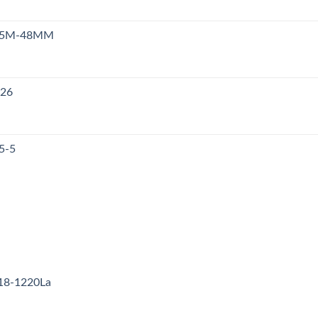
n S5M-48MM
126
5-5
18-1220La