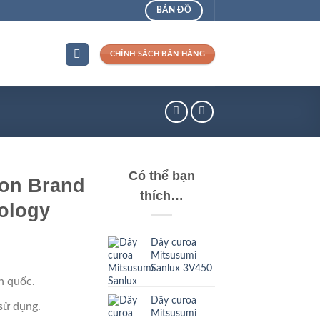
BẢN ĐỒ
CHÍNH SÁCH BÁN HÀNG
Có thể bạn
on Brand
thích…
ology
Dây curoa
Mitsusumi
Sanlux 3V450
n quốc.
Dây curoa
sử dụng.
Mitsusumi