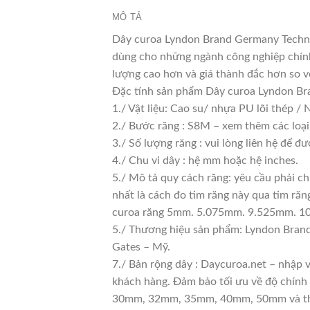
MÔ TẢ
Dây curoa Lyndon Brand Germany Techno
dùng cho những ngành công nghiệp chính 
lượng cao hơn và giá thành đắc hơn so v
Đặc tính sản phẩm Dây curoa Lyndon 
1./ Vật liệu: Cao su/ nhựa PU lõi thép /
2./ Bước răng : S8M – xem thêm các loại
3./ Số lượng răng : vui lòng liên hệ để đư
4./ Chu vi dây : hệ mm hoặc hệ inches.
5./ Mô tả quy cách răng: yêu cầu phải c
nhất là cách đo tim răng này qua tim 
curoa răng 5mm. 5.075mm. 9.525mm. 
5./ Thương hiệu sản phẩm: Lyndon Brand
Gates – Mỹ.
7./ Bản rộng dây : Daycuroa.net – nhập
khách hàng. Đảm bảo tối ưu về độ chính
30mm, 32mm, 35mm, 40mm, 50mm và thậm