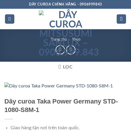
Bỏ
DÂY CUROA CHÍNH HÃNG - 0906999843
qua
nội
dung
Trang chủ
»
Shop
LỌC
Dây curoa Taka Power Germany STD-
1080-S8M-1
Giao hàng tận nơi trên toàn quốc.