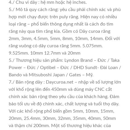
4./ Chu vi dây : hệ mm hoặc hệ inches.
5./ Mô tả quy cách răng: yêu cầu phải chính xác và phù
hợp mới chạy được trên puly răng. Hiện nay có nhiều
loại răng – phổ biến thông dụng nhất là cách đo tim
răng này qua tim răng kia. Gồm có Dây curoa răng
2mm, 3mm, 4.5mm, 5mm, 8mm, 10mm, 14mm. Đối với
răng vuông có dây curoa răng 5mm. 5.075mm.
9.525mm. 10mm 12.7mm và 20mm
5./ Thương hiệu sản phẩm: Lyndon Brand – Đức / Taka
Power – Đức / Optibel – Đức / DHD Sundt- Đài Loan /
Bando và Mitsuboshi Japan / Gates – Mỹ.
7./ Bản rộng dây : Daycuroa.net – nhập về số lượng lớn
với khổ rộng lên đến 450mm và dùng máy CNC cắt
chính xác bản rộng theo yêu cầu của khách hàng. Đảm
bảo tối ưu về độ chính xác, chất lượng và tuổi thọ dây.
Với các khổ rộng phổ biến gồm 5mm, 10mm, 15mm,
20mm, 25.4mm, 30mm, 32mm, 35mm, 40mm, 50mm
và thậm chí 200mm. Một số thương hiệu khác của