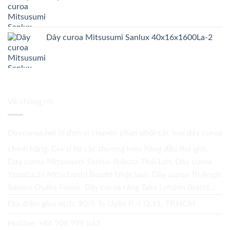
Dây curoa Mitsusumi Sanlux 40x16x1600La-2
Về chúng tôi
Daycuroa.net
là đơn vị chuyên phân phối các loại dây curoa
chính hãng. Giá sỉ từ các thương hiệu hàng đầu thế giới.
Dây curoa Mitsusumi Sanlux Robota Thái Lan. Dây curoa
Yamatachi Mitsuboshi Bando Nhật bản. Dây curoa Tri Angle
Sanwu Osaka Fusan. Dây curoa răng Taka Lyndon Brand...
Địa điểm giao dịch: 90/5 Tạ Uyên P. 4 Q.11, TP.HCM
Hotline:
+84 906 999 843