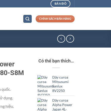
BẢN ĐỒ
CHÍNH SÁCH BÁN HÀNG
Có thể bạn thích…
Power
080-S8M
Dây curoa
Mitsusumi
Sanlux
n quốc.
8V2250
ử dụng.
Dây curoa
Alpha Power
ng hiệu.
Japan 4L-