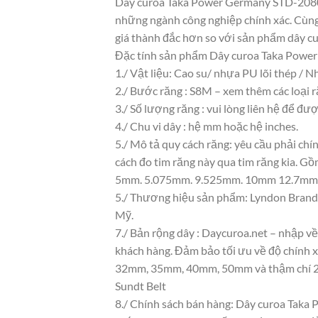
Dây curoa Taka Power Germany STD-2080-
những ngành công nghiệp chính xác. Cùng 
giá thành đắc hơn so với sản phẩm dây cur
Đặc tính sản phẩm Dây curoa Taka Pow
1./ Vật liệu: Cao su/ nhựa PU lõi thép / 
2./ Bước răng : S8M – xem thêm các loại 
3./ Số lượng răng : vui lòng liên hệ để đư
4./ Chu vi dây : hệ mm hoặc hệ inches.
5./ Mô tả quy cách răng: yêu cầu phải chí
cách đo tim răng này qua tim răng kia. 
5mm. 5.075mm. 9.525mm. 10mm 12.7mm
5./ Thương hiệu sản phẩm: Lyndon Brand 
Mỹ.
7./ Bản rộng dây : Daycuroa.net – nhập v
khách hàng. Đảm bảo tối ưu về độ chính 
32mm, 35mm, 40mm, 50mm và thậm chí 20
Sundt Belt
8./ Chính sách bán hàng: Dây curoa Taka