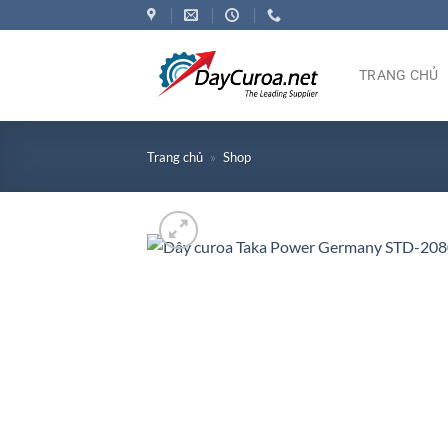
Bỏ
qua
nội
TRANG CHỦ
dung
Trang chủ
»
Shop