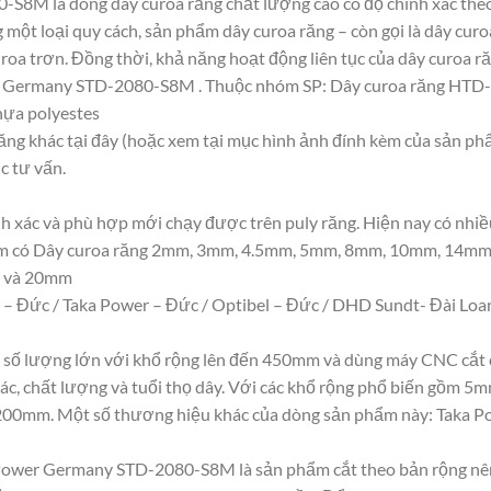
S8M là dòng dây curoa răng chất lượng cao có độ chính xác the
một loại quy cách, sản phẩm dây curoa răng – còn gọi là dây cur
oa trơn. Đồng thời, khả năng hoạt động liên tục của dây curoa ră
er Germany STD-2080-S8M . Thuộc nhóm SP: Dây curoa răng 
Nhựa polyestes
răng khác tại đây (hoặc xem tại mục hình ảnh đính kèm của sản ph
ợc tư vấn.
nh xác và phù hợp mới chạy được trên puly răng. Hiện nay có nhiề
Gồm có Dây curoa răng 2mm, 3mm, 4.5mm, 5mm, 8mm, 10mm, 14mm. 
 và 20mm
– Đức / Taka Power – Đức / Optibel – Đức / DHD Sundt- Đài Loan
ề số lượng lớn với khổ rộng lên đến 450mm và dùng máy CNC cắt 
xác, chất lượng và tuổi thọ dây. Với các khổ rộng phổ biến gồ
0mm. Một số thương hiệu khác của dòng sản phẩm này: Taka P
 Power Germany STD-2080-S8M là sản phẩm cắt theo bản rộng nên