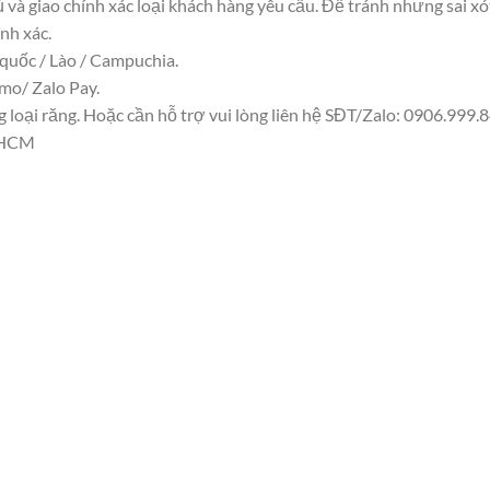
ủ và giao chính xác loại khách hàng yêu cầu. Để tránh nhưng sai x
nh xác.
 quốc / Lào / Campuchia.
mo/ Zalo Pay.
oại răng. Hoặc cần hỗ trợ vui lòng liên hệ SĐT/Zalo: 0906.999.843
TPHCM