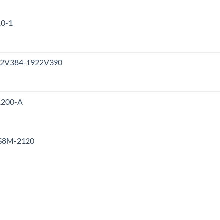
10-1
922V384-1922V390
1200-A
 S8M-2120