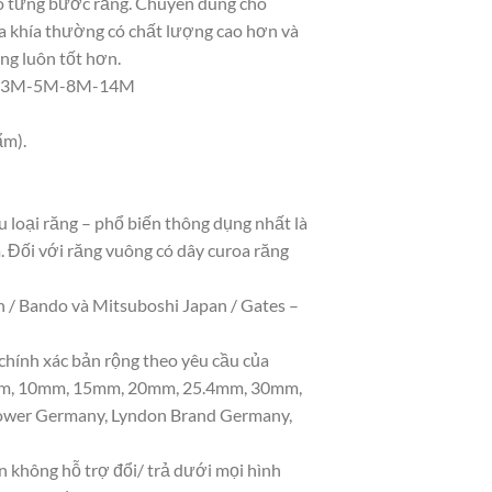
o từng bước răng. Chuyên dùng cho
oa khía thường có chất lượng cao hơn và
ng luôn tốt hơn.
HTD-3M-5M-8M-14M
ẩm).
u loại răng – phổ biến thông dụng nhất là
Đối với răng vuông có dây curoa răng
 / Bando và Mitsuboshi Japan / Gates –
chính xác bản rộng theo yêu cầu của
m 5mm, 10mm, 15mm, 20mm, 25.4mm, 30mm,
ower Germany, Lyndon Brand Germany,
 không hỗ trợ đổi/ trả dưới mọi hình