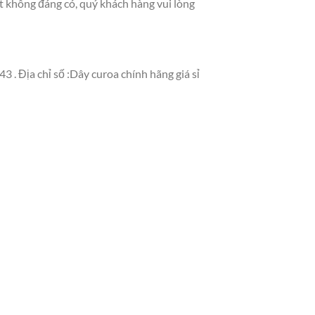
ót không đáng có, quý khách hàng vui lòng
 . Địa chỉ số :Dây curoa chính hãng giá sỉ