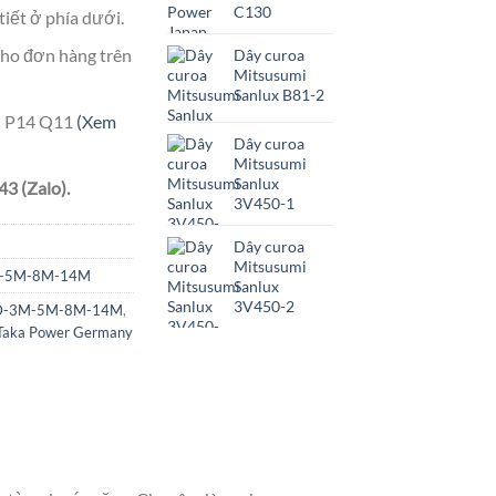
C130
tiết ở phía dưới.
ho đơn hàng trên
Dây curoa
Mitsusumi
Sanlux B81-2
ên P14 Q11
(Xem
Dây curoa
Mitsusumi
Sanlux
3 (Zalo).
3V450-1
Dây curoa
Mitsusumi
3M-5M-8M-14M
Sanlux
3V450-2
HTD-3M-5M-8M-14M
,
Taka Power Germany