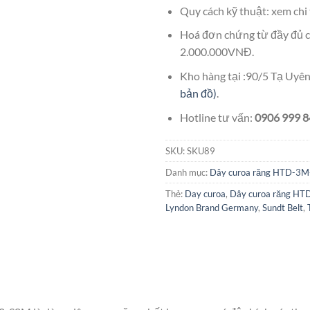
Quy cách kỹ thuật: xem chi 
Hoá đơn chứng từ đầy đủ c
2.000.000VNĐ.
Kho hàng tại :90/5 Tạ Uy
bản đồ)
.
Hotline tư vấn:
0906 999 84
SKU:
SKU89
Danh mục:
Dây curoa răng HTD-
Thẻ:
Day curoa
,
Dây curoa răng 
Lyndon Brand Germany
,
Sundt Belt
,