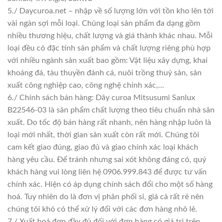
5./ Daycuroa.net – nhập về số lượng lớn với tồn kho lên tới
vài ngàn sợi mỗi loại. Chủng loại sản phẩm đa dạng gồm
nhiều thương hiệu, chất lượng và giá thành khác nhau. Mỗi
loại đều có đặc tính sản phẩm và chất lượng riêng phù hợp
với nhiều ngành sản xuất bao gồm: Vật liệu xây dựng, khai
khoáng đá, tàu thuyền đánh cá, nuôi trồng thuỷ sản, sản
xuất công nghiệp cao, công nghệ chính xác,…
6./ Chính sách bán hàng: Dây curoa Mitsusumi Sanlux
B22546-03 là sản phẩm chất lượng theo tiêu chuẩn nhà sản
xuất. Do tốc độ bán hàng rất nhanh, nên hàng nhập luôn là
loại mới nhất, thời gian sản xuất còn rất mới. Chúng tôi
cam kết giao đúng, giao đủ và giao chính xác loại khách
hàng yêu cầu. Để tránh nhưng sai xót không đáng có, quý
khách hàng vui lòng liên hệ 0906.999.843 để được tư vấn
chính xác. Hiện có áp dụng chính sách đổi cho một số hàng
hoá. Tuy nhiên do là đơn vị phân phối sỉ, giá cả rất rẻ nên
chúng tôi khó có thể xử lý đổi với các đơn hàng nhỏ lẻ.
7./ Xuất hoá đơn đầy đủ đối với đơn hàng có giá trị trên