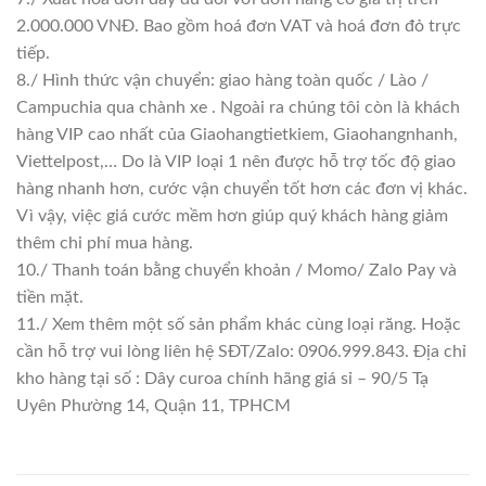
2.000.000 VNĐ. Bao gồm hoá đơn VAT và hoá đơn đỏ trực
tiếp.
8./ Hình thức vận chuyển: giao hàng toàn quốc / Lào /
Campuchia qua chành xe . Ngoài ra chúng tôi còn là khách
hàng VIP cao nhất của Giaohangtietkiem, Giaohangnhanh,
Viettelpost,… Do là VIP loại 1 nên được hỗ trợ tốc độ giao
hàng nhanh hơn, cước vận chuyển tốt hơn các đơn vị khác.
Vì vậy, việc giá cước mềm hơn giúp quý khách hàng giảm
thêm chi phí mua hàng.
10./ Thanh toán bằng chuyển khoản / Momo/ Zalo Pay và
tiền mặt.
11./ Xem thêm một số sản phẩm khác cùng loại răng. Hoặc
cần hỗ trợ vui lòng liên hệ SĐT/Zalo: 0906.999.843. Địa chỉ
kho hàng tại số : Dây curoa chính hãng giá sỉ – 90/5 Tạ
Uyên Phường 14, Quận 11, TPHCM