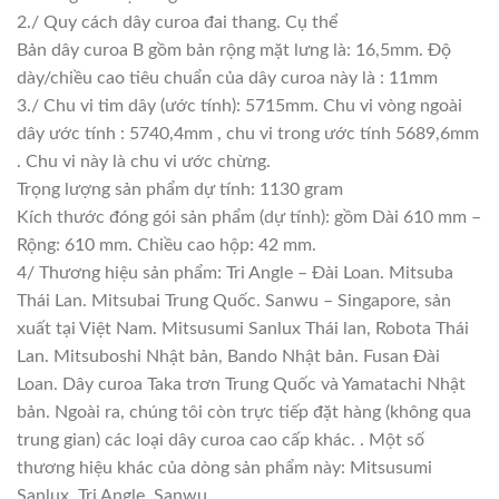
2./ Quy cách dây curoa đai thang. Cụ thể
Bản dây curoa B gồm bản rộng mặt lưng là: 16,5mm. Độ
dày/chiều cao tiêu chuẩn của dây curoa này là : 11mm
3./ Chu vi tim dây (ước tính): 5715mm. Chu vi vòng ngoài
dây ước tính : 5740,4mm , chu vi trong ước tính 5689,6mm
. Chu vi này là chu vi ước chừng.
Trọng lượng sản phẩm dự tính: 1130 gram
Kích thước đóng gói sản phẩm (dự tính): gồm Dài 610 mm –
Rộng: 610 mm. Chiều cao hộp: 42 mm.
4/ Thương hiệu sản phẩm: Tri Angle – Đài Loan. Mitsuba
Thái Lan. Mitsubai Trung Quốc. Sanwu – Singapore, sản
xuất tại Việt Nam. Mitsusumi Sanlux Thái lan, Robota Thái
Lan. Mitsuboshi Nhật bản, Bando Nhật bản. Fusan Đài
Loan. Dây curoa Taka trơn Trung Quốc và Yamatachi Nhật
bản. Ngoài ra, chúng tôi còn trực tiếp đặt hàng (không qua
trung gian) các loại dây curoa cao cấp khác. . Một số
thương hiệu khác của dòng sản phẩm này: Mitsusumi
Sanlux, Tri Angle, Sanwu