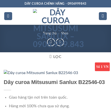
Bỏ
DÂY CUROA CHÍNH HÃNG - 0906999843
qua
nội
dung
Trang chủ
»
Shop
LỌC
Số 1 VN
Dây curoa Mitsusumi Sanlux B22546-03
Giao hàng tận nơi trên toàn quốc.
Hàng mới 100% chưa qua sử dụng.