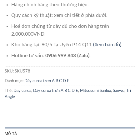
Hàng chính hãng theo thương hiệu.
Quy cách kỹ thuật: xem chi tiết ở phía dưới.
Hoá đơn chứng từ đầy đủ cho đơn hàng trên
2.000.000VNĐ.
Kho hàng tại :90/5 Tạ Uyên P14 Q11
(Xem bản đồ)
.
Hotline tư vấn:
0906 999 843 (Zalo).
SKU:
SKU578
Danh mục:
Dây curoa trơn A B C D E
Thẻ:
Day curoa
,
Dây curoa trơn A B C D E
,
Mitsusumi Sanlux
,
Sanwu
,
Tri
Angle
MÔ TẢ