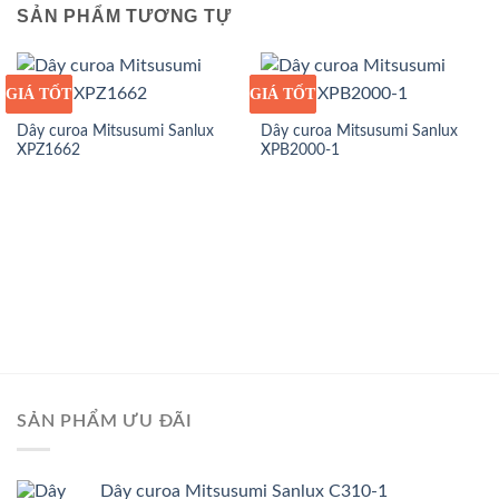
SẢN PHẨM TƯƠNG TỰ
GIÁ TỐT
GIÁ SỈ
GIÁ TỐT
GIÁ SỈ
Dây curoa Mitsusumi Sanlux
Dây curoa Mitsusumi Sanlux
XPZ1662
XPB2000-1
SẢN PHẨM ƯU ĐÃI
Dây curoa Mitsusumi Sanlux C310-1