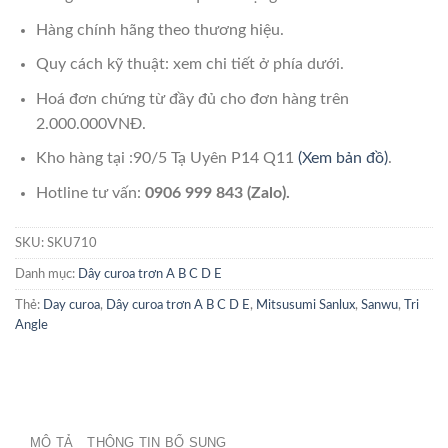
Hàng chính hãng theo thương hiệu.
Quy cách kỹ thuật: xem chi tiết ở phía dưới.
Hoá đơn chứng từ đầy đủ cho đơn hàng trên
2.000.000VNĐ.
Kho hàng tại :90/5 Tạ Uyên P14 Q11
(Xem bản đồ)
.
Hotline tư vấn:
0906 999 843 (Zalo).
SKU:
SKU710
Danh mục:
Dây curoa trơn A B C D E
Thẻ:
Day curoa
,
Dây curoa trơn A B C D E
,
Mitsusumi Sanlux
,
Sanwu
,
Tri
Angle
MÔ TẢ
THÔNG TIN BỔ SUNG