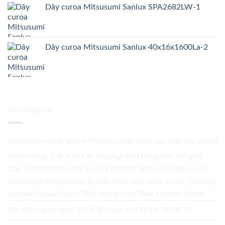
Dây curoa Mitsusumi Sanlux SPA2682LW-1
Dây curoa Mitsusumi Sanlux 40x16x1600La-2
Về chúng tôi
Daycuroa.net
là đơn vị chuyên phân phối các loại dây curoa
chính hãng. Giá sỉ từ các thương hiệu hàng đầu thế giới.
Dây curoa Mitsusumi Sanlux Robota Thái Lan. Dây curoa
Yamatachi Mitsuboshi Bando Nhật bản. Dây curoa Tri Angle
Sanwu Osaka Fusan. Dây curoa răng Taka Lyndon Brand...
Địa điểm giao dịch: 90/5 Tạ Uyên P. 4 Q.11, TP.HCM