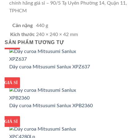
chính hãng giá sỉ – 90/5 Tạ Uyên Phường 14, Quận 11,
TPHCM
Cân nặng
440 g
Kích thước
240 × 240 × 42 mm
SẢN PHẨM TƯƠNG TỰ
GIÁ TỐT
GIÁ SỈ
Dây curoa Mitsusumi Sanlux XPZ637
GIÁ TỐT
GIÁ SỈ
Dây curoa Mitsusumi Sanlux XPB2360
GIÁ TỐT
GIÁ SỈ