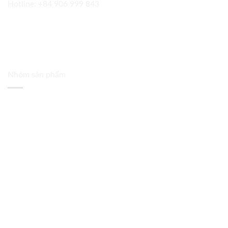
Hotline:
+84 906 999 843
Nhóm sản phẩm