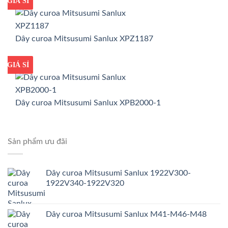
GIÁ TỐT
GIÁ SỈ
Dây curoa Mitsusumi Sanlux XPZ1187
GIÁ TỐT
GIÁ SỈ
Dây curoa Mitsusumi Sanlux XPB2000-1
Sản phẩm ưu đãi
Dây curoa Mitsusumi Sanlux 1922V300-
1922V340-1922V320
Dây curoa Mitsusumi Sanlux M41-M46-M48