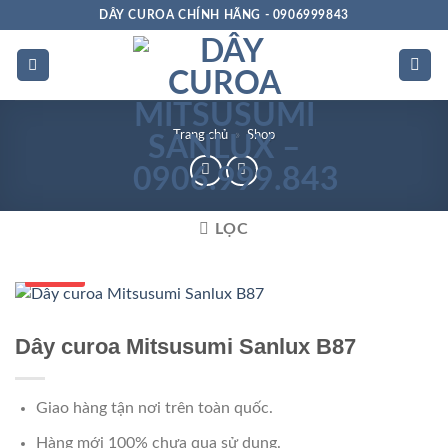
Bỏ
DÂY CUROA CHÍNH HÃNG - 0906999843
qua
nội
dung
Trang chủ
»
Shop
LỌC
Số 1 VN
Dây curoa Mitsusumi Sanlux B87
Giao hàng tận nơi trên toàn quốc.
Hàng mới 100% chưa qua sử dụng.