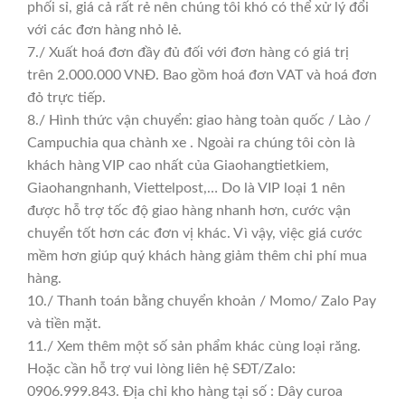
phối sỉ, giá cả rất rẻ nên chúng tôi khó có thể xử lý đổi
với các đơn hàng nhỏ lẻ.
7./ Xuất hoá đơn đầy đủ đối với đơn hàng có giá trị
trên 2.000.000 VNĐ. Bao gồm hoá đơn VAT và hoá đơn
đỏ trực tiếp.
8./ Hình thức vận chuyển: giao hàng toàn quốc / Lào /
Campuchia qua chành xe . Ngoài ra chúng tôi còn là
khách hàng VIP cao nhất của Giaohangtietkiem,
Giaohangnhanh, Viettelpost,… Do là VIP loại 1 nên
được hỗ trợ tốc độ giao hàng nhanh hơn, cước vận
chuyển tốt hơn các đơn vị khác. Vì vậy, việc giá cước
mềm hơn giúp quý khách hàng giảm thêm chi phí mua
hàng.
10./ Thanh toán bằng chuyển khoản / Momo/ Zalo Pay
và tiền mặt.
11./ Xem thêm một số sản phẩm khác cùng loại răng.
Hoặc cần hỗ trợ vui lòng liên hệ SĐT/Zalo:
0906.999.843. Địa chỉ kho hàng tại số : Dây curoa