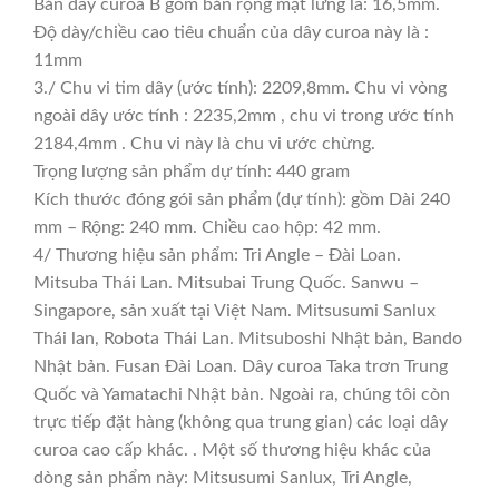
Bản dây curoa B gồm bản rộng mặt lưng là: 16,5mm.
Độ dày/chiều cao tiêu chuẩn của dây curoa này là :
11mm
3./ Chu vi tim dây (ước tính): 2209,8mm. Chu vi vòng
ngoài dây ước tính : 2235,2mm , chu vi trong ước tính
2184,4mm . Chu vi này là chu vi ước chừng.
Trọng lượng sản phẩm dự tính: 440 gram
Kích thước đóng gói sản phẩm (dự tính): gồm Dài 240
mm – Rộng: 240 mm. Chiều cao hộp: 42 mm.
4/ Thương hiệu sản phẩm: Tri Angle – Đài Loan.
Mitsuba Thái Lan. Mitsubai Trung Quốc. Sanwu –
Singapore, sản xuất tại Việt Nam. Mitsusumi Sanlux
Thái lan, Robota Thái Lan. Mitsuboshi Nhật bản, Bando
Nhật bản. Fusan Đài Loan. Dây curoa Taka trơn Trung
Quốc và Yamatachi Nhật bản. Ngoài ra, chúng tôi còn
trực tiếp đặt hàng (không qua trung gian) các loại dây
curoa cao cấp khác. . Một số thương hiệu khác của
dòng sản phẩm này: Mitsusumi Sanlux, Tri Angle,