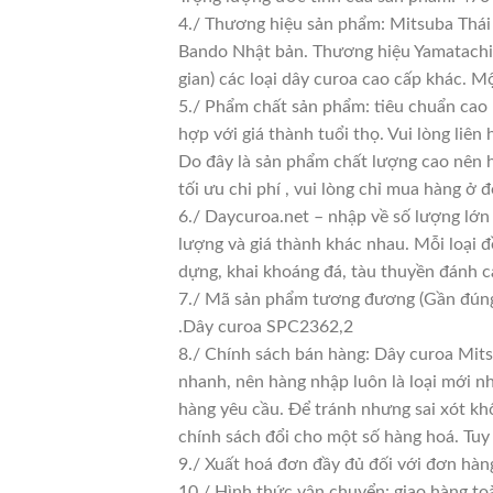
4./ Thương hiệu sản phẩm: Mitsuba Thái 
Bando Nhật bản. Thương hiệu Yamatachi J
gian) các loại dây curoa cao cấp khác. 
5./ Phẩm chất sản phẩm: tiêu chuẩn cao
hợp với giá thành tuổi thọ. Vui lòng liên
Do đây là sản phẩm chất lượng cao nên h
tối ưu chi phí , vui lòng chỉ mua hàng ở đ
6./ Daycuroa.net – nhập về số lượng lớn 
lượng và giá thành khác nhau. Mỗi loại 
dựng, khai khoáng đá, tàu thuyền đánh c
7./ Mã sản phẩm tương đương (Gần đún
.Dây curoa SPC2362,2
8./ Chính sách bán hàng: Dây curoa Mits
nhanh, nên hàng nhập luôn là loại mới nh
hàng yêu cầu. Để tránh nhưng sai xót kh
chính sách đổi cho một số hàng hoá. Tuy n
9./ Xuất hoá đơn đầy đủ đối với đơn hàn
10./ Hình thức vận chuyển: giao hàng to