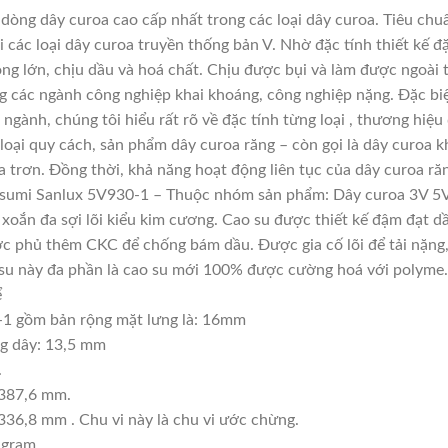
òng dây curoa cao cấp nhất trong các loại dây curoa. Tiêu chu
các loại dây curoa truyền thống bản V. Nhờ đặc tính thiết kế 
ọng lớn, chịu dầu và hoá chất. Chịu được bụi và làm được ngoài
ng các ngành công nghiệp khai khoáng, công nghiệp nặng. Đặc biệ
 ngành, chúng tôi hiểu rất rõ về đặc tính từng loại , thương hiệ
oại quy cách, sản phẩm dây curoa răng – còn gọi là dây curoa k
 trơn. Đồng thời, khả năng hoạt động liên tục của dây curoa răn
usumi Sanlux 5V930-1 – Thuộc nhóm sản phẩm: Dây curoa 3V 5
, xoắn đa sợi lõi kiểu kim cương. Cao su được thiết kế đậm đạt 
c phủ thêm CKC để chống bám dầu. Được gia cố lõi để tải nặng, t
ao su này đa phần là cao su mới 100% được cường hoá với polyme.
ể
1 gồm bản rộng mặt lưng là: 16mm
ng dây: 13,5 mm
.
2387,6 mm.
336,8 mm . Chu vi này là chu vi ước chừng.
 gram