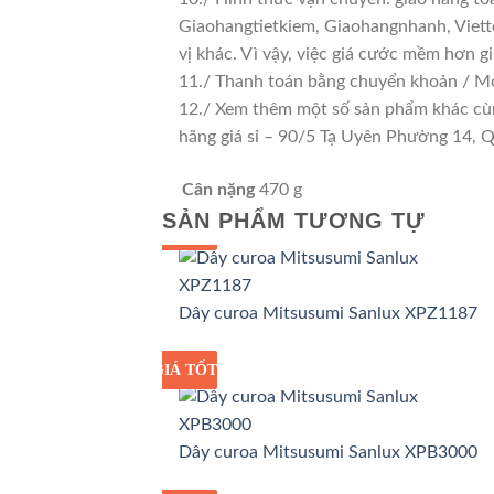
Giaohangtietkiem, Giaohangnhanh, Viette
vị khác. Vì vậy, việc giá cước mềm hơn 
11./ Thanh toán bằng chuyển khoản / Mo
12./ Xem thêm một số sản phẩm khác cùng 
hãng giá sỉ – 90/5 Tạ Uyên Phường 14,
Cân nặng
470 g
SẢN PHẨM TƯƠNG TỰ
GIÁ TỐT
GIÁ SỈ
Dây curoa Mitsusumi Sanlux XPZ1187
GIÁ TỐT
GIÁ SỈ
Dây curoa Mitsusumi Sanlux XPB3000