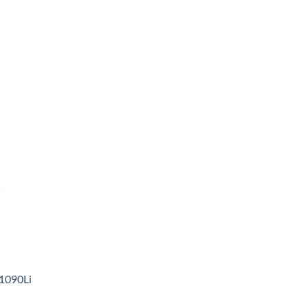
1
1090Li