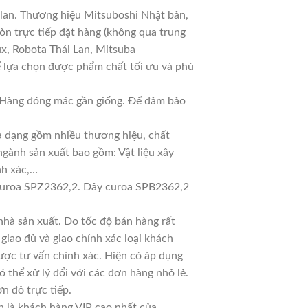
 lan. Thương hiệu Mitsuboshi Nhật bản,
n trực tiếp đặt hàng (không qua trung
ux, Robota Thái Lan, Mitsuba
ể lựa chọn được phẩm chất tối ưu và phù
ả. Hàng đóng mác gần giống. Để đảm bảo
đa dạng gồm nhiều thương hiệu, chất
ngành sản xuất bao gồm: Vật liệu xây
nh xác,…
curoa SPZ2362,2. Dây curoa SPB2362,2
hà sản xuất. Do tốc độ bán hàng rất
 giao đủ và giao chính xác loại khách
ược tư vấn chính xác. Hiện có áp dụng
ó thể xử lý đổi với các đơn hàng nhỏ lẻ.
n đỏ trực tiếp.
n là khách hàng VIP cao nhất của