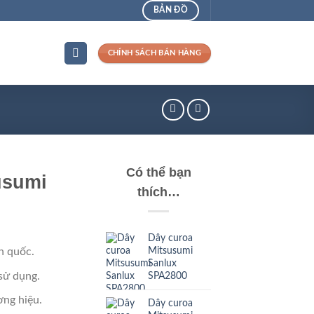
BẢN ĐỒ
CHÍNH SÁCH BÁN HÀNG
Có thể bạn
usumi
thích…
Dây curoa
Mitsusumi
n quốc.
Sanlux
sử dụng.
SPA2800
ng hiệu.
Dây curoa