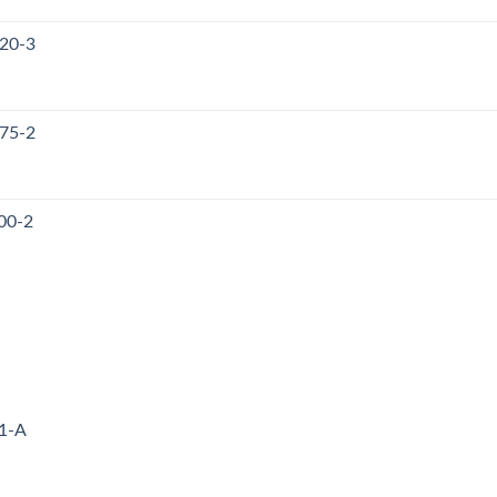
120-3
175-2
00-2
71-A