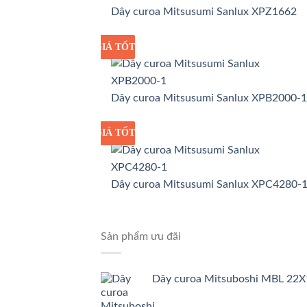
Dây curoa Mitsusumi Sanlux XPZ1662
GIÁ TỐT
GIÁ SỈ
Dây curoa Mitsusumi Sanlux XPB2000-1
GIÁ TỐT
GIÁ SỈ
Dây curoa Mitsusumi Sanlux XPC4280-
Sản phẩm ưu đãi
Dây curoa Mitsuboshi MBL 22X