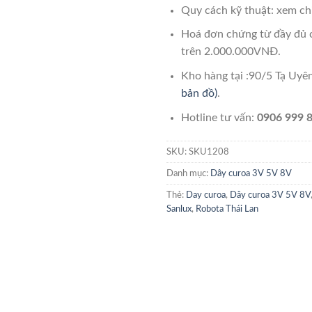
Quy cách kỹ thuật: xem chi
Hoá đơn chứng từ đầy đủ 
trên 2.000.000VNĐ.
Kho hàng tại :90/5 Tạ Uy
bản đồ)
.
Hotline tư vấn:
0906 999 8
SKU:
SKU1208
Danh mục:
Dây curoa 3V 5V 8V
Thẻ:
Day curoa
,
Dây curoa 3V 5V 8V
Sanlux
,
Robota Thái Lan