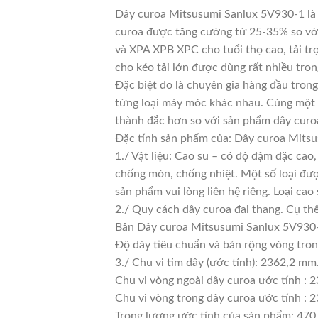
Dây curoa Mitsusumi Sanlux 5V930-1 là d
curoa được tăng cường từ 25-35% so với 
và XPA XPB XPC cho tuổi thọ cao, tải tr
cho kéo tải lớn được dùng rất nhiều tro
Đặc biệt do là chuyên gia hàng đầu trong
từng loại máy móc khác nhau. Cùng một l
thành đắc hơn so với sản phẩm dây curoa
Đặc tính sản phẩm của: Dây curoa Mits
1./ Vật liệu: Cao su – có độ đậm đặc cao
chống mòn, chống nhiệt. Một số loại đượ
sản phẩm vui lòng liên hệ riêng. Loại c
2./ Quy cách dây curoa đai thang. Cụ th
Bản Dây curoa Mitsusumi Sanlux 5V930-
Độ dày tiêu chuẩn và bản rộng vòng tro
3./ Chu vi tim dây (ước tính): 2362,2 mm
Chu vi vòng ngoài dây curoa ước tính : 
Chu vi vòng trong dây curoa ước tính : 2
Trọng lượng ước tính của sản phẩm: 470