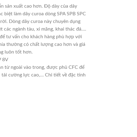
ẩn sản xuất cao hơn. Độ dày của dây
đặc biệt làm dây curoa dòng SPA SPB SPC
 trời. Dòng dây curoa này chuyên dụng
t các ngành tàu, xi măng, khai thác đá….
u để tư vấn cho khách hàng phù hợp với
hía thường có chất lượng cao hơn và giá
g luôn tốt hơn.
V 8V
dần từ ngoài vào trong, được phủ CFC để
ải cường lực cao,… Chi tiết về đặc tính