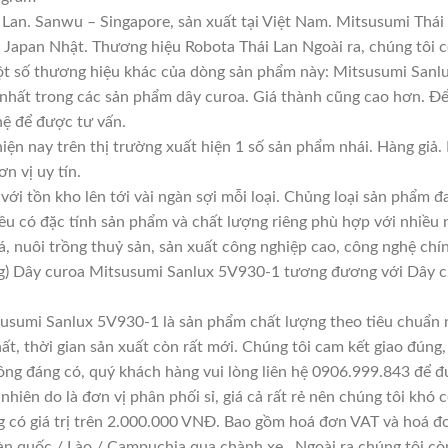
Lan. Sanwu – Singapore, sản xuất tại Việt Nam. Mitsusumi Thái
apan Nhật. Thương hiệu Robota Thái Lan Ngoài ra, chúng tôi cò
Một số thương hiệu khác của dòng sản phẩm này: Mitsusumi Sanl
 nhất trong các sản phẩm dây curoa. Giá thành cũng cao hơn. Đ
 hệ để được tư vấn.
iện nay trên thị trường xuất hiện 1 số sản phẩm nhái. Hàng gi
ơn vị uy tín.
với tồn kho lên tới vài ngàn sợi mỗi loại. Chủng loại sản phẩm 
đều có đặc tính sản phẩm và chất lượng riêng phù hợp với nhiều 
á, nuôi trồng thuỷ sản, sản xuất công nghiệp cao, công nghệ chí
g) Dây curoa Mitsusumi Sanlux 5V930-1 tương đương với Dây 
usumi Sanlux 5V930-1 là sản phẩm chất lượng theo tiêu chuẩn n
ất, thời gian sản xuất còn rất mới. Chúng tôi cam kết giao đúng,
ông đáng có, quý khách hàng vui lòng liên hệ 0906.999.843 để đ
hiên do là đơn vị phân phối sỉ, giá cả rất rẻ nên chúng tôi khó c
g có giá trị trên 2.000.000 VNĐ. Bao gồm hoá đơn VAT và hoá đơ
àn quốc / Lào / Campuchia qua chành xe . Ngoài ra chúng tôi cò