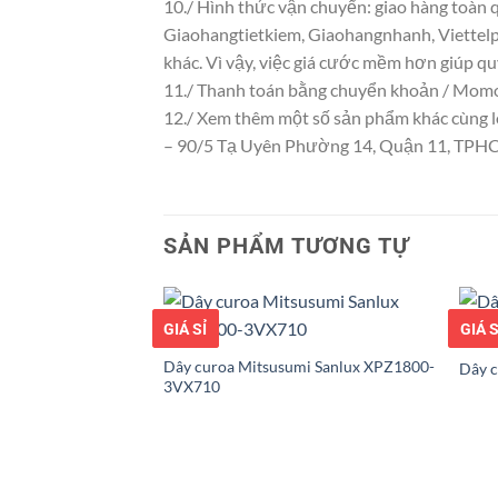
10./ Hình thức vận chuyển: giao hàng toàn q
Giaohangtietkiem, Giaohangnhanh, Viettelpo
khác. Vì vậy, việc giá cước mềm hơn giúp q
11./ Thanh toán bằng chuyển khoản / Momo/
12./ Xem thêm một số sản phẩm khác cùng loạ
– 90/5 Tạ Uyên Phường 14, Quận 11, TP
SẢN PHẨM TƯƠNG TỰ
GIÁ TỐT
GIÁ SỈ
GIÁ T
GIÁ S
Dây curoa Mitsusumi Sanlux XPZ1800-
Dây 
3VX710