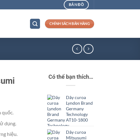
BẢN ĐỒ
CHÍNH SÁCH BÁN HÀNG
Có thể bạn thích…
sumi
Dây curoa
Lyndon Brand
Germany
n quốc.
Technology
AT10-1800
ử dụng.
Dây curoa
ng hiệu.
Mitsusumi