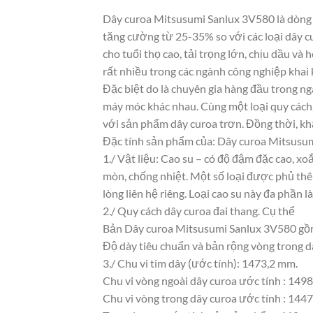
Dây curoa Mitsusumi Sanlux 3V580 là dòng d
tăng cường từ 25-35% so với các loại dây 
cho tuổi thọ cao, tải trọng lớn, chịu dầu v
rất nhiều trong các ngành công nghiệp khai 
Đặc biệt do là chuyên gia hàng đầu trong ng
máy móc khác nhau. Cùng một loại quy cách,
với sản phẩm dây curoa trơn. Đồng thời, khả
Đặc tính sản phẩm của: Dây curoa Mitsusu
1./ Vật liệu: Cao su – có độ đậm đặc cao, x
mòn, chống nhiệt. Một số loại được phủ thê
lòng liên hệ riêng. Loại cao su này đa phần
2./ Quy cách dây curoa đai thang. Cụ thể
Bản Dây curoa Mitsusumi Sanlux 3V580 gồm
Độ dày tiêu chuẩn và bản rộng vòng trong 
3./ Chu vi tim dây (ước tính): 1473,2 mm.
Chu vi vòng ngoài dây curoa ước tính : 149
Chu vi vòng trong dây curoa ước tính : 1447