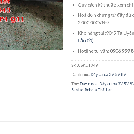
Quy cách kỹ thuật: xem chi 
Hoá đơn chứng từ đầy đủ c
2.000.000VNĐ.
Kho hàng tại :90/5 Tạ Uy
bản đồ)
.
Hotline tư vấn:
0906 999 84
SKU:
SKU1349
Danh mục:
Dây curoa 3V 5V 8V
Thẻ:
Day curoa
,
Dây curoa 3V 5V 8
Sanlux
,
Robota Thái Lan