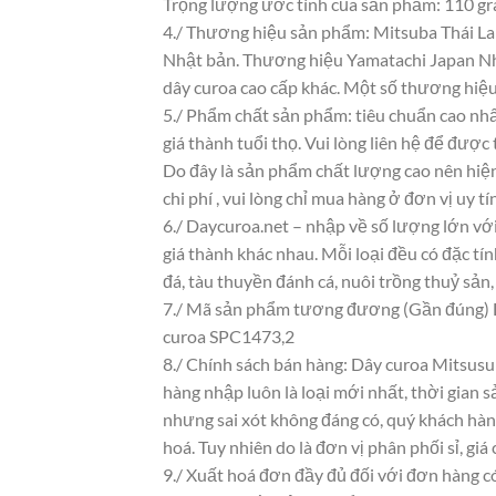
Trọng lượng ước tính của sản phẩm: 110 g
4./ Thương hiệu sản phẩm: Mitsuba Thái La
Nhật bản. Thương hiệu Yamatachi Japan Nhật
dây curoa cao cấp khác. Một số thương hiệ
5./ Phẩm chất sản phẩm: tiêu chuẩn cao nhấ
giá thành tuổi thọ. Vui lòng liên hệ để được 
Do đây là sản phẩm chất lượng cao nên hiện
chi phí , vui lòng chỉ mua hàng ở đơn vị uy tín
6./ Daycuroa.net – nhập về số lượng lớn với
giá thành khác nhau. Mỗi loại đều có đặc t
đá, tàu thuyền đánh cá, nuôi trồng thuỷ sản
7./ Mã sản phẩm tương đương (Gần đúng) 
curoa SPC1473,2
8./ Chính sách bán hàng: Dây curoa Mitsusu
hàng nhập luôn là loại mới nhất, thời gian s
nhưng sai xót không đáng có, quý khách hàn
hoá. Tuy nhiên do là đơn vị phân phối sỉ, giá
9./ Xuất hoá đơn đầy đủ đối với đơn hàng c