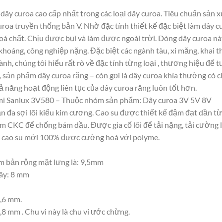
ây curoa cao cấp nhất trong các loại dây curoa. Tiêu chuẩn sản 
curoa truyền thống bản V. Nhờ đặc tính thiết kế đặc biệt làm dâ
à hoá chất. Chịu được bụi và làm được ngoài trời. Dòng dây curoa 
khoáng, công nghiệp nặng. Đặc biệt các ngành tàu, xi măng, khai t
ành, chúng tôi hiểu rất rõ về đặc tính từng loại , thương hiệu để
 sản phẩm dây curoa răng – còn gọi là dây curoa khía thường có 
 năng hoạt động liên tục của dây curoa răng luôn tốt hơn.
mi Sanlux 3V580 – Thuộc nhóm sản phẩm: Dây curoa 3V 5V 8V
oắn đa sợi lõi kiểu kim cương. Cao su được thiết kế đậm đạt dần 
m CKC để chống bám dầu. Được gia cố lõi để tải nặng, tải cường l
 là cao su mới 100% được cường hoá với polyme.
 bản rộng mặt lưng là: 9,5mm
dây: 8 mm
8,6 mm.
,8 mm . Chu vi này là chu vi ước chừng.