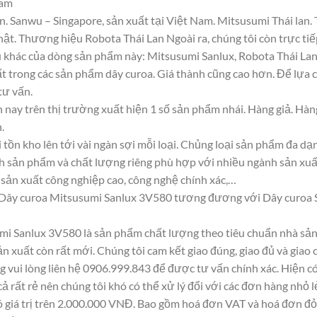
ram
n. Sanwu – Singapore, sản xuất tại Việt Nam. Mitsusumi Thái la
. Thương hiệu Robota Thái Lan Ngoài ra, chúng tôi còn trực tiếp
u khác của dòng sản phẩm này: Mitsusumi Sanlux, Robota Thái La
t trong các sản phẩm dây curoa. Giá thành cũng cao hơn. Để lựa
tư vấn.
 nay trên thị trường xuất hiện 1 số sản phẩm nhái. Hàng giả. Hà
.
 tồn kho lên tới vài ngàn sợi mỗi loại. Chủng loại sản phẩm đa d
ính sản phẩm và chất lượng riêng phù hợp với nhiều ngành sản xuấ
, sản xuất công nghiệp cao, công nghệ chính xác,…
Dây curoa Mitsusumi Sanlux 3V580 tương đương với Dây curoa 
mi Sanlux 3V580 là sản phẩm chất lượng theo tiêu chuẩn nhà sản 
ản xuất còn rất mới. Chúng tôi cam kết giao đúng, giao đủ và giao 
g vui lòng liên hệ 0906.999.843 để được tư vấn chính xác. Hiện c
 cả rất rẻ nên chúng tôi khó có thể xử lý đổi với các đơn hàng nhỏ l
ó giá trị trên 2.000.000 VNĐ. Bao gồm hoá đơn VAT và hoá đơn đỏ 