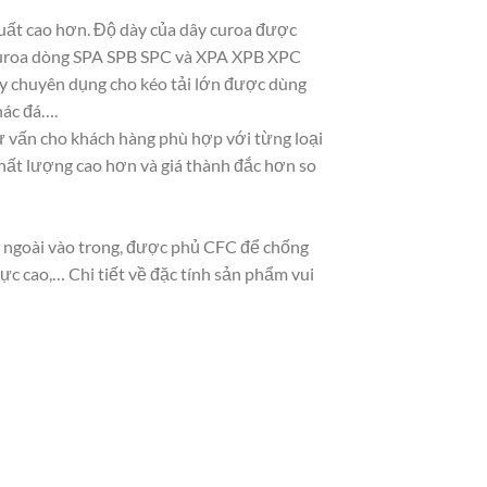
xuất cao hơn. Độ dày của dây curoa được
y curoa dòng SPA SPB SPC và XPA XPB XPC
này chuyên dụng cho kéo tải lớn được dùng
hác đá….
 tư vấn cho khách hàng phù hợp với từng loại
chất lượng cao hơn và giá thành đắc hơn so
từ ngoài vào trong, được phủ CFC để chống
ực cao,… Chi tiết về đặc tính sản phẩm vui