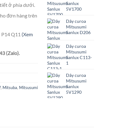
Sanlux
tiết ở phía dưới.
5V1700
ho đơn hàng trên
Dây curoa
Mitsusumi
Sanlux D206
ên P14 Q11
(Xem
Dây curoa
Mitsusumi
3 (Zalo).
Sanlux C113-
1
Dây curoa
Mitsusumi
Sanlux
V
,
Mitsuba
,
Mitsusumi
5V1290