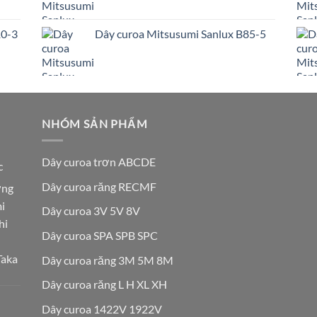
10-3
Dây curoa Mitsusumi Sanlux B85-5
NHÓM SẢN PHẨM
Dây curoa trơn ABCDE
c
Dây curoa răng RECMF
ơng
i
Dây curoa 3V 5V 8V
hi
Dây curoa SPA SPB SPC
Taka
Dây curoa răng 3M 5M 8M
Dây curoa răng L H XL XH
Dây curoa 1422V 1922V