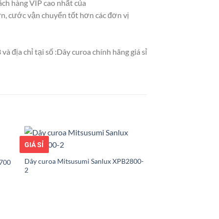
hách hàng VIP cao nhất của
ơn, cước vận chuyển tốt hơn các đơn vị
 địa chỉ tại số :Dây curoa chính hãng giá sỉ
GIÁ TỐT
GIÁ SỈ
Dây curoa Mitsusumi Sanlux XPB2800-
1700
2