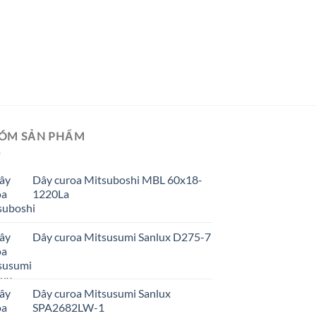
GIÁ TỐT
GIÁ SỈ
Dây curoa Mitsusum
ÓM SẢN PHẨM
Dây curoa Mitsuboshi MBL 60x18-
1220La
Dây curoa Mitsusumi Sanlux D275-7
Dây curoa Mitsusumi Sanlux
SPA2682LW-1