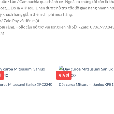
uốc / Lào / Campuchia qua chành xe . Ngoài ra chúng tôi còn là k
st,… Do là VIP loại 1 nên được hỗ trợ tốc độ giao hàng nhanh h
uý khách hàng giảm thêm chi phí mua hàng.
 Zalo Pay và tiền mặt.
i răng. Hoặc cần hỗ trợ vui lòng liên hệ SĐT/Zalo: 0906.999.843 và
HCM
ỐT
Ỉ
GIÁ TỐT
GIÁ SỈ
curoa Mitsusumi Sanlux XPC2240
Dây curoa Mitsusumi Sanlux XPB