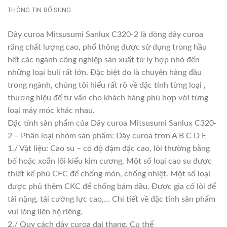
THÔNG TIN BỔ SUNG
Dây curoa Mitsusumi Sanlux C320-2 là dòng dây curoa
răng chất lượng cao, phổ thông được sử dụng trong hầu
hết các ngành công nghiệp sản xuất từ ly hợp nhỏ đến
những loại buli rất lớn. Đặc biệt do là chuyên hàng đầu
trong ngành, chúng tôi hiểu rất rõ về đặc tính từng loại ,
thương hiệu để tư vấn cho khách hàng phù hợp với từng
loại máy móc khác nhau.
Đặc tính sản phẩm của Dây curoa Mitsusumi Sanlux C320-
2 – Phân loại nhóm sản phẩm: Dây curoa trơn A B C D E
1./ Vật liệu: Cao su – có độ đậm đặc cao, lõi thường bằng
bố hoặc xoắn lõi kiểu kim cương. Một số loại cao su được
thiết kế phủ CFC để chống mòn, chống nhiệt. Một số loại
được phủ thêm CKC để chống bám dầu. Được gia cố lõi để
tải nặng, tải cường lực cao,… Chi tiết về đặc tính sản phẩm
vui lòng liên hệ riêng.
2./ Quy cách dây curoa đai thang. Cụ thể