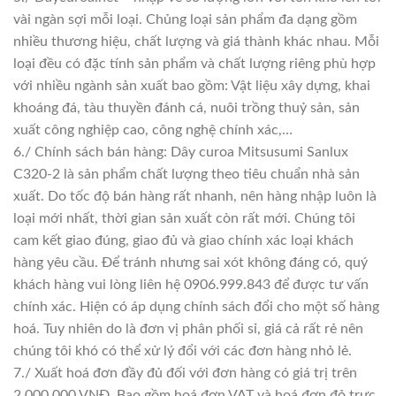
vài ngàn sợi mỗi loại. Chủng loại sản phẩm đa dạng gồm
nhiều thương hiệu, chất lượng và giá thành khác nhau. Mỗi
loại đều có đặc tính sản phẩm và chất lượng riêng phù hợp
với nhiều ngành sản xuất bao gồm: Vật liệu xây dựng, khai
khoáng đá, tàu thuyền đánh cá, nuôi trồng thuỷ sản, sản
xuất công nghiệp cao, công nghệ chính xác,…
6./ Chính sách bán hàng: Dây curoa Mitsusumi Sanlux
C320-2 là sản phẩm chất lượng theo tiêu chuẩn nhà sản
xuất. Do tốc độ bán hàng rất nhanh, nên hàng nhập luôn là
loại mới nhất, thời gian sản xuất còn rất mới. Chúng tôi
cam kết giao đúng, giao đủ và giao chính xác loại khách
hàng yêu cầu. Để tránh nhưng sai xót không đáng có, quý
khách hàng vui lòng liên hệ 0906.999.843 để được tư vấn
chính xác. Hiện có áp dụng chính sách đổi cho một số hàng
hoá. Tuy nhiên do là đơn vị phân phối sỉ, giá cả rất rẻ nên
chúng tôi khó có thể xử lý đổi với các đơn hàng nhỏ lẻ.
7./ Xuất hoá đơn đầy đủ đối với đơn hàng có giá trị trên
2.000.000 VNĐ. Bao gồm hoá đơn VAT và hoá đơn đỏ trực