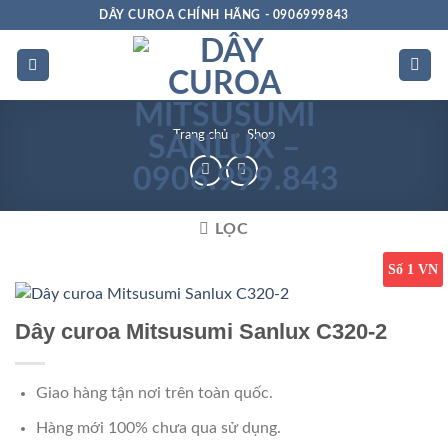
Bỏ
DÂY CUROA CHÍNH HÃNG - 0906999843
qua
nội
dung
Trang chủ
»
Shop
LỌC
Số 1 VN
Dây curoa Mitsusumi Sanlux C320-2
Giao hàng tận nơi trên toàn quốc.
Hàng mới 100% chưa qua sử dụng.