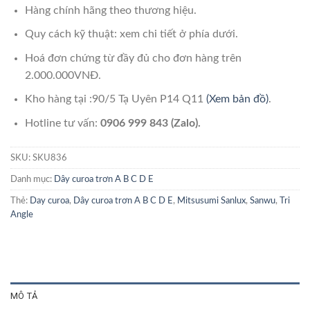
Hàng chính hãng theo thương hiệu.
Quy cách kỹ thuật: xem chi tiết ở phía dưới.
Hoá đơn chứng từ đầy đủ cho đơn hàng trên
2.000.000VNĐ.
Kho hàng tại :90/5 Tạ Uyên P14 Q11
(Xem bản đồ)
.
Hotline tư vấn:
0906 999 843 (Zalo).
SKU:
SKU836
Danh mục:
Dây curoa trơn A B C D E
Thẻ:
Day curoa
,
Dây curoa trơn A B C D E
,
Mitsusumi Sanlux
,
Sanwu
,
Tri
Angle
MÔ TẢ