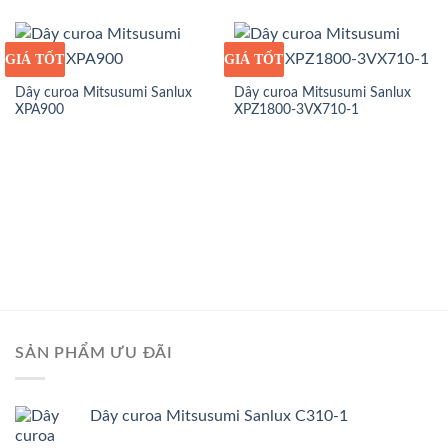
GIÁ TỐT
GIÁ SỈ
GIÁ TỐT
GIÁ SỈ
Dây curoa Mitsusumi Sanlux
Dây curoa Mitsusumi Sanlux
XPA900
XPZ1800-3VX710-1
SẢN PHẨM ƯU ĐÃI
Dây curoa Mitsusumi Sanlux C310-1