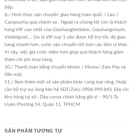
tiếp.
8./ Hình thức vận chuyển: giao hàng toàn quốc / Lào /
Campuchia qua chành xe . Ngoài ra chúng tôi còn là khách
hàng VIP cao nhất của Giaohangtietkiem, Giaohangnhanh,
Viettelpost,… Do là VIP loại 1 nên được hỗ trợ tốc độ giao
hàng nhanh hơn, cước vận chuyển tốt hơn các đơn vị khác.
Vì vậy, việc giá cước mềm hơn giúp quý khách hàng giảm
thêm chi phí mua hàng.
10./ Thanh toán bằng chuyển khoản / Momo/ Zalo Pay và
tiền mặt.
11./ Xem thêm một số sản phẩm khác cùng loại răng. Hoặc
cần hỗ trợ vui lòng liên hệ SĐT/Zalo: 0906.999.843. Địa chỉ
kho hàng tại số : Dây curoa chính hãng giá sỉ – 90/5 Tạ
Uyên Phường 14, Quận 11, TPHCM
SẢN PHẨM TƯƠNG TỰ