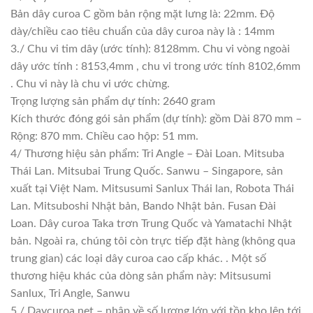
Bản dây curoa C gồm bản rộng mặt lưng là: 22mm. Độ
dày/chiều cao tiêu chuẩn của dây curoa này là : 14mm
3./ Chu vi tim dây (ước tính): 8128mm. Chu vi vòng ngoài
dây ước tính : 8153,4mm , chu vi trong ước tính 8102,6mm
. Chu vi này là chu vi ước chừng.
Trọng lượng sản phẩm dự tính: 2640 gram
Kích thước đóng gói sản phẩm (dự tính): gồm Dài 870 mm –
Rộng: 870 mm. Chiều cao hộp: 51 mm.
4/ Thương hiệu sản phẩm: Tri Angle – Đài Loan. Mitsuba
Thái Lan. Mitsubai Trung Quốc. Sanwu – Singapore, sản
xuất tại Việt Nam. Mitsusumi Sanlux Thái lan, Robota Thái
Lan. Mitsuboshi Nhật bản, Bando Nhật bản. Fusan Đài
Loan. Dây curoa Taka trơn Trung Quốc và Yamatachi Nhật
bản. Ngoài ra, chúng tôi còn trực tiếp đặt hàng (không qua
trung gian) các loại dây curoa cao cấp khác. . Một số
thương hiệu khác của dòng sản phẩm này: Mitsusumi
Sanlux, Tri Angle, Sanwu
5./ Daycuroa.net – nhập về số lượng lớn với tồn kho lên tới