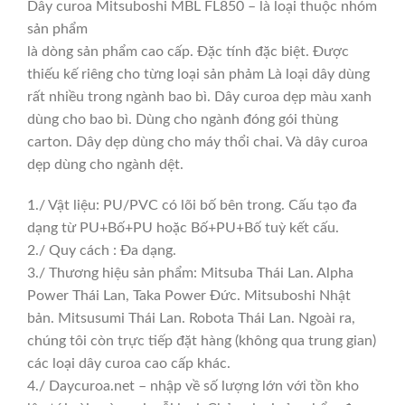
Dây curoa Mitsuboshi MBL FL850 – là loại thuộc nhóm
sản phẩm
là dòng sản phẩm cao cấp. Đặc tính đặc biệt. Được
thiếu kế riêng cho từng loại sản phảm Là loại dây dùng
rất nhiều trong ngành bao bì. Dây curoa dẹp màu xanh
dùng cho bao bì. Dùng cho ngành đóng gói thùng
carton. Dây dẹp dùng cho máy thổi chai. Và dây curoa
dẹp dùng cho ngành dệt.
1./ Vật liệu: PU/PVC có lõi bố bên trong. Cấu tạo đa
dạng từ PU+Bố+PU hoặc Bố+PU+Bố tuỳ kết cấu.
2./ Quy cách : Đa dạng.
3./ Thương hiệu sản phẩm: Mitsuba Thái Lan. Alpha
Power Thái Lan, Taka Power Đức. Mitsuboshi Nhật
bản. Mitsusumi Thái Lan. Robota Thái Lan. Ngoài ra,
chúng tôi còn trực tiếp đặt hàng (không qua trung gian)
các loại dây curoa cao cấp khác.
4./ Daycuroa.net – nhập về số lượng lớn với tồn kho