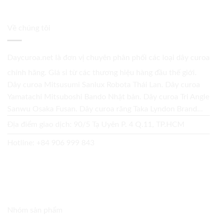
Về chúng tôi
Daycuroa.net
là đơn vị chuyên phân phối các loại dây curoa
chính hãng. Giá sỉ từ các thương hiệu hàng đầu thế giới.
Dây curoa Mitsusumi Sanlux Robota Thái Lan. Dây curoa
Yamatachi Mitsuboshi Bando Nhật bản. Dây curoa Tri Angle
Sanwu Osaka Fusan. Dây curoa răng Taka Lyndon Brand...
Địa điểm giao dịch: 90/5 Tạ Uyên P. 4 Q.11, TP.HCM
Hotline:
+84 906 999 843
Nhóm sản phẩm