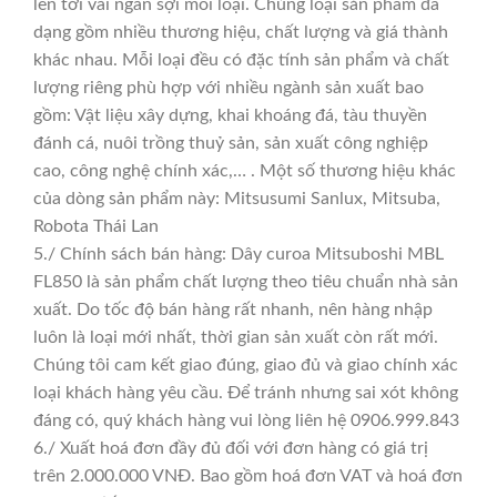
lên tới vài ngàn sợi mỗi loại. Chủng loại sản phẩm đa
dạng gồm nhiều thương hiệu, chất lượng và giá thành
khác nhau. Mỗi loại đều có đặc tính sản phẩm và chất
lượng riêng phù hợp với nhiều ngành sản xuất bao
gồm: Vật liệu xây dựng, khai khoáng đá, tàu thuyền
đánh cá, nuôi trồng thuỷ sản, sản xuất công nghiệp
cao, công nghệ chính xác,… . Một số thương hiệu khác
của dòng sản phẩm này: Mitsusumi Sanlux, Mitsuba,
Robota Thái Lan
5./ Chính sách bán hàng: Dây curoa Mitsuboshi MBL
FL850 là sản phẩm chất lượng theo tiêu chuẩn nhà sản
xuất. Do tốc độ bán hàng rất nhanh, nên hàng nhập
luôn là loại mới nhất, thời gian sản xuất còn rất mới.
Chúng tôi cam kết giao đúng, giao đủ và giao chính xác
loại khách hàng yêu cầu. Để tránh nhưng sai xót không
đáng có, quý khách hàng vui lòng liên hệ 0906.999.843
6./ Xuất hoá đơn đầy đủ đối với đơn hàng có giá trị
trên 2.000.000 VNĐ. Bao gồm hoá đơn VAT và hoá đơn