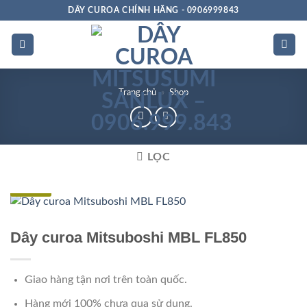
Bỏ
DÂY CUROA CHÍNH HÃNG - 0906999843
qua
nội
dung
Trang chủ
»
Shop
LỌC
Đặc biệt
Dây curoa Mitsuboshi MBL FL850
Giao hàng tận nơi trên toàn quốc.
Hàng mới 100% chưa qua sử dụng.