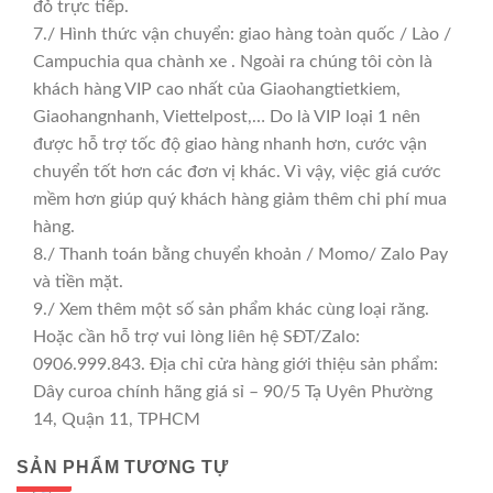
đỏ trực tiếp.
7./ Hình thức vận chuyển: giao hàng toàn quốc / Lào /
Campuchia qua chành xe . Ngoài ra chúng tôi còn là
khách hàng VIP cao nhất của Giaohangtietkiem,
Giaohangnhanh, Viettelpost,… Do là VIP loại 1 nên
được hỗ trợ tốc độ giao hàng nhanh hơn, cước vận
chuyển tốt hơn các đơn vị khác. Vì vậy, việc giá cước
mềm hơn giúp quý khách hàng giảm thêm chi phí mua
hàng.
8./ Thanh toán bằng chuyển khoản / Momo/ Zalo Pay
và tiền mặt.
9./ Xem thêm một số sản phẩm khác cùng loại răng.
Hoặc cần hỗ trợ vui lòng liên hệ SĐT/Zalo:
0906.999.843. Địa chỉ cửa hàng giới thiệu sản phẩm:
Dây curoa chính hãng giá sỉ – 90/5 Tạ Uyên Phường
14, Quận 11, TPHCM
SẢN PHẨM TƯƠNG TỰ
GIÁ TỐT
GIÁ SỈ