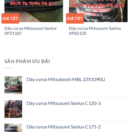
GIÁ TỐT
GIÁ SỈ
GIÁ TỐT
GIÁ SỈ
Dây curoa Mitsusumi Sanlux
Dây curoa Mitsusumi Sanlux
XPZ1187
XPB2120
SẢN PHẨM ƯU ĐÃI
Dây curoa Mitsuboshi MBL 22X1090Li
Dây curoa Mitsusumi Sanlux C120-3
Dây curoa Mitsusumi Sanlux C175-2