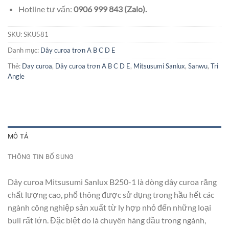
Hotline tư vấn:
0906 999 843 (Zalo).
SKU:
SKU581
Danh mục:
Dây curoa trơn A B C D E
Thẻ:
Day curoa
,
Dây curoa trơn A B C D E
,
Mitsusumi Sanlux
,
Sanwu
,
Tri
Angle
MÔ TẢ
THÔNG TIN BỔ SUNG
Dây curoa Mitsusumi Sanlux B250-1 là dòng dây curoa răng
chất lượng cao, phổ thông được sử dụng trong hầu hết các
ngành công nghiệp sản xuất từ ly hợp nhỏ đến những loại
buli rất lớn. Đặc biệt do là chuyên hàng đầu trong ngành,