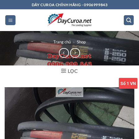
Bỏ
DÂY CUROA CHÍNH HÃNG - 0906999843
qua
nội
dung
Trang chủ
»
Shop
LỌC
Số 1 VN