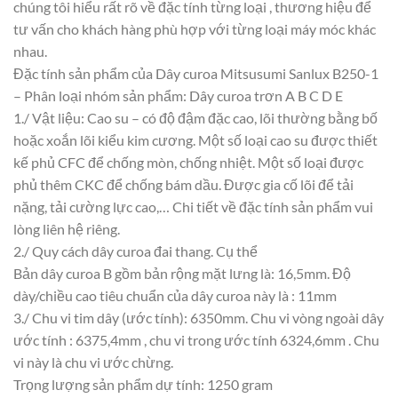
chúng tôi hiểu rất rõ về đặc tính từng loại , thương hiệu để
tư vấn cho khách hàng phù hợp với từng loại máy móc khác
nhau.
Đặc tính sản phẩm của Dây curoa Mitsusumi Sanlux B250-1
– Phân loại nhóm sản phẩm: Dây curoa trơn A B C D E
1./ Vật liệu: Cao su – có độ đậm đặc cao, lõi thường bằng bố
hoặc xoắn lõi kiểu kim cương. Một số loại cao su được thiết
kế phủ CFC để chống mòn, chống nhiệt. Một số loại được
phủ thêm CKC để chống bám dầu. Được gia cố lõi để tải
nặng, tải cường lực cao,… Chi tiết về đặc tính sản phẩm vui
lòng liên hệ riêng.
2./ Quy cách dây curoa đai thang. Cụ thể
Bản dây curoa B gồm bản rộng mặt lưng là: 16,5mm. Độ
dày/chiều cao tiêu chuẩn của dây curoa này là : 11mm
3./ Chu vi tim dây (ước tính): 6350mm. Chu vi vòng ngoài dây
ước tính : 6375,4mm , chu vi trong ước tính 6324,6mm . Chu
vi này là chu vi ước chừng.
Trọng lượng sản phẩm dự tính: 1250 gram