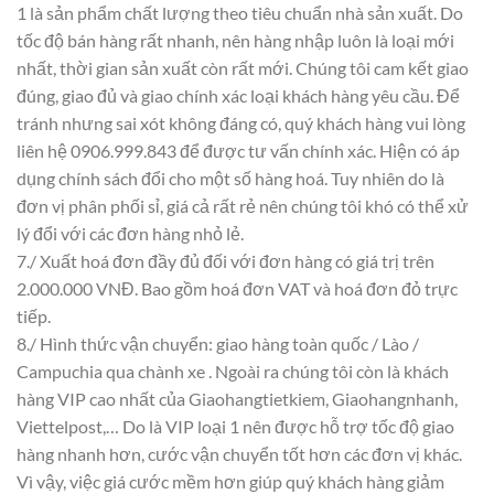
1 là sản phẩm chất lượng theo tiêu chuẩn nhà sản xuất. Do
tốc độ bán hàng rất nhanh, nên hàng nhập luôn là loại mới
nhất, thời gian sản xuất còn rất mới. Chúng tôi cam kết giao
đúng, giao đủ và giao chính xác loại khách hàng yêu cầu. Để
tránh nhưng sai xót không đáng có, quý khách hàng vui lòng
liên hệ 0906.999.843 để được tư vấn chính xác. Hiện có áp
dụng chính sách đổi cho một số hàng hoá. Tuy nhiên do là
đơn vị phân phối sỉ, giá cả rất rẻ nên chúng tôi khó có thể xử
lý đổi với các đơn hàng nhỏ lẻ.
7./ Xuất hoá đơn đầy đủ đối với đơn hàng có giá trị trên
2.000.000 VNĐ. Bao gồm hoá đơn VAT và hoá đơn đỏ trực
tiếp.
8./ Hình thức vận chuyển: giao hàng toàn quốc / Lào /
Campuchia qua chành xe . Ngoài ra chúng tôi còn là khách
hàng VIP cao nhất của Giaohangtietkiem, Giaohangnhanh,
Viettelpost,… Do là VIP loại 1 nên được hỗ trợ tốc độ giao
hàng nhanh hơn, cước vận chuyển tốt hơn các đơn vị khác.
Vì vậy, việc giá cước mềm hơn giúp quý khách hàng giảm