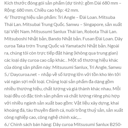
Kích thước đóng gói sản phẩm (dự tính): gồm Dài 680 mm –
Rộng: 680 mm. Chiều cao hộp: 42 mm.
4/ Thương hiệu sản phẩm: Tri Angle – Đài Loan. Mitsuba
Thái Lan. Mitsubai Trung Quốc. Sanwu – Singapore, sản xuất
tại Việt Nam. Mitsusumi Sanlux Thái lan, Robota Thái Lan.
Mitsuboshi Nhật bản, Bando Nhật bản. Fusan Đài Loan. Dây
curoa Taka trơn Trung Quốc và Yamatachi Nhật bản. Ngoài
ra, chúng tôi còn trực tiếp đặt hàng (không qua trung gian)
các loại dây curoa cao cấp khác. . Một số thương hiệu khác
của dòng sản phẩm này: Mitsusumi Sanlux, Tri Angle, Sanwu
5./ Daycuroa.net – nhập về số lượng lớn với tồn kho lên tới
vài ngàn sợi mỗi loại. Chủng loại sản phẩm đa dạng gồm
nhiều thương hiệu, chất lượng và giá thành khác nhau. Mỗi
loại đều có đặc tính sản phẩm và chất lượng riêng phù hợp
với nhiều ngành sản xuất bao gồm: Vật liệu xây dựng, khai
khoáng đá, tàu thuyền đánh cá, nuôi trồng thuỷ sản, sản xuất
công nghiệp cao, công nghệ chính xác,…
6./ Chính sách bán hàng: Dây curoa Mitsusumi Sanlux B250-