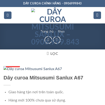
Bỏ
DÂY CUROA CHÍNH HÃNG - 0906999843
qua
nội
dung
Trang chủ
»
Shop
LỌC
Số 1 VN
Dây curoa Mitsusumi Sanlux A67
Giao hàng tận nơi trên toàn quốc.
Hàng mới 100% chưa qua sử dụng.