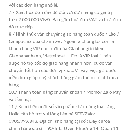
với các đơn hàng nhỏ lẻ.
7./ Xuất hoá đơn đầy đủ đối với đơn hàng có giá trị
trên 2.000.000 VNĐ. Bao gồm hoá đơn VAT và hoá đơn
đỏ trực tiếp.
8./ Hình thức vận chuyển: giao hàng toàn quốc / Lào /
Campuchia qua chành xe . Ngoài ra chúng tôi còn là
khách hàng VIP cao nhất của Giaohangtietkiem,
Giaohangnhanh, Viettelpost,… Do là VIP loại 1 nên
được hỗ trợ tốc độ giao hàng nhanh hơn, cước vận
chuyển tốt hơn các đơn vị khác. Vì vậy, việc giá cước
mềm hơn giúp quý khách hàng giảm thêm chi phí mua
hàng.
10./ Thanh toán bằng chuyển khoản / Momo/ Zalo Pay
và tiền mặt.
11./ Xem thêm một số sản phẩm khác cùng loại răng.
Hoặc cần hỗ trợ vui lòng liên hệ SĐT/Zalo:
0906.999.843. Địa chỉ kho hàng tại số : Dây curoa
chính hãng giá sỉ – 90/5 Tạ Uyên Phường 14, Quận 11,