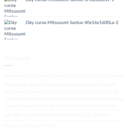
Dây curoa Mitsusumi Sanlux 40x16x1600La-2
Về chúng tôi
Daycuroa.net
là đơn vị chuyên phân phối các loại dây curoa
chính hãng. Giá sỉ từ các thương hiệu hàng đầu thế giới.
Dây curoa Mitsusumi Sanlux Robota Thái Lan. Dây curoa
Yamatachi Mitsuboshi Bando Nhật bản. Dây curoa Tri Angle
Sanwu Osaka Fusan. Dây curoa răng Taka Lyndon Brand...
Địa điểm giao dịch: 90/5 Tạ Uyên P. 4 Q.11, TP.HCM
Hotline:
+84 906 999 843