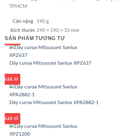
TPHCM
Cân nặng
190 g
Kích thước
190 × 190 × 33 mm
SẢN PHẨM TƯƠNG TỰ
GIÁ TỐT
GIÁ SỈ
Dây curoa Mitsusumi Sanlux XPZ637
GIÁ TỐT
GIÁ SỈ
Dây curoa Mitsusumi Sanlux XPA2882-1
GIÁ TỐT
GIÁ SỈ