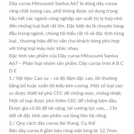
Dây curoa Mitsusumi Sanlux A67 là dòng dây curoa
răng chất lượng cao, phổ thông được sử dụng trong
hầu hết các ngành công nghiệp sản xuất từ ly hợp nhỏ
đến những loại buli rất lớn. Đặc biệt do là chuyên hàng
đầu trong ngành, chúng tôi hiểu rất rõ về đặc tính từng
loại , thương hiệu để tư vấn cho khách hàng phù hợp
với từng loại máy móc khác nhau.
Đặc tính sản phẩm của Dây curoa Mitsusumi Sanlux
A67 – Phân loại nhóm sản phẩm: Dây curoa trơn A B C
D E
1./ Vật liệu: Cao su – có độ đậm đặc cao, lõi thường
bằng bố hoặc xoắn lõi kiểu kim cương. Một số loại cao
su được thiết kế phủ CFC để chống mòn, chống nhiệt.
Một số loại được phủ thêm CKC để chống bám dầu.
Được gia cố lõi để tải nặng, tải cường lực cao,… Chi
tiết về đặc tính sản phẩm vui lòng liên hệ riêng.
2./ Quy cách dây curoa đai thang. Cụ thể
Bản dây curoa A gồm bản rộng mặt lưng là: 12,7mm.