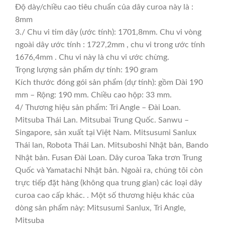
Độ dày/chiều cao tiêu chuẩn của dây curoa này là :
8mm
3./ Chu vi tim dây (ước tính): 1701,8mm. Chu vi vòng
ngoài dây ước tính : 1727,2mm , chu vi trong ước tính
1676,4mm . Chu vi này là chu vi ước chừng.
Trọng lượng sản phẩm dự tính: 190 gram
Kích thước đóng gói sản phẩm (dự tính): gồm Dài 190
mm – Rộng: 190 mm. Chiều cao hộp: 33 mm.
4/ Thương hiệu sản phẩm: Tri Angle – Đài Loan.
Mitsuba Thái Lan. Mitsubai Trung Quốc. Sanwu –
Singapore, sản xuất tại Việt Nam. Mitsusumi Sanlux
Thái lan, Robota Thái Lan. Mitsuboshi Nhật bản, Bando
Nhật bản. Fusan Đài Loan. Dây curoa Taka trơn Trung
Quốc và Yamatachi Nhật bản. Ngoài ra, chúng tôi còn
trực tiếp đặt hàng (không qua trung gian) các loại dây
curoa cao cấp khác. . Một số thương hiệu khác của
dòng sản phẩm này: Mitsusumi Sanlux, Tri Angle,
Mitsuba