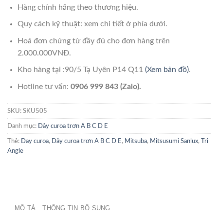
Hàng chính hãng theo thương hiệu.
Quy cách kỹ thuật: xem chi tiết ở phía dưới.
Hoá đơn chứng từ đầy đủ cho đơn hàng trên
2.000.000VNĐ.
Kho hàng tại :90/5 Tạ Uyên P14 Q11
(Xem bản đồ)
.
Hotline tư vấn:
0906 999 843 (Zalo).
SKU:
SKU505
Danh mục:
Dây curoa trơn A B C D E
Thẻ:
Day curoa
,
Dây curoa trơn A B C D E
,
Mitsuba
,
Mitsusumi Sanlux
,
Tri
Angle
MÔ TẢ
THÔNG TIN BỔ SUNG