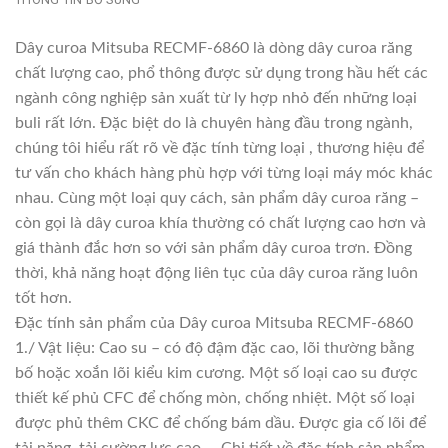
Dây curoa Mitsuba RECMF-6860 là dòng dây curoa răng
chất lượng cao, phổ thông được sử dụng trong hầu hết các
ngành công nghiệp sản xuất từ ly hợp nhỏ đến những loại
buli rất lớn. Đặc biệt do là chuyên hàng đầu trong ngành,
chúng tôi hiểu rất rõ về đặc tính từng loại , thương hiệu để
tư vấn cho khách hàng phù hợp với từng loại máy móc khác
nhau. Cùng một loại quy cách, sản phẩm dây curoa răng –
còn gọi là dây curoa khía thường có chất lượng cao hơn và
giá thành đắc hơn so với sản phẩm dây curoa trơn. Đồng
thời, khả năng hoạt động liên tục của dây curoa răng luôn
tốt hơn.
Đặc tính sản phẩm của Dây curoa Mitsuba RECMF-6860
1./ Vật liệu: Cao su – có độ đậm đặc cao, lõi thường bằng
bố hoặc xoắn lõi kiểu kim cương. Một số loại cao su được
thiết kế phủ CFC để chống mòn, chống nhiệt. Một số loại
được phủ thêm CKC để chống bám dầu. Được gia cố lõi để
tải nặng, tải cường lực cao,… Chi tiết về đặc tính sản phẩm