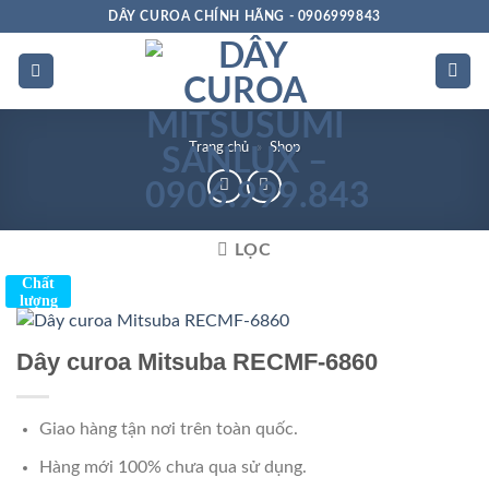
Bỏ
DÂY CUROA CHÍNH HÃNG - 0906999843
qua
nội
dung
Trang chủ
»
Shop
LỌC
Chất
lượng
Dây curoa Mitsuba RECMF-6860
Giao hàng tận nơi trên toàn quốc.
Hàng mới 100% chưa qua sử dụng.