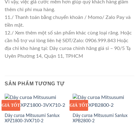
Vì vậy, việc giá cước mềm hơn giúp quý khách hàng giảm
thêm chi phí mua hàng.
11./ Thanh toán bằng chuyển khoản / Momo/ Zalo Pay và
tiền mặt.
12./ Xem thêm một số sản phẩm khác cùng loại răng. Hoặc
cần hỗ trợ vui lòng liên hệ SĐT/Zalo: 0906.999.843 Hoặc
địa chỉ kho hàng tại: Dây curoa chính hãng giá sỉ – 90/5 Tạ
Uyên Phường 14, Quận 11, TPHCM
SẢN PHẨM TƯƠNG TỰ
GIÁ TỐT
GIÁ SỈ
GIÁ TỐT
GIÁ SỈ
Dây curoa Mitsusumi Sanlux
Dây curoa Mitsusumi Sanlux
XPZ1800-3VX710-2
XPB2800-2