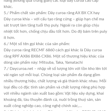
hàng (không qua trung gian) các loại dây curoa cao cấp
khác.
5./ Phẩm chất sản phẩm: Dây curoa răng AX BX CX hay
Dây curoa khía – với cấu tạo răng cứng – giúp hạn chế ma
sát trượt làm tăng tuổi thọ puly. Ngoài ra còn giúp chịu
nhiệt tốt hơn, chống chịu dầu tốt hơn. Do độ bám trên puly
ít hơn.
6./ Một số tên gọi khác của sản phẩm:
Dây curoa răng RECMF 6860 cách gọi khác là Dây curoa
răng RPF AX86 BX86 CX86. Một số thương hiệu khác của
dòng sản phẩm này: Mitsuba, Taka, Yamatachi
7./ Daycuroa.net – nhập về số lượng lớn với tồn kho lên tới
vài ngàn sợi mỗi loại. Chủng loại sản phẩm đa dạng gồm
nhiều thương hiệu, chất lượng và giá thành khác nhau. Mỗi
loại đều có đặc tính sản phẩm và chất lượng riêng phù hợp
với nhiều ngành sản xuất bao gồm: Vật liệu xây dựng, khai
khoáng đá, tàu thuyền đánh cá, nuôi trồng thuỷ sản, sản
xuất công nghiệp cao, công nghệ chính xác,…