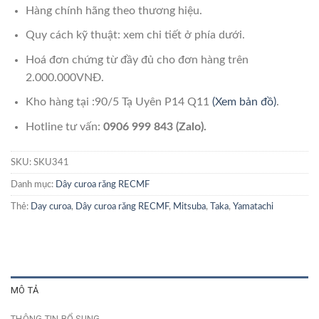
Hàng chính hãng theo thương hiệu.
Quy cách kỹ thuật: xem chi tiết ở phía dưới.
Hoá đơn chứng từ đầy đủ cho đơn hàng trên
2.000.000VNĐ.
Kho hàng tại :90/5 Tạ Uyên P14 Q11
(Xem bản đồ)
.
Hotline tư vấn:
0906 999 843 (Zalo).
SKU:
SKU341
Danh mục:
Dây curoa răng RECMF
Thẻ:
Day curoa
,
Dây curoa răng RECMF
,
Mitsuba
,
Taka
,
Yamatachi
MÔ TẢ
THÔNG TIN BỔ SUNG