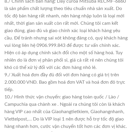
8./ Chính sách bán hàng: Dây curoa Mitsuba RECMF-6860
là sản phẩm chất lượng theo tiêu chuẩn nhà sản xuất. Do
tốc độ bán hàng rất nhanh, nên hàng nhập luôn là loại mới
nhất, thời gian sản xuất còn rất mới. Chúng tôi cam kết
giao đúng, giao đủ và giao chính xác loại khách hàng yêu
cầu. Để tránh nhưng sai xót không đáng có, quý khách hàng
vui lòng liên hệ 0906.999.843 để được tư vấn chính xác.
Hiện có áp dụng chính sách đổi cho một số hàng hoá. Tuy
nhiên do là đơn vị phân phối sỉ, giá cả rất rẻ nên chúng tôi
khó có thể xử lý đổi với các đơn hàng nhỏ lẻ.
9./ Xuất hoá đơn đầy đủ đối với đơn hàng có giá trị trên
2.000.000 VNĐ. Bao gồm hoá đơn VAT và hoá đơn đỏ trực
tiếp.
10./ Hình thức vận chuyển: giao hàng toàn quốc / Lào /
Campuchia qua chành xe . Ngoài ra chúng tôi còn là khách
hàng VIP cao nhất của Giaohangtietkiem, Giaohangnhanh,
Viettelpost,… Do là VIP loại 1 nên được hỗ trợ tốc độ giao
hàng nhanh hơn, cước vận chuyển tốt hơn các đơn vị khác.