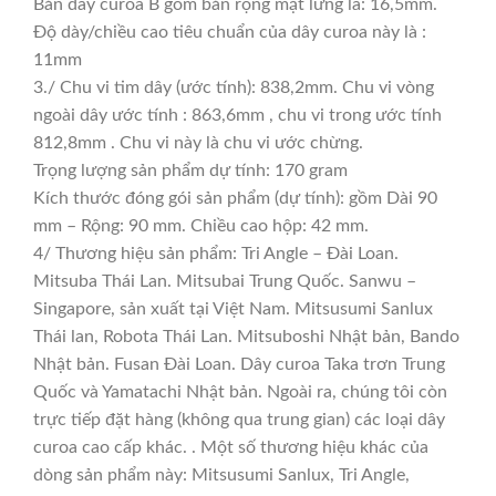
Bản dây curoa B gồm bản rộng mặt lưng là: 16,5mm.
Độ dày/chiều cao tiêu chuẩn của dây curoa này là :
11mm
3./ Chu vi tim dây (ước tính): 838,2mm. Chu vi vòng
ngoài dây ước tính : 863,6mm , chu vi trong ước tính
812,8mm . Chu vi này là chu vi ước chừng.
Trọng lượng sản phẩm dự tính: 170 gram
Kích thước đóng gói sản phẩm (dự tính): gồm Dài 90
mm – Rộng: 90 mm. Chiều cao hộp: 42 mm.
4/ Thương hiệu sản phẩm: Tri Angle – Đài Loan.
Mitsuba Thái Lan. Mitsubai Trung Quốc. Sanwu –
Singapore, sản xuất tại Việt Nam. Mitsusumi Sanlux
Thái lan, Robota Thái Lan. Mitsuboshi Nhật bản, Bando
Nhật bản. Fusan Đài Loan. Dây curoa Taka trơn Trung
Quốc và Yamatachi Nhật bản. Ngoài ra, chúng tôi còn
trực tiếp đặt hàng (không qua trung gian) các loại dây
curoa cao cấp khác. . Một số thương hiệu khác của
dòng sản phẩm này: Mitsusumi Sanlux, Tri Angle,