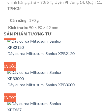
chính hãng giá sỉ – 90/5 Tạ Uyên Phường 14, Quận 11,
TPHCM
Cân nặng
170 g
Kích thước
90 × 90 × 42 mm
SẢN PHẨM TƯƠNG TỰ
GIÁ TỐT
GIÁ SỈ
Dây curoa Mitsusumi Sanlux XPB2120
GIÁ TỐT
GIÁ SỈ
Dây curoa Mitsusumi Sanlux XPB3000
GIÁ TỐT
GIÁ SỈ