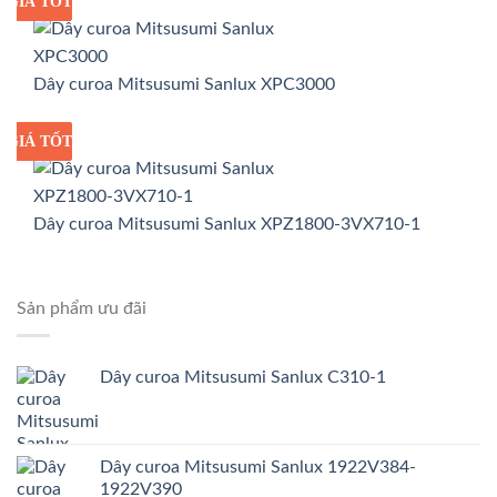
GIÁ TỐT
GIÁ SỈ
Dây curoa Mitsusumi Sanlux XPC3000
GIÁ TỐT
GIÁ SỈ
Dây curoa Mitsusumi Sanlux XPZ1800-3VX710-1
Sản phẩm ưu đãi
Dây curoa Mitsusumi Sanlux C310-1
Dây curoa Mitsusumi Sanlux 1922V384-
1922V390