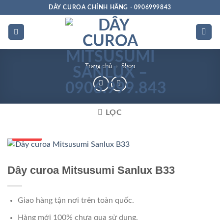
Bỏ
DÂY CUROA CHÍNH HÃNG - 0906999843
qua
nội
dung
Trang chủ
»
Shop
LỌC
Số 1 VN
Dây curoa Mitsusumi Sanlux B33
Giao hàng tận nơi trên toàn quốc.
Hàng mới 100% chưa qua sử dụng.