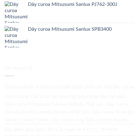
Dây curoa Mitsusumi Sanlux PJ762-300J
Dây curoa Mitsusumi Sanlux SPB3400
Về chúng tôi
Daycuroa.net
là đơn vị chuyên phân phối các loại dây curoa
chính hãng. Giá sỉ từ các thương hiệu hàng đầu thế giới.
Dây curoa Mitsusumi Sanlux Robota Thái Lan. Dây curoa
Yamatachi Mitsuboshi Bando Nhật bản. Dây curoa Tri Angle
Sanwu Osaka Fusan. Dây curoa răng Taka Lyndon Brand...
Địa điểm giao dịch: 90/5 Tạ Uyên P. 4 Q.11, TP.HCM