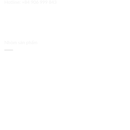
Hotline:
+84 906 999 843
Nhóm sản phẩm