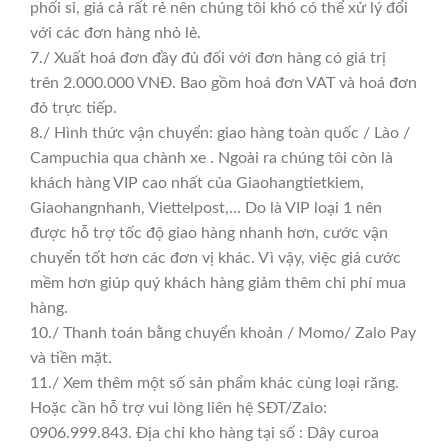
phối sỉ, giá cả rất rẻ nên chúng tôi khó có thể xử lý đổi
với các đơn hàng nhỏ lẻ.
7./ Xuất hoá đơn đầy đủ đối với đơn hàng có giá trị
trên 2.000.000 VNĐ. Bao gồm hoá đơn VAT và hoá đơn
đỏ trực tiếp.
8./ Hình thức vận chuyển: giao hàng toàn quốc / Lào /
Campuchia qua chành xe . Ngoài ra chúng tôi còn là
khách hàng VIP cao nhất của Giaohangtietkiem,
Giaohangnhanh, Viettelpost,… Do là VIP loại 1 nên
được hỗ trợ tốc độ giao hàng nhanh hơn, cước vận
chuyển tốt hơn các đơn vị khác. Vì vậy, việc giá cước
mềm hơn giúp quý khách hàng giảm thêm chi phí mua
hàng.
10./ Thanh toán bằng chuyển khoản / Momo/ Zalo Pay
và tiền mặt.
11./ Xem thêm một số sản phẩm khác cùng loại răng.
Hoặc cần hỗ trợ vui lòng liên hệ SĐT/Zalo:
0906.999.843. Địa chỉ kho hàng tại số : Dây curoa