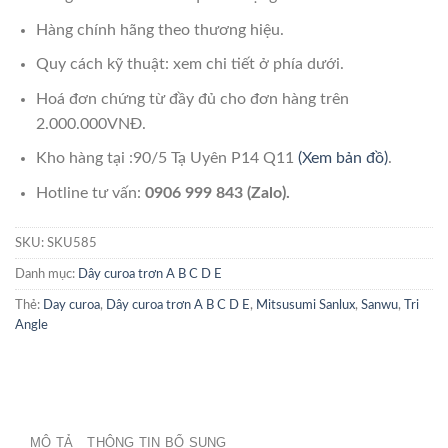
Hàng chính hãng theo thương hiệu.
Quy cách kỹ thuật: xem chi tiết ở phía dưới.
Hoá đơn chứng từ đầy đủ cho đơn hàng trên
2.000.000VNĐ.
Kho hàng tại :90/5 Tạ Uyên P14 Q11
(Xem bản đồ)
.
Hotline tư vấn:
0906 999 843 (Zalo).
SKU:
SKU585
Danh mục:
Dây curoa trơn A B C D E
Thẻ:
Day curoa
,
Dây curoa trơn A B C D E
,
Mitsusumi Sanlux
,
Sanwu
,
Tri
Angle
MÔ TẢ
THÔNG TIN BỔ SUNG