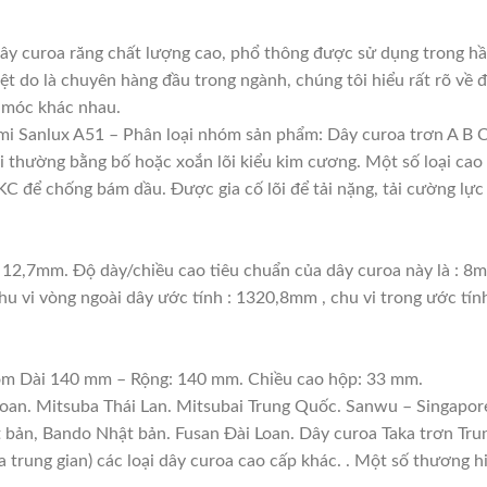
y curoa răng chất lượng cao, phổ thông được sử dụng trong hầu
ệt do là chuyên hàng đầu trong ngành, chúng tôi hiểu rất rõ về đ
 móc khác nhau.
i Sanlux A51 – Phân loại nhóm sản phẩm: Dây curoa trơn A B 
lõi thường bằng bố hoặc xoắn lõi kiểu kim cương. Một số loại c
 để chống bám dầu. Được gia cố lõi để tải nặng, tải cường lực 
 12,7mm. Độ dày/chiều cao tiêu chuẩn của dây curoa này là : 8
hu vi vòng ngoài dây ước tính : 1320,8mm , chu vi trong ước tí
gồm Dài 140 mm – Rộng: 140 mm. Chiều cao hộp: 33 mm.
Loan. Mitsuba Thái Lan. Mitsubai Trung Quốc. Sanwu – Singapore
t bản, Bando Nhật bản. Fusan Đài Loan. Dây curoa Taka trơn Tru
a trung gian) các loại dây curoa cao cấp khác. . Một số thương 