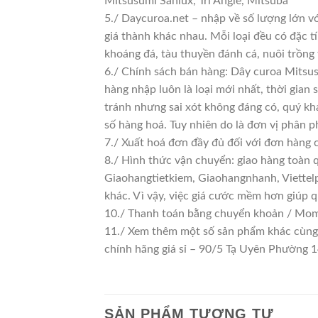
Mitsusumi Sanlux, Tri Angle, Mitsuba
5./ Daycuroa.net – nhập về số lượng lớn vớ
giá thành khác nhau. Mỗi loại đều có đặc t
khoáng đá, tàu thuyền đánh cá, nuôi trồng
6./ Chính sách bán hàng: Dây curoa Mitsus
hàng nhập luôn là loại mới nhất, thời gian 
tránh nhưng sai xót không đáng có, quý kh
số hàng hoá. Tuy nhiên do là đơn vị phân phố
7./ Xuất hoá đơn đầy đủ đối với đơn hàng 
8./ Hình thức vận chuyển: giao hàng toàn 
Giaohangtietkiem, Giaohangnhanh, Viettelp
khác. Vì vậy, việc giá cước mềm hơn giúp 
10./ Thanh toán bằng chuyển khoản / Momo
11./ Xem thêm một số sản phẩm khác cùng lo
chính hãng giá sỉ – 90/5 Tạ Uyên Phường
SẢN PHẨM TƯƠNG TỰ