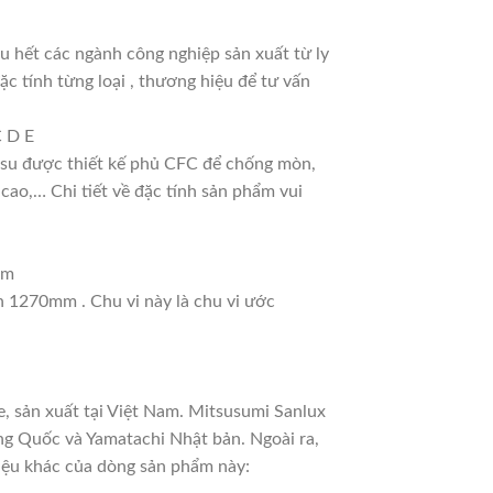
 hết các ngành công nghiệp sản xuất từ ly
ặc tính từng loại , thương hiệu để tư vấn
C D E
ao su được thiết kế phủ CFC để chống mòn,
cao,… Chi tiết về đặc tính sản phẩm vui
mm
nh 1270mm . Chu vi này là chu vi ước
, sản xuất tại Việt Nam. Mitsusumi Sanlux
ng Quốc và Yamatachi Nhật bản. Ngoài ra,
hiệu khác của dòng sản phẩm này: