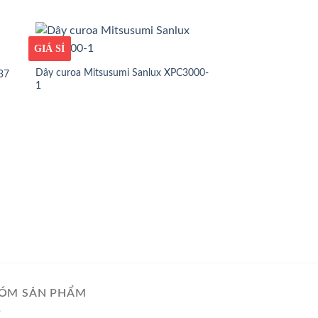
GIÁ TỐT
GIÁ SỈ
Dây curoa Mitsusumi Sanlux XPC3000-
37
1
GIÁ TỐT
GIÁ SỈ
Dây curoa Mitsusum
ÓM SẢN PHẨM