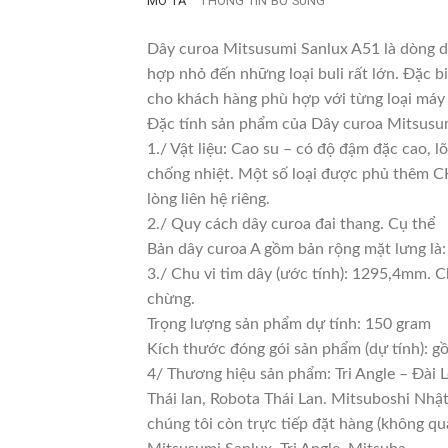
MÔ TẢ
THÔNG TIN BỔ SUNG
Dây curoa Mitsusumi Sanlux A51 là dòng dâ
hợp nhỏ đến những loại buli rất lớn. Đặc bi
cho khách hàng phù hợp với từng loại máy
Đặc tính sản phẩm của Dây curoa Mitsusum
1./ Vật liệu: Cao su – có độ đậm đặc cao, 
chống nhiệt. Một số loại được phủ thêm CKC
lòng liên hệ riêng.
2./ Quy cách dây curoa đai thang. Cụ thể
Bản dây curoa A gồm bản rộng mặt lưng là:
3./ Chu vi tim dây (ước tính): 1295,4mm. C
chừng.
Trọng lượng sản phẩm dự tính: 150 gram
Kích thước đóng gói sản phẩm (dự tính): 
4/ Thương hiệu sản phẩm: Tri Angle – Đài 
Thái lan, Robota Thái Lan. Mitsuboshi Nhậ
chúng tôi còn trực tiếp đặt hàng (không qu