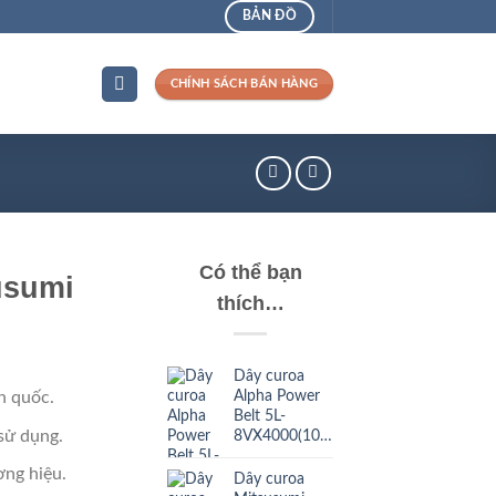
BẢN ĐỒ
CHÍNH SÁCH BÁN HÀNG
Có thể bạn
usumi
thích…
Dây curoa
Alpha Power
n quốc.
Belt 5L-
sử dụng.
8VX4000(10160)La
ng hiệu.
Dây curoa