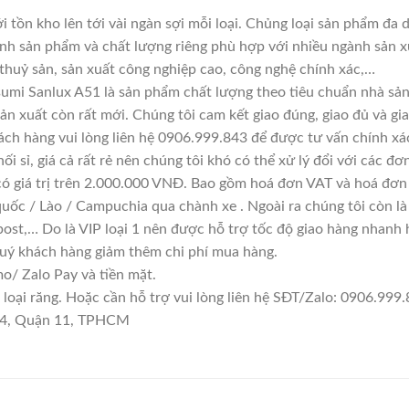
i tồn kho lên tới vài ngàn sợi mỗi loại. Chủng loại sản phẩm đa
ính sản phẩm và chất lượng riêng phù hợp với nhiều ngành sản x
 thuỷ sản, sản xuất công nghiệp cao, công nghệ chính xác,…
umi Sanlux A51 là sản phẩm chất lượng theo tiêu chuẩn nhà sản
sản xuất còn rất mới. Chúng tôi cam kết giao đúng, giao đủ và gi
ách hàng vui lòng liên hệ 0906.999.843 để được tư vấn chính xá
i sỉ, giá cả rất rẻ nên chúng tôi khó có thể xử lý đổi với các đơ
có giá trị trên 2.000.000 VNĐ. Bao gồm hoá đơn VAT và hoá đơn 
quốc / Lào / Campuchia qua chành xe . Ngoài ra chúng tôi còn l
ost,… Do là VIP loại 1 nên được hỗ trợ tốc độ giao hàng nhanh
quý khách hàng giảm thêm chi phí mua hàng.
/ Zalo Pay và tiền mặt.
ại răng. Hoặc cần hỗ trợ vui lòng liên hệ SĐT/Zalo: 0906.999.8
 14, Quận 11, TPHCM