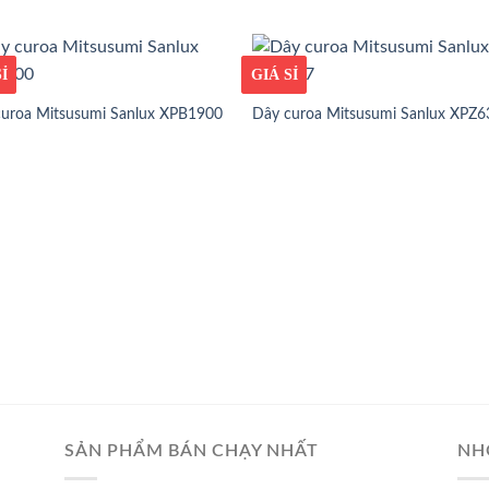
ỐT
Ỉ
GIÁ TỐT
GIÁ SỈ
curoa Mitsusumi Sanlux XPB1900
Dây curoa Mitsusumi Sanlux XPZ6
SẢN PHẨM BÁN CHẠY NHẤT
NH