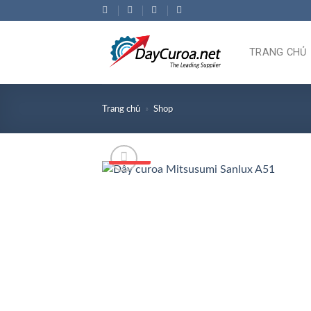
Bỏ
qua
nội
TRANG CHỦ
dung
Trang chủ
»
Shop
Số 1 VN