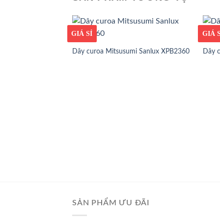
GIÁ TỐT
GIÁ SỈ
GIÁ T
GIÁ S
Dây curoa Mitsusumi Sanlux XPB2360
Dây 
SẢN PHẨM ƯU ĐÃI