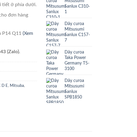
Mitsusumi
 tiết ở phía dưới.
Sanlux C310-
1
cho đơn hàng
Dây curoa
Mitsusumi
ên P14 Q11
(Xem
Sanlux C157-
7
43 (Zalo).
Dây curoa
Taka Power
Germany T5-
3100
Dây curoa
Mitsusumi
C D E
,
Mitsuba
,
Sanlux
SPB1850