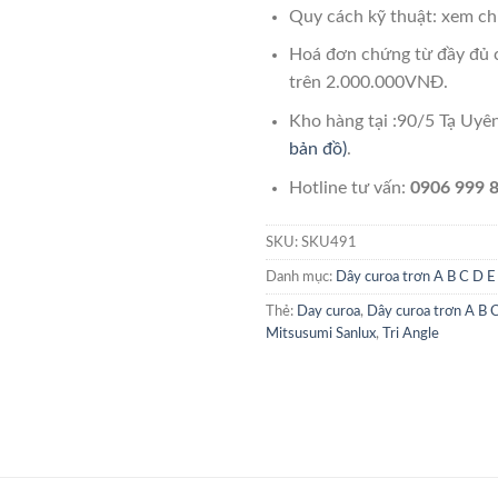
Quy cách kỹ thuật: xem chi
Hoá đơn chứng từ đầy đủ 
trên 2.000.000VNĐ.
Kho hàng tại :90/5 Tạ Uy
bản đồ)
.
Hotline tư vấn:
0906 999 8
SKU:
SKU491
Danh mục:
Dây curoa trơn A B C D E
Thẻ:
Day curoa
,
Dây curoa trơn A B 
Mitsusumi Sanlux
,
Tri Angle