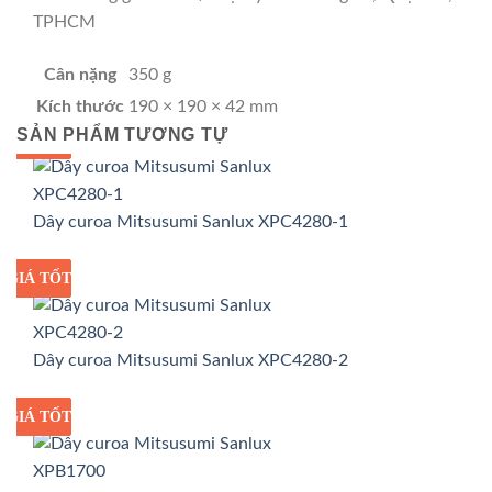
TPHCM
Cân nặng
350 g
Kích thước
190 × 190 × 42 mm
SẢN PHẨM TƯƠNG TỰ
GIÁ TỐT
GIÁ SỈ
Dây curoa Mitsusumi Sanlux XPC4280-1
GIÁ TỐT
GIÁ SỈ
Dây curoa Mitsusumi Sanlux XPC4280-2
GIÁ TỐT
GIÁ SỈ