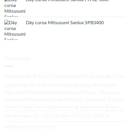
Dây curoa Mitsusumi Sanlux SPB3400
Về chúng tôi
Daycuroa.net
là đơn vị chuyên phân phối các loại dây curoa
chính hãng. Giá sỉ từ các thương hiệu hàng đầu thế giới.
Dây curoa Mitsusumi Sanlux Robota Thái Lan. Dây curoa
Yamatachi Mitsuboshi Bando Nhật bản. Dây curoa Tri Angle
Sanwu Osaka Fusan. Dây curoa răng Taka Lyndon Brand...
Địa điểm giao dịch: 90/5 Tạ Uyên P. 4 Q.11, TP.HCM
Hotline:
+84 906 999 843