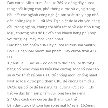
Dây curoa Mitsusumi Sanlux B69 là dòng dây curoa
răng chất lượng cao, phổ thông được sử dụng trong
hầu hết các ngành công nghiệp sản xuất từ ly hợp nhỏ
đến những loại buli rất lớn. Đặc biệt do là chuyên hàng
đầu trong ngành, chúng tôi hiểu rất rõ về đặc tính từng
loại , thương hiệu để tư vấn cho khách hàng phù hợp
với từng loại máy móc khác nhau.
Đặc tính sản phẩm của Dây curoa Mitsusumi Sanlux
B69 – Phân loại nhóm sản phẩm: Dây curoa trơn A B C
D E
1./ Vật liệu: Cao su – có độ đậm đặc cao, lõi thường
bằng bố hoặc xoắn lõi kiểu kim cương. Một số loại cao
su được thiết kế phủ CFC để chống mòn, chống nhiệt.
Một số loại được phủ thêm CKC để chống bám dầu.
Được gia cố lõi để tải nặng, tải cường lực cao,… Chi
tiết về đặc tính sản phẩm vui lòng liên hệ riêng.
2./ Quy cách dây curoa đai thang. Cụ thể
Bản dây curoa B gồm bản rộng mặt lưng là: 16,5mm.