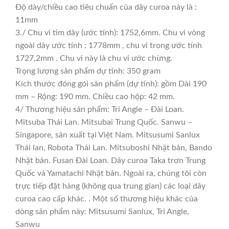
Độ dày/chiều cao tiêu chuẩn của dây curoa này là :
11mm
3./ Chu vi tim dây (ước tính): 1752,6mm. Chu vi vòng
ngoài dây ước tính : 1778mm , chu vi trong ước tính
1727,2mm . Chu vi này là chu vi ước chừng.
Trọng lượng sản phẩm dự tính: 350 gram
Kích thước đóng gói sản phẩm (dự tính): gồm Dài 190
mm – Rộng: 190 mm. Chiều cao hộp: 42 mm.
4/ Thương hiệu sản phẩm: Tri Angle – Đài Loan.
Mitsuba Thái Lan. Mitsubai Trung Quốc. Sanwu –
Singapore, sản xuất tại Việt Nam. Mitsusumi Sanlux
Thái lan, Robota Thái Lan. Mitsuboshi Nhật bản, Bando
Nhật bản. Fusan Đài Loan. Dây curoa Taka trơn Trung
Quốc và Yamatachi Nhật bản. Ngoài ra, chúng tôi còn
trực tiếp đặt hàng (không qua trung gian) các loại dây
curoa cao cấp khác. . Một số thương hiệu khác của
dòng sản phẩm này: Mitsusumi Sanlux, Tri Angle,
Sanwu