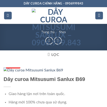
Bỏ
DÂY CUROA CHÍNH HÃNG - 0906999843
qua
nội
dung
Trang chủ
»
Shop
LỌC
Số 1 VN
Dây curoa Mitsusumi Sanlux B69
Giao hàng tận nơi trên toàn quốc.
Hàng mới 100% chưa qua sử dụng.