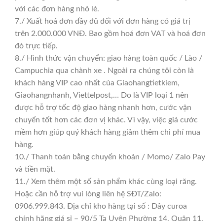
với các đơn hàng nhỏ lẻ.
7./ Xuất hoá đơn đầy đủ đối với đơn hàng có giá trị
trên 2.000.000 VNĐ. Bao gồm hoá đơn VAT và hoá đơn
đỏ trực tiếp.
8./ Hình thức vận chuyển: giao hàng toàn quốc / Lào /
Campuchia qua chành xe . Ngoài ra chúng tôi còn là
khách hàng VIP cao nhất của Giaohangtietkiem,
Giaohangnhanh, Viettelpost,… Do là VIP loại 1 nên
được hỗ trợ tốc độ giao hàng nhanh hơn, cước vận
chuyển tốt hơn các đơn vị khác. Vì vậy, việc giá cước
mềm hơn giúp quý khách hàng giảm thêm chi phí mua
hàng.
10./ Thanh toán bằng chuyển khoản / Momo/ Zalo Pay
và tiền mặt.
11./ Xem thêm một số sản phẩm khác cùng loại răng.
Hoặc cần hỗ trợ vui lòng liên hệ SĐT/Zalo:
0906.999.843. Địa chỉ kho hàng tại số : Dây curoa
chính hãng giá sỉ – 90/5 Tạ Uyên Phường 14, Quận 11,