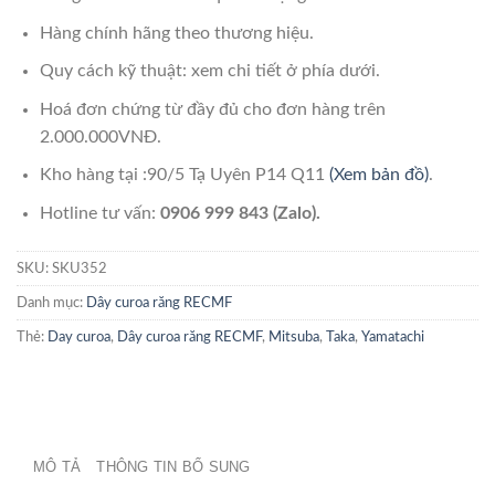
Hàng chính hãng theo thương hiệu.
Quy cách kỹ thuật: xem chi tiết ở phía dưới.
Hoá đơn chứng từ đầy đủ cho đơn hàng trên
2.000.000VNĐ.
Kho hàng tại :90/5 Tạ Uyên P14 Q11
(Xem bản đồ)
.
Hotline tư vấn:
0906 999 843 (Zalo).
SKU:
SKU352
Danh mục:
Dây curoa răng RECMF
Thẻ:
Day curoa
,
Dây curoa răng RECMF
,
Mitsuba
,
Taka
,
Yamatachi
MÔ TẢ
THÔNG TIN BỔ SUNG