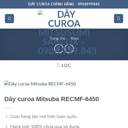
Bỏ
DÂY CUROA CHÍNH HÃNG - 0906999843
qua
nội
dung
Trang chủ
»
Shop
LỌC
Chất
lượng
Dây curoa Mitsuba RECMF-6450
Giao hàng tận nơi trên toàn quốc.
Hàng mới 100% chưa qua sử dụng.