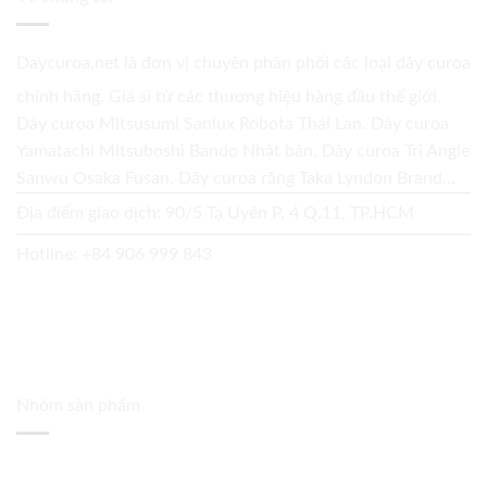
Daycuroa.net
là đơn vị chuyên phân phối các loại dây curoa
chính hãng. Giá sỉ từ các thương hiệu hàng đầu thế giới.
Dây curoa Mitsusumi Sanlux Robota Thái Lan. Dây curoa
Yamatachi Mitsuboshi Bando Nhật bản. Dây curoa Tri Angle
Sanwu Osaka Fusan. Dây curoa răng Taka Lyndon Brand...
Địa điểm giao dịch: 90/5 Tạ Uyên P. 4 Q.11, TP.HCM
Hotline:
+84 906 999 843
Nhóm sản phẩm