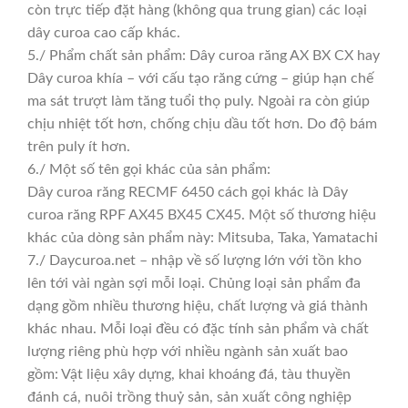
còn trực tiếp đặt hàng (không qua trung gian) các loại
dây curoa cao cấp khác.
5./ Phẩm chất sản phẩm: Dây curoa răng AX BX CX hay
Dây curoa khía – với cấu tạo răng cứng – giúp hạn chế
ma sát trượt làm tăng tuổi thọ puly. Ngoài ra còn giúp
chịu nhiệt tốt hơn, chống chịu dầu tốt hơn. Do độ bám
trên puly ít hơn.
6./ Một số tên gọi khác của sản phẩm:
Dây curoa răng RECMF 6450 cách gọi khác là Dây
curoa răng RPF AX45 BX45 CX45. Một số thương hiệu
khác của dòng sản phẩm này: Mitsuba, Taka, Yamatachi
7./ Daycuroa.net – nhập về số lượng lớn với tồn kho
lên tới vài ngàn sợi mỗi loại. Chủng loại sản phẩm đa
dạng gồm nhiều thương hiệu, chất lượng và giá thành
khác nhau. Mỗi loại đều có đặc tính sản phẩm và chất
lượng riêng phù hợp với nhiều ngành sản xuất bao
gồm: Vật liệu xây dựng, khai khoáng đá, tàu thuyền
đánh cá, nuôi trồng thuỷ sản, sản xuất công nghiệp