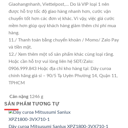
Giaohangnhanh, Viettelpost,… Do là VIP loại 1 nên
được hỗ trợ tốc độ giao hàng nhanh hơn, cước vận
chuyển tốt hơn các đơn vị khác. Vì vậy, việc giá cước
mềm hơn giúp quý khách hàng giảm thêm chi phí mua
hàng.
11./ Thanh toán bằng chuyển khoản / Momo/ Zalo Pay
và tiền mặt.
12./ Xem thêm một số sản phẩm khác cùng loại răng.
Hoặc cần hỗ trợ vui lòng liên hệ SĐT/Zalo:
0906.999.843 Hoặc địa chỉ kho hàng tại: Dây curoa
chính hãng giá sỉ – 90/5 Tạ Uyên Phường 14, Quận 11,
TPHCM
Cân nặng
1246 g
SẢN PHẨM TƯƠNG TỰ
GIÁ TỐT
GIÁ SỈ
Dây curoa Mitsusumi Sanlux XPZ1800-3VX710-1