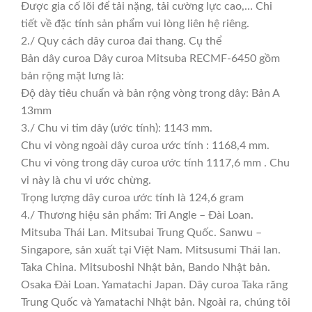
Được gia cố lõi để tải nặng, tải cường lực cao,… Chi
tiết về đặc tính sản phẩm vui lòng liên hệ riêng.
2./ Quy cách dây curoa đai thang. Cụ thể
Bản dây curoa Dây curoa Mitsuba RECMF-6450 gồm
bản rộng mặt lưng là:
Độ dày tiêu chuẩn và bản rộng vòng trong dây: Bản A
13mm
3./ Chu vi tim dây (ước tính): 1143 mm.
Chu vi vòng ngoài dây curoa ước tính : 1168,4 mm.
Chu vi vòng trong dây curoa ước tính 1117,6 mm . Chu
vi này là chu vi ước chừng.
Trọng lượng dây curoa ước tính là 124,6 gram
4./ Thương hiệu sản phẩm: Tri Angle – Đài Loan.
Mitsuba Thái Lan. Mitsubai Trung Quốc. Sanwu –
Singapore, sản xuất tại Việt Nam. Mitsusumi Thái lan.
Taka China. Mitsuboshi Nhật bản, Bando Nhật bản.
Osaka Đài Loan. Yamatachi Japan. Dây curoa Taka răng
Trung Quốc và Yamatachi Nhật bản. Ngoài ra, chúng tôi