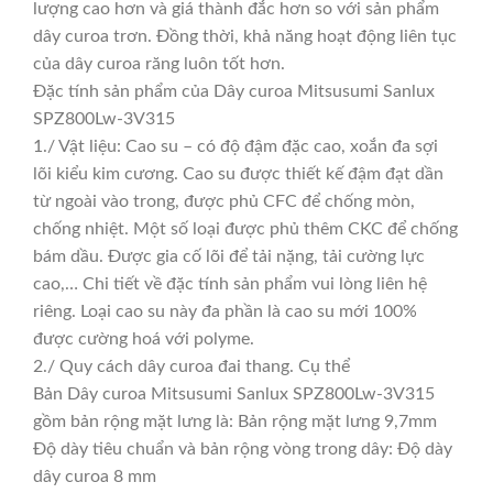
lượng cao hơn và giá thành đắc hơn so với sản phẩm
dây curoa trơn. Đồng thời, khả năng hoạt động liên tục
của dây curoa răng luôn tốt hơn.
Đặc tính sản phẩm của Dây curoa Mitsusumi Sanlux
SPZ800Lw-3V315
1./ Vật liệu: Cao su – có độ đậm đặc cao, xoắn đa sợi
lõi kiểu kim cương. Cao su được thiết kế đậm đạt dần
từ ngoài vào trong, được phủ CFC để chống mòn,
chống nhiệt. Một số loại được phủ thêm CKC để chống
bám dầu. Được gia cố lõi để tải nặng, tải cường lực
cao,… Chi tiết về đặc tính sản phẩm vui lòng liên hệ
riêng. Loại cao su này đa phần là cao su mới 100%
được cường hoá với polyme.
2./ Quy cách dây curoa đai thang. Cụ thể
Bản Dây curoa Mitsusumi Sanlux SPZ800Lw-3V315
gồm bản rộng mặt lưng là: Bản rộng mặt lưng 9,7mm
Độ dày tiêu chuẩn và bản rộng vòng trong dây: Độ dày
dây curoa 8 mm