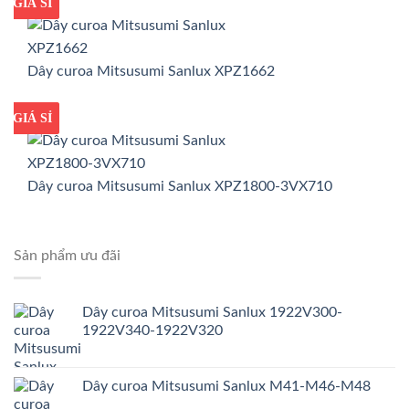
GIÁ TỐT
GIÁ SỈ
Dây curoa Mitsusumi Sanlux XPZ1662
GIÁ TỐT
GIÁ SỈ
Dây curoa Mitsusumi Sanlux XPZ1800-3VX710
Sản phẩm ưu đãi
Dây curoa Mitsusumi Sanlux 1922V300-
1922V340-1922V320
Dây curoa Mitsusumi Sanlux M41-M46-M48