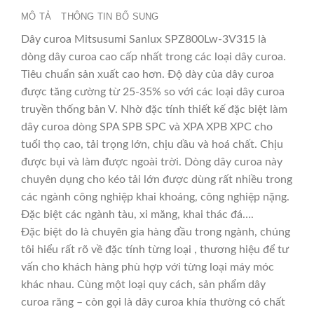
MÔ TẢ
THÔNG TIN BỔ SUNG
Dây curoa Mitsusumi Sanlux SPZ800Lw-3V315 là
dòng dây curoa cao cấp nhất trong các loại dây curoa.
Tiêu chuẩn sản xuất cao hơn. Độ dày của dây curoa
được tăng cường từ 25-35% so với các loại dây curoa
truyền thống bản V. Nhờ đặc tính thiết kế đặc biệt làm
dây curoa dòng SPA SPB SPC và XPA XPB XPC cho
tuổi thọ cao, tải trọng lớn, chịu dầu và hoá chất. Chịu
được bụi và làm được ngoài trời. Dòng dây curoa này
chuyên dụng cho kéo tải lớn được dùng rất nhiều trong
các ngành công nghiệp khai khoáng, công nghiệp nặng.
Đặc biệt các ngành tàu, xi măng, khai thác đá….
Đặc biệt do là chuyên gia hàng đầu trong ngành, chúng
tôi hiểu rất rõ về đặc tính từng loại , thương hiệu để tư
vấn cho khách hàng phù hợp với từng loại máy móc
khác nhau. Cùng một loại quy cách, sản phẩm dây
curoa răng – còn gọi là dây curoa khía thường có chất