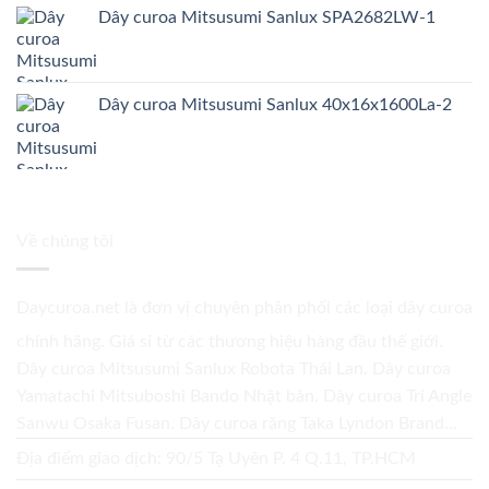
Dây curoa Mitsusumi Sanlux SPA2682LW-1
Dây curoa Mitsusumi Sanlux 40x16x1600La-2
Về chúng tôi
Daycuroa.net
là đơn vị chuyên phân phối các loại dây curoa
chính hãng. Giá sỉ từ các thương hiệu hàng đầu thế giới.
Dây curoa Mitsusumi Sanlux Robota Thái Lan. Dây curoa
Yamatachi Mitsuboshi Bando Nhật bản. Dây curoa Tri Angle
Sanwu Osaka Fusan. Dây curoa răng Taka Lyndon Brand...
Địa điểm giao dịch: 90/5 Tạ Uyên P. 4 Q.11, TP.HCM