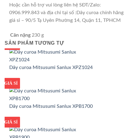
Hoặc cần hỗ trợ vui lòng liên hệ SĐT/Zalo:
0906.999.843 và địa chỉ tại số :Dây curoa chính hãng
giá sỉ – 90/5 Tạ Uyên Phường 14, Quận 11, TPHCM
Cân nặng
230 g
SẢN PHẨM TƯƠNG TỰ
GIÁ TỐT
GIÁ SỈ
Dây curoa Mitsusumi Sanlux XPZ1024
GIÁ TỐT
GIÁ SỈ
Dây curoa Mitsusumi Sanlux XPB1700
GIÁ TỐT
GIÁ SỈ