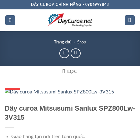
Bỏ
DÂY CUROA CHÍNH HÃNG - 0906999843
qua
nội
dung
Trang chủ
»
Shop
LỌC
GIÁ TỐT
GIÁ SỈ
Dây curoa Mitsusumi Sanlux SPZ800Lw-
3V315
Giao hàng tận nơi trên toàn quốc.