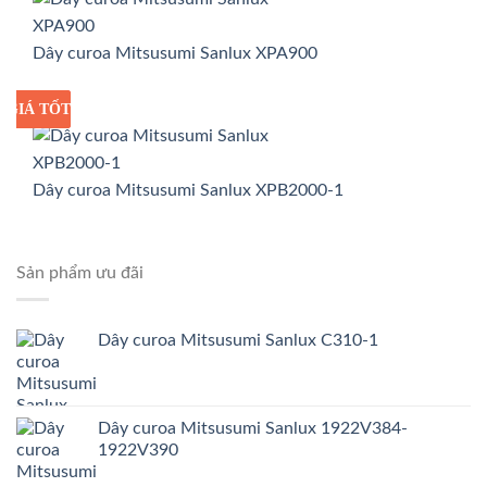
Dây curoa Mitsusumi Sanlux XPA900
GIÁ TỐT
GIÁ SỈ
Dây curoa Mitsusumi Sanlux XPB2000-1
Sản phẩm ưu đãi
Dây curoa Mitsusumi Sanlux C310-1
Dây curoa Mitsusumi Sanlux 1922V384-
1922V390