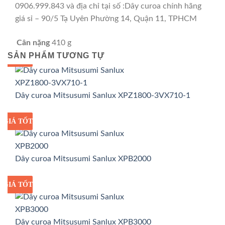
0906.999.843 và địa chỉ tại số :Dây curoa chính hãng
giá sỉ – 90/5 Tạ Uyên Phường 14, Quận 11, TPHCM
Cân nặng
410 g
SẢN PHẨM TƯƠNG TỰ
GIÁ TỐT
GIÁ SỈ
Dây curoa Mitsusumi Sanlux XPZ1800-3VX710-1
GIÁ TỐT
GIÁ SỈ
Dây curoa Mitsusumi Sanlux XPB2000
GIÁ TỐT
GIÁ SỈ
Dây curoa Mitsusumi Sanlux XPB3000