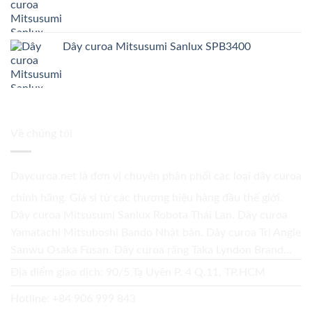
Dây curoa Mitsusumi Sanlux SPB3400
Về chúng tôi
Daycuroa.net
là đơn vị chuyên phân phối các loại dây curoa
chính hãng. Giá sỉ từ các thương hiệu hàng đầu thế giới.
Dây curoa Mitsusumi Sanlux Robota Thái Lan. Dây curoa
Yamatachi Mitsuboshi Bando Nhật bản. Dây curoa Tri Angle
Sanwu Osaka Fusan. Dây curoa răng Taka Lyndon Brand...
Địa điểm giao dịch: 90/5 Tạ Uyên P. 4 Q.11, TP.HCM
Hotline:
+84 906 999 843