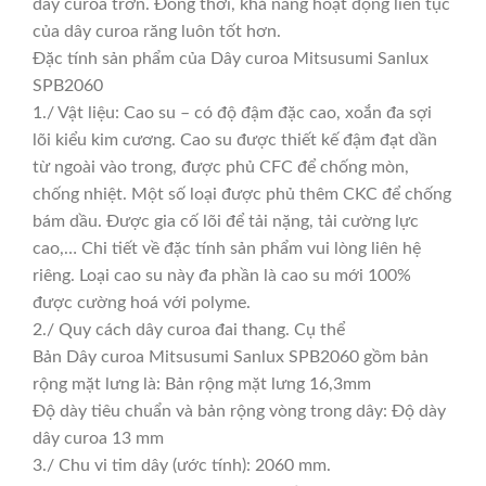
dây curoa trơn. Đồng thời, khả năng hoạt động liên tục
của dây curoa răng luôn tốt hơn.
Đặc tính sản phẩm của Dây curoa Mitsusumi Sanlux
SPB2060
1./ Vật liệu: Cao su – có độ đậm đặc cao, xoắn đa sợi
lõi kiểu kim cương. Cao su được thiết kế đậm đạt dần
từ ngoài vào trong, được phủ CFC để chống mòn,
chống nhiệt. Một số loại được phủ thêm CKC để chống
bám dầu. Được gia cố lõi để tải nặng, tải cường lực
cao,… Chi tiết về đặc tính sản phẩm vui lòng liên hệ
riêng. Loại cao su này đa phần là cao su mới 100%
được cường hoá với polyme.
2./ Quy cách dây curoa đai thang. Cụ thể
Bản Dây curoa Mitsusumi Sanlux SPB2060 gồm bản
rộng mặt lưng là: Bản rộng mặt lưng 16,3mm
Độ dày tiêu chuẩn và bản rộng vòng trong dây: Độ dày
dây curoa 13 mm
3./ Chu vi tim dây (ước tính): 2060 mm.