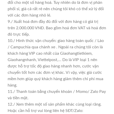
đổi cho một số hàng hoá. Tuy nhiên do là đơn vị phân
phối sỉ, giá cả rất rẻ nên chúng tôi khó có thể xử lý đổi
với các đơn hàng nhỏ lẻ.
9./ Xuất hoá đơn đầy đủ đối với đơn hàng có giá trị
trên 2.000.000 VNĐ. Bao gồm hoá đơn VAT và hoá đơn
đỏ trực tiếp.
10./ Hình thức vận chuyển: giao hàng toàn quốc / Lào
/ Campuchia qua chành xe . Ngoài ra chúng tôi còn là
khách hàng VIP cao nhất của Giaohangtietkiem,
Giaohangnhanh, Viettelpost,… Do là VIP loại 1 nên
được hỗ trợ tốc độ giao hàng nhanh hơn, cước vận
chuyển tốt hơn các đơn vị khác. Vì vậy, việc giá cước
mềm hơn giúp quý khách hàng giảm thêm chi phí mua
hàng.
11./ Thanh toán bằng chuyển khoản / Momo/ Zalo Pay
và tiền mặt.
12./ Xem thêm một số sản phẩm khác cùng loại răng.
Hoặc cần hỗ trợ vui lòng liên hệ SĐT/Zalo: