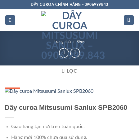
Bỏ
DÂY CUROA CHÍNH HÃNG - 0906999843
qua
nội
dung
Trang chủ
»
Shop
LỌC
GIÁ TỐT
GIÁ SỈ
Dây curoa Mitsusumi Sanlux SPB2060
Giao hàng tận nơi trên toàn quốc.
Hàng mới 100% chưa qua sử dụng.