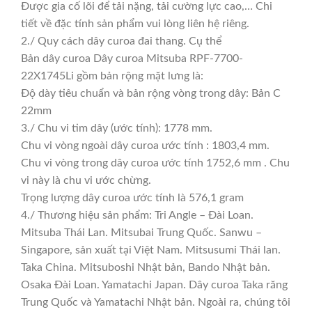
Được gia cố lõi để tải nặng, tải cường lực cao,… Chi
tiết về đặc tính sản phẩm vui lòng liên hệ riêng.
2./ Quy cách dây curoa đai thang. Cụ thể
Bản dây curoa Dây curoa Mitsuba RPF-7700-
22X1745Li gồm bản rộng mặt lưng là:
Độ dày tiêu chuẩn và bản rộng vòng trong dây: Bản C
22mm
3./ Chu vi tim dây (ước tính): 1778 mm.
Chu vi vòng ngoài dây curoa ước tính : 1803,4 mm.
Chu vi vòng trong dây curoa ước tính 1752,6 mm . Chu
vi này là chu vi ước chừng.
Trọng lượng dây curoa ước tính là 576,1 gram
4./ Thương hiệu sản phẩm: Tri Angle – Đài Loan.
Mitsuba Thái Lan. Mitsubai Trung Quốc. Sanwu –
Singapore, sản xuất tại Việt Nam. Mitsusumi Thái lan.
Taka China. Mitsuboshi Nhật bản, Bando Nhật bản.
Osaka Đài Loan. Yamatachi Japan. Dây curoa Taka răng
Trung Quốc và Yamatachi Nhật bản. Ngoài ra, chúng tôi