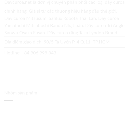
Daycuroa.net
là đơn vị chuyên phân phối các loại dây curoa
chính hãng. Giá sỉ từ các thương hiệu hàng đầu thế giới.
Dây curoa Mitsusumi Sanlux Robota Thái Lan. Dây curoa
Yamatachi Mitsuboshi Bando Nhật bản. Dây curoa Tri Angle
Sanwu Osaka Fusan. Dây curoa răng Taka Lyndon Brand...
Địa điểm giao dịch: 90/5 Tạ Uyên P. 4 Q.11, TP.HCM
Hotline:
+84 906 999 843
Nhóm sản phẩm