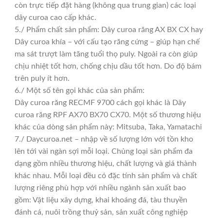
còn trực tiếp đặt hàng (không qua trung gian) các loại
dây curoa cao cấp khác.
5./ Phẩm chất sản phẩm: Dây curoa răng AX BX CX hay
Dây curoa khía – với cấu tạo răng cứng – giúp hạn chế
ma sát trượt làm tăng tuổi thọ puly. Ngoài ra còn giúp
chịu nhiệt tốt hơn, chống chịu dầu tốt hơn. Do độ bám
trên puly ít hơn.
6./ Một số tên gọi khác của sản phẩm:
Dây curoa răng RECMF 9700 cách gọi khác là Dây
curoa răng RPF AX70 BX70 CX70. Một số thương hiệu
khác của dòng sản phẩm này: Mitsuba, Taka, Yamatachi
7./ Daycuroa.net – nhập về số lượng lớn với tồn kho
lên tới vài ngàn sợi mỗi loại. Chủng loại sản phẩm đa
dạng gồm nhiều thương hiệu, chất lượng và giá thành
khác nhau. Mỗi loại đều có đặc tính sản phẩm và chất
lượng riêng phù hợp với nhiều ngành sản xuất bao
gồm: Vật liệu xây dựng, khai khoáng đá, tàu thuyền
đánh cá, nuôi trồng thuỷ sản, sản xuất công nghiệp