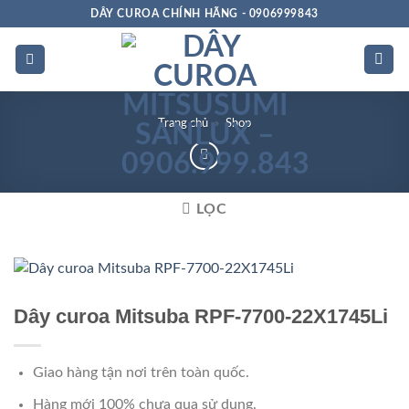
Bỏ
DÂY CUROA CHÍNH HÃNG - 0906999843
qua
nội
dung
Trang chủ
»
Shop
LỌC
Chất
lượng
Dây curoa Mitsuba RPF-7700-22X1745Li
Giao hàng tận nơi trên toàn quốc.
Hàng mới 100% chưa qua sử dụng.