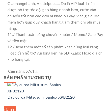
Giaohangnhanh, Viettelpost,… Do là VIP loại 1 nên
được hỗ trợ tốc độ giao hàng nhanh hơn, cước vận
chuyển tốt hơn các đơn vị khác. Vì vậy, việc giá cước
mềm hơn giúp quý khách hàng giảm thêm chi phí mua
hàng.
11./ Thanh toán bằng chuyển khoản / Momo/ Zalo Pay
và tiền mặt.
12./ Xem thêm một số sản phẩm khác cùng loại răng.
Hoặc cần hỗ trợ vui lòng liên hệ SĐT/Zalo: Hoặc địa chỉ
kho hàng tại:
Cân nặng
5761 g
SẢN PHẨM TƯƠNG TỰ
GIÁ TỐT
GIÁ SỈ
Dây curoa Mitsusumi Sanlux XPB2120
GIÁ TỐT
GIÁ SỈ