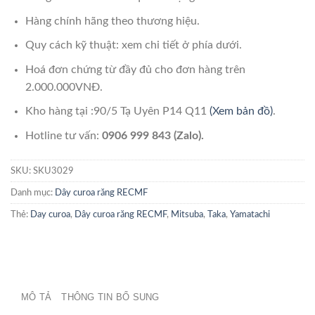
Hàng chính hãng theo thương hiệu.
Quy cách kỹ thuật: xem chi tiết ở phía dưới.
Hoá đơn chứng từ đầy đủ cho đơn hàng trên
2.000.000VNĐ.
Kho hàng tại :90/5 Tạ Uyên P14 Q11
(Xem bản đồ)
.
Hotline tư vấn:
0906 999 843 (Zalo).
SKU:
SKU3029
Danh mục:
Dây curoa răng RECMF
Thẻ:
Day curoa
,
Dây curoa răng RECMF
,
Mitsuba
,
Taka
,
Yamatachi
MÔ TẢ
THÔNG TIN BỔ SUNG