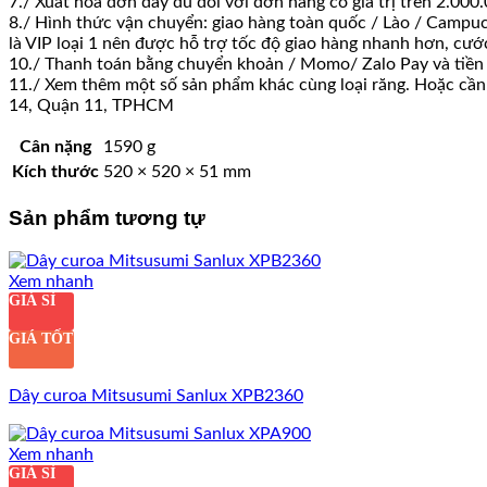
7./ Xuất hoá đơn đầy đủ đối với đơn hàng có giá trị trên 2.0
8./ Hình thức vận chuyển: giao hàng toàn quốc / Lào / Campuc
là VIP loại 1 nên được hỗ trợ tốc độ giao hàng nhanh hơn, cư
10./ Thanh toán bằng chuyển khoản / Momo/ Zalo Pay và tiền
11./ Xem thêm một số sản phẩm khác cùng loại răng. Hoặc cần h
14, Quận 11, TPHCM
Cân nặng
1590 g
Kích thước
520 × 520 × 51 mm
Sản phẩm tương tự
Xem nhanh
GIÁ SỈ
GIÁ TỐT
Dây curoa Mitsusumi Sanlux XPB2360
Xem nhanh
GIÁ SỈ