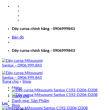
Bỏ
qua
nội
dung
Dây curoa chính hãng - 0906999843
Bản đồ
Dây curoa chính hãng - 0906999843
Trang chủ
»
Shop
Menu
Trang chủ
Danh mục Sản Phẩm
Lọc
Blog