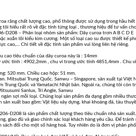
 răng chất lượng cao, phổ thông được sử dụng trong hầu hết c
g tôi hiểu rất rõ về đặc tính từng loại , thương hiệu để tư vấn
6-D208 – Phân loại nhóm sản phẩm: Dây curoa trơn A B C D E
hoặc xoắn lõi kiểu kim cương. Một số loại cao su được thiết kế
c cao,… Chi tiết về đặc tính sản phẩm vui lòng liên hệ riêng.
u cao tiêu chuẩn của dây curoa này là : 14mm
y ước tính : 4902,2mm , chu vi trong ước tính 4851,4mm . Chu vi
ộng: 520 mm. Chiều cao hộp: 51 mm.
an. Mitsubai Trung Quốc. Sanwu – Singapore, sản xuất tại Việt 
 Trung Quốc và Yamatachi Nhật bản. Ngoài ra, chúng tôi còn trự
itsusumi Sanlux, Tri Angle, Sanwu
ài ngàn sợi mỗi loại. Chủng loại sản phẩm đa dạng gồm nhiều thươ
 sản xuất bao gồm: Vật liệu xây dựng, khai khoáng đá, tàu thuyề
06-D208 là sản phẩm chất lượng theo tiêu chuẩn nhà sản xuất. 
úng, giao đủ và giao chính xác loại khách hàng yêu cầu. Để tránh
ách đổi cho một số hàng hoá. Tuy nhiên do là đơn vị phân phối s