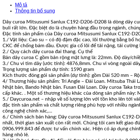
Mô tả
Thông tin bổ sung
Dây curoa Mitsusumi Sanlux C192-D206-D208 là dòng dây curoa
buli rất lớn. Đặc biệt do là chuyên hàng đầu trong ngành, chún
Đặc tính sản phẩm của Dây curoa Mitsusumi Sanlux C192-D20
1./ Vật liệu: Cao su – có độ đậm đặc cao, lõi thường bằng bố 
CKC để chống bám dầu. Được gia cố lõi để tải nặng, tải cường lự
2./ Quy cách dây curoa đai thang. Cụ thể
Bản dây curoa C gồm bản rộng mặt lưng là: 22mm. Độ dày/chiề
3./ Chu vi tim dây (ước tính): 4876,8mm. Chu vi vòng ngoài dâ
Trọng lượng sản phẩm dự tính: 1590 gram
Kích thước đóng gói sản phẩm (dự tính): gồm Dài 520 mm – R
4/ Thương hiệu sản phẩm: Tri Angle – Đài Loan. Mitsuba Thái L
Nhật bản, Bando Nhật bản. Fusan Đài Loan. Dây curoa Taka trơn
cấp khác. . Một số thương hiệu khác của dòng sản phẩm này: M
5./ Daycuroa.net – nhập về số lượng lớn với tồn kho lên tới v
đặc tính sản phẩm và chất lượng riêng phù hợp với nhiều ngành
công nghệ chính xác,…
6./ Chính sách bán hàng: Dây curoa Mitsusumi Sanlux C192-D2
nhất, thời gian sản xuất còn rất mới. Chúng tôi cam kết giao đ
0906.999.843 để được tư vấn chính xác. Hiện có áp dụng chính s
hàng nhỏ lẻ.