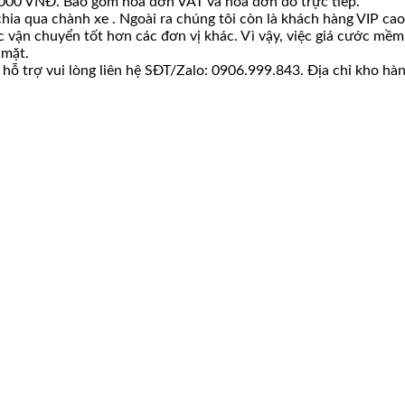
00.000 VNĐ. Bao gồm hoá đơn VAT và hoá đơn đỏ trực tiếp.
hia qua chành xe . Ngoài ra chúng tôi còn là khách hàng VIP c
ớc vận chuyển tốt hơn các đơn vị khác. Vì vậy, việc giá cước m
 mặt.
ỗ trợ vui lòng liên hệ SĐT/Zalo: 0906.999.843. Địa chỉ kho hàn