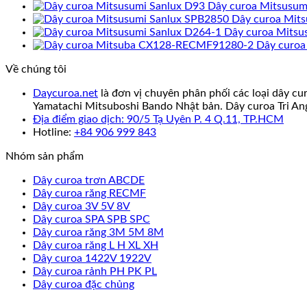
Dây curoa Mitsusum
Dây curoa Mit
Dây curoa Mitsu
Dây curo
Về chúng tôi
Daycuroa.net
là đơn vị chuyên phân phối các loại dây cu
Yamatachi Mitsuboshi Bando Nhật bản. Dây curoa Tri An
Địa điểm giao dịch: 90/5 Tạ Uyên P. 4 Q.11, TP.HCM
Hotline:
+84 906 999 843
Nhóm sản phẩm
Dây curoa trơn ABCDE
Dây curoa răng RECMF
Dây curoa 3V 5V 8V
Dây curoa SPA SPB SPC
Dây curoa răng 3M 5M 8M
Dây curoa răng L H XL XH
Dây curoa 1422V 1922V
Dây curoa rảnh PH PK PL
Dây curoa đặc chủng