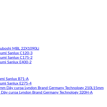
suboshi MBL 22X1090Li
sumi Sanlux C120-3
sumi Sanlux C175-2
sumi Sanlux E400-2
umi Sanlux B71-A
sumi Sanlux E275-4
Dây curoa Lyndon Brand Germany Technology 210L15mm
Dây curoa Lyndon Brand Germany Technology 320H-A