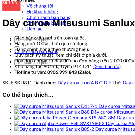
Giới thiệu
Số 1 VN
Về chúng tôi
Hệ khách hàng
Chính sách bán hàng
Dây curoa Mitsusumi Sanlu
Chính sách bảo mật
Liên lạc
Giao hàng tận nơi trên toàn quốc.
Tìm
Hàng mới 100% chưa qua sử dụng.
kiếm:
Hàng chính hãng theo thương hiệu.
Chính sách bán hàng
Quy cách kỹ thuật: xem chi tiết ở phía dưới.
Hoá đơn chứng từ đầy đủ cho đơn hàng trên 2.000.000
Tìm
Kho hàng tại :90/5 Tạ Uyên P14 Q11
(Xem bản đồ)
.
kiếm:
Hotline tư vấn:
0906 999 843 (Zalo).
SKU:
SKU811
Danh mục:
Dây curoa trơn A B C D E
Thẻ:
Day c
Có thể bạn thích…
Dây curoa Mitsu
Dây curoa Mitsusum
Dây cur
Dây curoa Al
Dây curoa Mitsusu