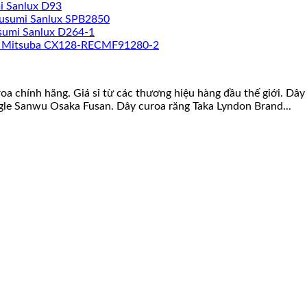
i Sanlux D93
susumi Sanlux SPB2850
sumi Sanlux D264-1
a Mitsuba CX128-RECMF91280-2
roa chính hãng. Giá sỉ từ các thương hiệu hàng đầu thế giới. D
gle Sanwu Osaka Fusan. Dây curoa răng Taka Lyndon Brand...