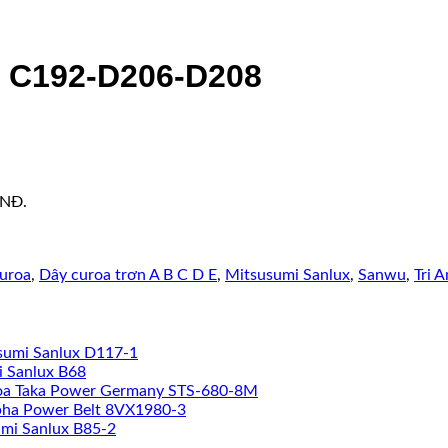
x C192-D206-D208
VNĐ.
uroa
,
Dây curoa trơn A B C D E
,
Mitsusumi Sanlux
,
Sanwu
,
Tri A
sumi Sanlux D117-1
i Sanlux B68
oa Taka Power Germany STS-680-8M
pha Power Belt 8VX1980-3
mi Sanlux B85-2