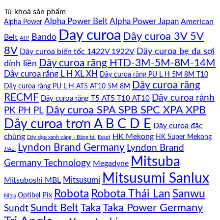
Mitsusumi
Từ khoá sản phẩm
Sanlux
Alpha Power Belt
Alpha Power Japan
American
Alpha Power
12PK1500
Day curoa
Dây curoa 3V 5V
Bando
Belt
ATP
8V
Dây curoa bẹ đa sợi
Dây curoa biến tốc 1422V 1922V
Dây curoa răng HTD-3M-5M-8M-14M
dính liền
Dây curoa răng L H XL XH
Dây curoa răng PU L H 5M 8M T10
Dây curoa răng
Dây curoa răng PU L H AT5 AT10 5M 8M
RECMF
Dây curoa rảnh
Dây curoa răng T5 AT5 T10 AT10
Dây curoa SPA SPB SPC XPA XPB
PK PH PL
Dây curoa trơn A B C D E
Dây curoa đặc
chủng
HK Mekong
HK Super Mekong
Dây dẹp xanh vàng - Băng tải
Esset
Lyndon Brand Germany
Lyndon Brand
JIALI
Mitsuba
Germany Technology
Megadyne
Mitsusumi Sanlux
Mitsusumi
Mitsuboshi MBL
Sanwu
Robota
Robota Thái Lan
Optibel
Pix
Nitta
Taka Power Germany
Sundt Belt
Taka
Sundt