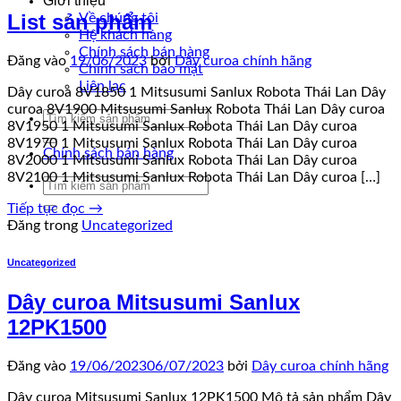
Giới thiệu
List sản phẩm
Về chúng tôi
Hệ khách hàng
Chính sách bán hàng
Đăng vào
19/06/2023
bởi
Dây curoa chính hãng
Chính sách bảo mật
Liên lạc
Dây curoa 8V1850 1 Mitsusumi Sanlux Robota Thái Lan Dây
curoa 8V1900 Mitsusumi Sanlux Robota Thái Lan Dây curoa
Tìm
8V1950 1 Mitsusumi Sanlux Robota Thái Lan Dây curoa
kiếm:
8V1970 1 Mitsusumi Sanlux Robota Thái Lan Dây curoa
Chính sách bán hàng
8V2000 1 Mitsusumi Sanlux Robota Thái Lan Dây curoa
8V2100 1 Mitsusumi Sanlux Robota Thái Lan Dây curoa […]
Tìm
kiếm:
Tiếp tục đọc
→
Đăng trong
Uncategorized
Uncategorized
Dây curoa Mitsusumi Sanlux
12PK1500
Đăng vào
19/06/2023
06/07/2023
bởi
Dây curoa chính hãng
Dây curoa Mitsusumi Sanlux 12PK1500 Mô tả sản phẩm Dây