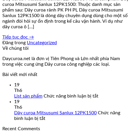
curoa Mitsusumi Sanlux 12PK1500: Thuộc danh mục sản
phẩm sau: Dây curoa rảnh PK PH PL Dây curoa Mitsusumi
Sanlux 12PK1500 là dòng dây chuyên dụng dùng cho một số
ngành đòi hỏi sự ổn định trong kế câu vận hành. Ví dụ như
dây curoa ô […]
Tiếp tục đọc
→
Đăng trong
Uncategorized
Về chúng tôi
Daycuroa.net là đơn vị Tiên Phong và Lớn nhất phía Nam
trong việc cung ứng Dây curoa công nghiệp các loại.
Bài viết mới nhất
19
Th6
ở
List sản phẩm
Chức năng bình luận bị tắt
List
19
sản
Th6
phẩm
Dây curoa Mitsusumi Sanlux 12PK1500
Chức năng
ở
bình luận bị tắt
Dây
Recent Comments
curoa