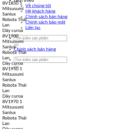
Giới thiệu
8V1850 1
Về chúng tôi
Mitsusumi
Hệ khách hàng
Sanlux
Chính sách bán hàng
Robota Thái
Chính sách bảo mật
Lan
Liên lạc
Dây curoa
8V1900
Tìm
Mitsusumi
kiếm:
Sanlux
Chính sách bán hàng
Robota Thái
Lan
Tìm
Dây curoa
kiếm:
8V1950 1
Mitsusumi
Sanlux
Robota Thái
Lan
Dây curoa
8V1970 1
Mitsusumi
Sanlux
Robota Thái
Lan
Dây curoa