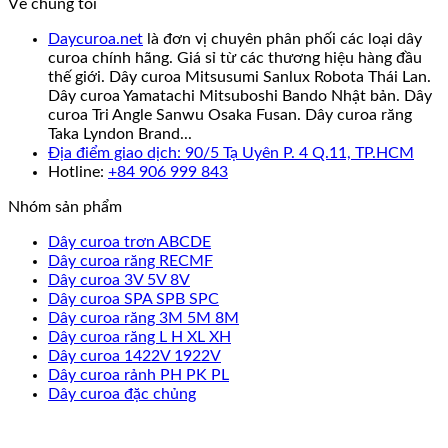
Về chúng tôi
Daycuroa.net
là đơn vị chuyên phân phối các loại dây
curoa chính hãng. Giá sỉ từ các thương hiệu hàng đầu
thế giới. Dây curoa Mitsusumi Sanlux Robota Thái Lan.
Dây curoa Yamatachi Mitsuboshi Bando Nhật bản. Dây
curoa Tri Angle Sanwu Osaka Fusan. Dây curoa răng
Taka Lyndon Brand...
Địa điểm giao dịch: 90/5 Tạ Uyên P. 4 Q.11, TP.HCM
Hotline:
+84 906 999 843
Nhóm sản phẩm
Dây curoa trơn ABCDE
Dây curoa răng RECMF
Dây curoa 3V 5V 8V
Dây curoa SPA SPB SPC
Dây curoa răng 3M 5M 8M
Dây curoa răng L H XL XH
Dây curoa 1422V 1922V
Dây curoa rảnh PH PK PL
Dây curoa đặc chủng