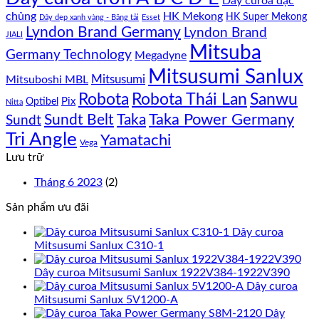
Dây curoa đặc
chủng
HK Mekong
HK Super Mekong
Dây dẹp xanh vàng - Băng tải
Esset
Lyndon Brand Germany
Lyndon Brand
JIALI
Mitsuba
Germany Technology
Megadyne
Mitsusumi Sanlux
Mitsusumi
Mitsuboshi MBL
Sanwu
Robota
Robota Thái Lan
Optibel
Pix
Nitta
Taka Power Germany
Sundt Belt
Taka
Sundt
Tri Angle
Yamatachi
Vega
Lưu trữ
Tháng 6 2023
(2)
Sản phẩm ưu đãi
Dây curoa
Mitsusumi Sanlux C310-1
Dây curoa Mitsusumi Sanlux 1922V384-1922V390
Dây curoa
Mitsusumi Sanlux 5V1200-A
Dây