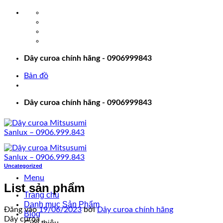
Bỏ
qua
nội
dung
Dây curoa chính hãng - 0906999843
Bản đồ
Dây curoa chính hãng - 0906999843
Uncategorized
Menu
List sản phẩm
Trang chủ
Danh mục Sản Phẩm
Đăng vào
19/06/2023
bởi
Dây curoa chính hãng
Blog
Dây curoa