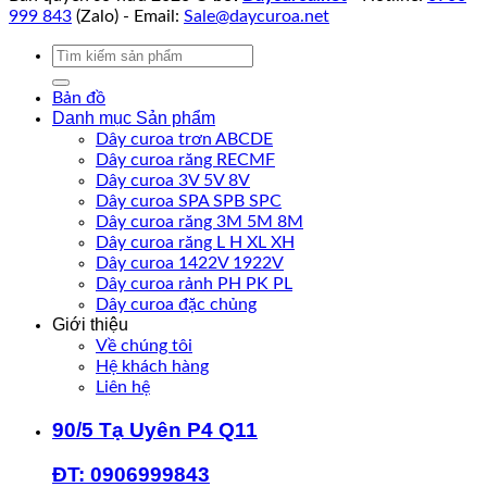
999 843
(Zalo) - Email:
Sale@daycuroa.net
Tìm
kiếm:
Bản đồ
Danh mục Sản phẩm
Dây curoa trơn ABCDE
Dây curoa răng RECMF
Dây curoa 3V 5V 8V
Dây curoa SPA SPB SPC
Dây curoa răng 3M 5M 8M
Dây curoa răng L H XL XH
Dây curoa 1422V 1922V
Dây curoa rảnh PH PK PL
Dây curoa đặc chủng
Giới thiệu
Về chúng tôi
Hệ khách hàng
Liên hệ
90/5 Tạ Uyên P4 Q11
ĐT: 0906999843