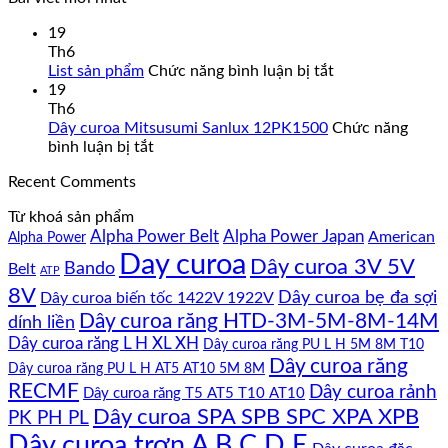
19
Th6
ở
List sản phẩm
Chức năng bình luận bị tắt
List
19
sản
Th6
phẩm
Dây curoa Mitsusumi Sanlux 12PK1500
Chức năng
ở
bình luận bị tắt
Dây
Recent Comments
curoa
Mitsusumi
Từ khoá sản phẩm
Sanlux
Alpha Power Belt
Alpha Power Japan
American
Alpha Power
12PK1500
Day curoa
Dây curoa 3V 5V
Bando
Belt
ATP
8V
Dây curoa bẹ đa sợi
Dây curoa biến tốc 1422V 1922V
Dây curoa răng HTD-3M-5M-8M-14M
dính liền
Dây curoa răng L H XL XH
Dây curoa răng PU L H 5M 8M T10
Dây curoa răng
Dây curoa răng PU L H AT5 AT10 5M 8M
RECMF
Dây curoa rảnh
Dây curoa răng T5 AT5 T10 AT10
Dây curoa SPA SPB SPC XPA XPB
PK PH PL
Dây curoa trơn A B C D E