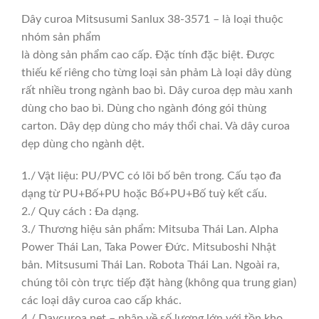
Dây curoa Mitsusumi Sanlux 38-3571 – là loại thuộc
nhóm sản phẩm
là dòng sản phẩm cao cấp. Đặc tính đặc biệt. Được
thiếu kế riêng cho từng loại sản phảm Là loại dây dùng
rất nhiều trong ngành bao bì. Dây curoa dẹp màu xanh
dùng cho bao bì. Dùng cho ngành đóng gói thùng
carton. Dây dẹp dùng cho máy thổi chai. Và dây curoa
dẹp dùng cho ngành dệt.
1./ Vật liệu: PU/PVC có lõi bố bên trong. Cấu tạo đa
dạng từ PU+Bố+PU hoặc Bố+PU+Bố tuỳ kết cấu.
2./ Quy cách : Đa dạng.
3./ Thương hiệu sản phẩm: Mitsuba Thái Lan. Alpha
Power Thái Lan, Taka Power Đức. Mitsuboshi Nhật
bản. Mitsusumi Thái Lan. Robota Thái Lan. Ngoài ra,
chúng tôi còn trực tiếp đặt hàng (không qua trung gian)
các loại dây curoa cao cấp khác.
4./ Daycuroa.net – nhập về số lượng lớn với tồn kho