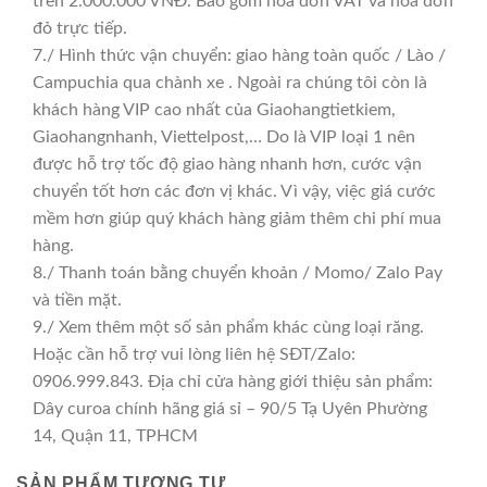
trên 2.000.000 VNĐ. Bao gồm hoá đơn VAT và hoá đơn
đỏ trực tiếp.
7./ Hình thức vận chuyển: giao hàng toàn quốc / Lào /
Campuchia qua chành xe . Ngoài ra chúng tôi còn là
khách hàng VIP cao nhất của Giaohangtietkiem,
Giaohangnhanh, Viettelpost,… Do là VIP loại 1 nên
được hỗ trợ tốc độ giao hàng nhanh hơn, cước vận
chuyển tốt hơn các đơn vị khác. Vì vậy, việc giá cước
mềm hơn giúp quý khách hàng giảm thêm chi phí mua
hàng.
8./ Thanh toán bằng chuyển khoản / Momo/ Zalo Pay
và tiền mặt.
9./ Xem thêm một số sản phẩm khác cùng loại răng.
Hoặc cần hỗ trợ vui lòng liên hệ SĐT/Zalo:
0906.999.843. Địa chỉ cửa hàng giới thiệu sản phẩm:
Dây curoa chính hãng giá sỉ – 90/5 Tạ Uyên Phường
14, Quận 11, TPHCM
SẢN PHẨM TƯƠNG TỰ