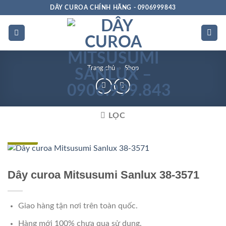
Bỏ
DÂY CUROA CHÍNH HÃNG - 0906999843
qua
nội
dung
Trang chủ
»
Shop
LỌC
Đặc biệt
Dây curoa Mitsusumi Sanlux 38-3571
Giao hàng tận nơi trên toàn quốc.
Hàng mới 100% chưa qua sử dụng.