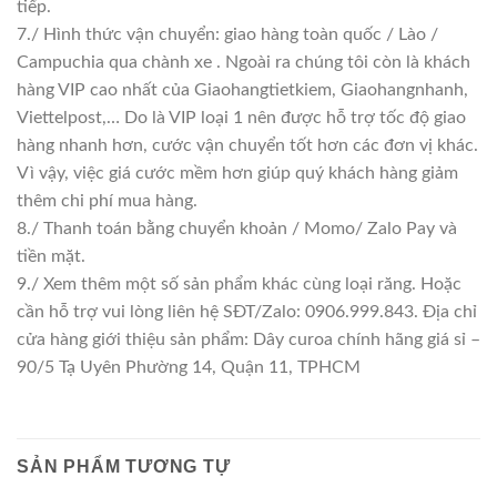
tiếp.
7./ Hình thức vận chuyển: giao hàng toàn quốc / Lào /
Campuchia qua chành xe . Ngoài ra chúng tôi còn là khách
hàng VIP cao nhất của Giaohangtietkiem, Giaohangnhanh,
Viettelpost,… Do là VIP loại 1 nên được hỗ trợ tốc độ giao
hàng nhanh hơn, cước vận chuyển tốt hơn các đơn vị khác.
Vì vậy, việc giá cước mềm hơn giúp quý khách hàng giảm
thêm chi phí mua hàng.
8./ Thanh toán bằng chuyển khoản / Momo/ Zalo Pay và
tiền mặt.
9./ Xem thêm một số sản phẩm khác cùng loại răng. Hoặc
cần hỗ trợ vui lòng liên hệ SĐT/Zalo: 0906.999.843. Địa chỉ
cửa hàng giới thiệu sản phẩm: Dây curoa chính hãng giá sỉ –
90/5 Tạ Uyên Phường 14, Quận 11, TPHCM
SẢN PHẨM TƯƠNG TỰ