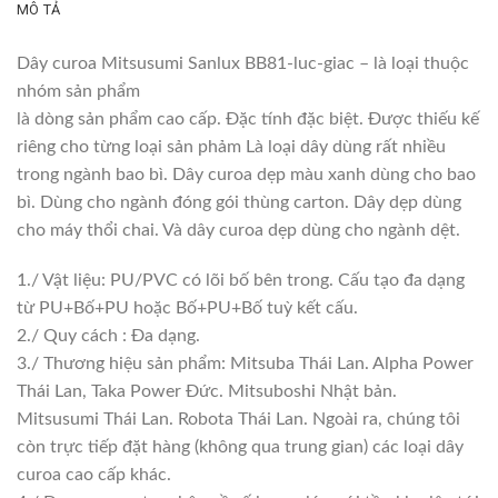
MÔ TẢ
Dây curoa Mitsusumi Sanlux BB81-luc-giac – là loại thuộc
nhóm sản phẩm
là dòng sản phẩm cao cấp. Đặc tính đặc biệt. Được thiếu kế
riêng cho từng loại sản phảm Là loại dây dùng rất nhiều
trong ngành bao bì. Dây curoa dẹp màu xanh dùng cho bao
bì. Dùng cho ngành đóng gói thùng carton. Dây dẹp dùng
cho máy thổi chai. Và dây curoa dẹp dùng cho ngành dệt.
1./ Vật liệu: PU/PVC có lõi bố bên trong. Cấu tạo đa dạng
từ PU+Bố+PU hoặc Bố+PU+Bố tuỳ kết cấu.
2./ Quy cách : Đa dạng.
3./ Thương hiệu sản phẩm: Mitsuba Thái Lan. Alpha Power
Thái Lan, Taka Power Đức. Mitsuboshi Nhật bản.
Mitsusumi Thái Lan. Robota Thái Lan. Ngoài ra, chúng tôi
còn trực tiếp đặt hàng (không qua trung gian) các loại dây
curoa cao cấp khác.