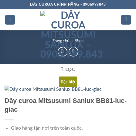
Bỏ
DÂY CUROA CHÍNH HÃNG - 0906999843
qua
nội
dung
Trang chủ
»
Shop
LỌC
Đặc biệt
Dây curoa Mitsusumi Sanlux BB81-luc-
giac
Giao hàng tận nơi trên toàn quốc.