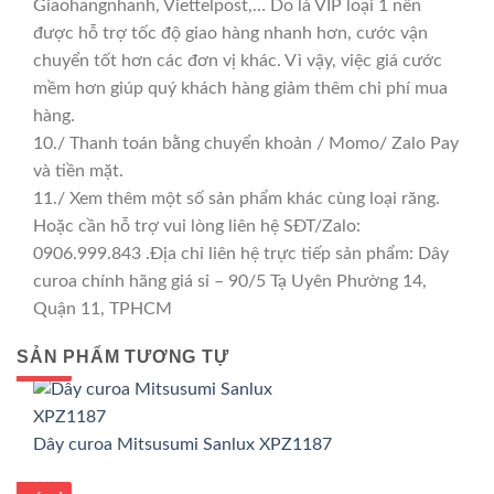
Giaohangnhanh, Viettelpost,… Do là VIP loại 1 nên
được hỗ trợ tốc độ giao hàng nhanh hơn, cước vận
chuyển tốt hơn các đơn vị khác. Vì vậy, việc giá cước
mềm hơn giúp quý khách hàng giảm thêm chi phí mua
hàng.
10./ Thanh toán bằng chuyển khoản / Momo/ Zalo Pay
và tiền mặt.
11./ Xem thêm một số sản phẩm khác cùng loại răng.
Hoặc cần hỗ trợ vui lòng liên hệ SĐT/Zalo:
0906.999.843 .Địa chỉ liên hệ trực tiếp sản phẩm: Dây
curoa chính hãng giá sỉ – 90/5 Tạ Uyên Phường 14,
Quận 11, TPHCM
SẢN PHẨM TƯƠNG TỰ
GIÁ TỐT
GIÁ SỈ
Dây curoa Mitsusumi Sanlux XPZ1187