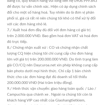
đáng có, quý khách hàng vui lòng liên hệ 0906.999.843
để được tư vấn chính xác. Hiện có áp dụng chính sách
đổi cho một số hàng hoá. Tuy nhiên do là đơn vị phân
phối sỉ, giá cả rất rẻ nên chúng tôi khó có thể xử lý đổi
với các đơn hàng nhỏ lẻ.
7./ Xuất hoá đơn đầy đủ đối với đơn hàng có giá trị
trên 2.000.000 VNĐ. Bao gồm hoá đơn VAT và hoá đơn
đỏ trực tiếp.
8./ Chứng nhận xuất xứ : CO và chứng nhận chất
lượng CQ hiện chúng tôi chỉ cung cấp cho đơn hàng
lớn với giá trị trên 200.000.000 VNĐ. Do tình trạng làm
giả CO/CQ nên Daycuroa.net xin phép không cung cấp
bản photo dưới mọi hình thức. Chỉ cấp 1 bản chính
thức cho các đơn hàng đạt đủ doanh số tối thiểu
200.000.000 VNĐ (Hai trăm triệu đồng).
9./ Hình thức vận chuyển: giao hàng toàn quốc / Lào /
Campuchia qua chành xe . Ngoài ra chúng tôi còn là
khách hàng VIP cao nhất của Giaohangtietkiem,