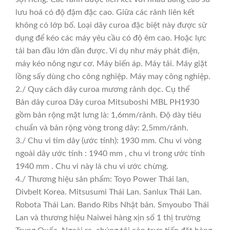
lưu hoá có độ đậm đặc cao. Giữa các rảnh liên kết
không có lớp bố. Loại dây curoa đặc biệt này được sử
dụng để kéo các máy yêu cầu có độ êm cao. Hoặc lực
tải ban đầu lớn dần được. Ví dụ như máy phát điện,
máy kéo nông ngư cơ. Máy biến áp. Máy tải. Máy giặt
lồng sấy dùng cho công nghiệp. Máy may công nghiệp.
2./ Quy cách dây curoa mương rảnh dọc. Cụ thể
Bản dây curoa Dây curoa Mitsuboshi MBL PH1930
gồm bản rộng mặt lưng là: 1,6mm/rảnh. Độ dày tiêu
chuẩn và bản rộng vòng trong dây: 2,5mm/rảnh.
3./ Chu vi tim dây (ước tính): 1930 mm. Chu vi vòng
ngoài dây ước tính : 1940 mm , chu vi trong ước tính
1940 mm . Chu vi này là chu vi ước chừng.
4./ Thương hiệu sản phẩm: Toyo Power Thái lan,
Divbelt Korea. Mitsusumi Thái Lan. Sanlux Thái Lan.
Robota Thái Lan. Bando Ribs Nhật bản. Smyoubo Thái
Lan và thương hiệu Naiwei hàng xịn số 1 thị trường