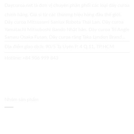
Daycuroa.net
là đơn vị chuyên phân phối các loại dây curoa
chính hãng. Giá sỉ từ các thương hiệu hàng đầu thế giới.
Dây curoa Mitsusumi Sanlux Robota Thái Lan. Dây curoa
Yamatachi Mitsuboshi Bando Nhật bản. Dây curoa Tri Angle
Sanwu Osaka Fusan. Dây curoa răng Taka Lyndon Brand...
Địa điểm giao dịch: 90/5 Tạ Uyên P. 4 Q.11, TP.HCM
Hotline:
+84 906 999 843
Nhóm sản phẩm