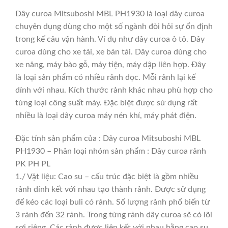
Dây curoa Mitsuboshi MBL PH1930 là loại dây curoa
chuyên dụng dùng cho một số ngành đòi hỏi sự ổn định
trong kế câu vận hành. Ví dụ như dây curoa ô tô. Dây
curoa dùng cho xe tải, xe bản tải. Dây curoa dùng cho
xe nâng, máy bào gỗ, máy tiện, máy dập liên hợp. Đây
là loại sản phẩm có nhiều rảnh dọc. Mỗi rảnh lại kế
dính với nhau. Kích thước rảnh khác nhau phù hợp cho
từng loại công suất máy. Đặc biệt được sử dụng rất
nhiều là loại dây curoa máy nén khí, máy phát điện.
Đặc tính sản phẩm của : Dây curoa Mitsuboshi MBL
PH1930 – Phân loại nhóm sản phẩm : Dây curoa rảnh
PK PH PL
1./ Vật liệu: Cao su – cấu trúc đặc biệt là gồm nhiều
rảnh dính kết với nhau tạo thành rảnh. Được sử dụng
để kéo các loại buli có rảnh. Số lượng rảnh phổ biến từ
3 rảnh đến 32 rảnh. Trong từng rảnh dây curoa sẽ có lõi
sợi riêng. Các rảnh được liên kết với nhau bằng cao su