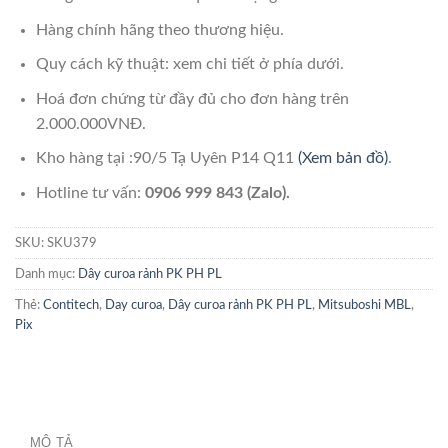
Hàng chính hãng theo thương hiệu.
Quy cách kỹ thuật: xem chi tiết ở phía dưới.
Hoá đơn chứng từ đầy đủ cho đơn hàng trên
2.000.000VNĐ.
Kho hàng tại :90/5 Tạ Uyên P14 Q11
(Xem bản đồ)
.
Hotline tư vấn:
0906 999 843 (Zalo).
SKU:
SKU379
Danh mục:
Dây curoa rảnh PK PH PL
Thẻ:
Contitech
,
Day curoa
,
Dây curoa rảnh PK PH PL
,
Mitsuboshi MBL
,
Pix
MÔ TẢ