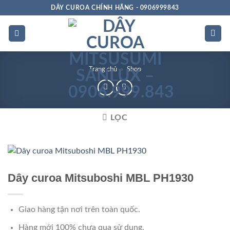
Bỏ
DÂY CUROA CHÍNH HÃNG - 0906999843
qua
nội
dung
Trang chủ
»
Shop
LỌC
Rảnh dọc
Dây curoa Mitsuboshi MBL PH1930
Giao hàng tận nơi trên toàn quốc.
Hàng mới 100% chưa qua sử dụng.