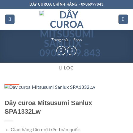
Bỏ
DÂY CUROA CHÍNH HÃNG - 0906999843
qua
nội
dung
Trang chủ
»
Shop
LỌC
GIÁ TỐT
GIÁ SỈ
Dây curoa Mitsusumi Sanlux
SPA1332Lw
Giao hàng tận nơi trên toàn quốc.