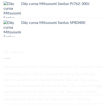
Dây curoa Mitsusumi Sanlux PJ762-300J
Dây curoa Mitsusumi Sanlux SPB3400
Về chúng tôi
Daycuroa.net
là đơn vị chuyên phân phối các loại dây curoa
chính hãng. Giá sỉ từ các thương hiệu hàng đầu thế giới.
Dây curoa Mitsusumi Sanlux Robota Thái Lan. Dây curoa
Yamatachi Mitsuboshi Bando Nhật bản. Dây curoa Tri Angle
Sanwu Osaka Fusan. Dây curoa răng Taka Lyndon Brand...
Địa điểm giao dịch: 90/5 Tạ Uyên P. 4 Q.11, TP.HCM