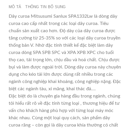
MÔ TẢ
THÔNG TIN BỔ SUNG
Dây curoa Mitsusumi Sanlux SPA1332Lw là dòng dây
curoa cao cấp nhất trong các loại dây curoa. Tiêu
chuẩn sản xuất cao hơn. Độ dày của dây curoa được
tăng cường từ 25-35% so với các loại dây curoa truyền
thống bản V. Nhờ đặc tính thiết kế đặc biệt làm dây
curoa dòng SPA SPB SPC và XPA XPB XPC cho tuổi
thọ cao, tải trọng lớn, chịu dầu và hoá chất. Chịu được
bụi và làm được ngoài trời. Dòng dây curoa này chuyên
dụng cho kéo tải lớn được dùng rất nhiều trong các
ngành công nghiệp khai khoáng, công nghiệp nặng. Đặc
biệt các ngành tàu, xi măng, khai thác đá….
Đặc biệt do là chuyên gia hàng đầu trong ngành, chúng
tôi hiểu rất rõ về đặc tính từng loại , thương hiệu để tư
vấn cho khách hàng phù hợp với từng loại máy móc
khác nhau. Cùng một loại quy cách, sản phẩm dây
curoa răng – còn gọi là dây curoa khía thường có chất