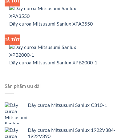
GIÁ TỐT
GIÁ SỈ
Dây curoa Mitsusumi Sanlux XPA3550
GIÁ TỐT
GIÁ SỈ
Dây curoa Mitsusumi Sanlux XPB2000-1
Sản phẩm ưu đãi
Dây curoa Mitsusumi Sanlux C310-1
Dây curoa Mitsusumi Sanlux 1922V384-
1922V390