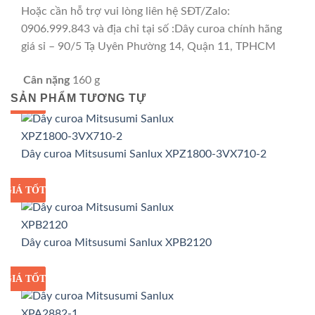
Hoặc cần hỗ trợ vui lòng liên hệ SĐT/Zalo:
0906.999.843 và địa chỉ tại số :Dây curoa chính hãng
giá sỉ – 90/5 Tạ Uyên Phường 14, Quận 11, TPHCM
Cân nặng
160 g
SẢN PHẨM TƯƠNG TỰ
GIÁ TỐT
GIÁ SỈ
Dây curoa Mitsusumi Sanlux XPZ1800-3VX710-2
GIÁ TỐT
GIÁ SỈ
Dây curoa Mitsusumi Sanlux XPB2120
GIÁ TỐT
GIÁ SỈ