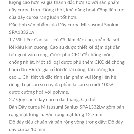
lượng cao hơn và giá thành đắc hơn so với sản phẩm
dây curoa trơn. Đồng thời, khả năng hoạt động liên tục
của dây curoa răng luôn tốt hơn.
Đặc tính sản phẩm của Dây curoa Mitsusumi Sanlux
SPA1332Lw
1./ Vật liệu: Cao su – có độ đậm đặc cao, xoắn đa sợi
lõi kiểu kim cương. Cao su được thiết kế đậm đạt dần
từ ngoài vào trong, được phủ CFC để chống mòn,
chống nhiệt. Một số loại được phủ thêm CKC để chống
bám dầu. Được gia cố lõi để tải nặng, tải cường lực
cao,… Chi tiết về đặc tính sản phẩm vui lòng liên hệ
riêng. Loại cao su này đa phần là cao su mới 100%
được cường hoá với polyme.
2./ Quy cách dây curoa đai thang. Cụ thể
Bản Dây curoa Mitsusumi Sanlux SPA1332Lw gồm bản
rộng mặt lưng là: Bản rộng mặt lưng 12,7mm
Độ dày tiêu chuẩn và bản rộng vòng trong dây: Độ dày
dây curoa 10 mm